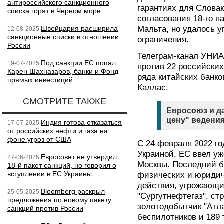
антироссийского санкционного
гарантиях для Словак
списка горят в Черном море
согласования 18-го п
Швейцария расширила
Мальта, но удалось у
12-08-2025
санкционные списки в отношении
ограничения.
России
Телеграм-канал УНИ
Под санкции ЕС попал
19-07-2025
против 22 российских
Карен Шахназаров, банки и Фонд
ряда китайских банк
прямых инвестиций
Каллас,
СМОТРИТЕ ТАКЖЕ
Евросоюз и д
цену" ведени
Индия готова отказаться
17-07-2025
от российских нефти и газа на
фоне угроз от США
С 24 февраля 2022 го
Украиной, ЕС ввел уж
Евросовет не утвердил
27-06-2025
Москвы. Последний б
18-й пакет санкций, но говорил о
вступлении в ЕС Украины
физических и юридич
действия, угрожающие
Bloomberg раскрыл
25-05-2025
"Сургутнефтегаз", ст
предложения по новому пакету
золотодобытчик "Атл
санкций против России
беспилотников и 189 