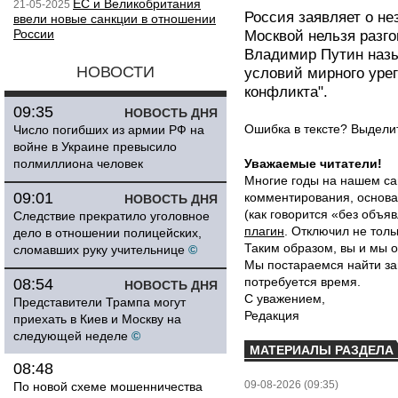
ЕС и Великобритания
21-05-2025
Россия заявляет о не
ввели новые санкции в отношении
России
Москвой нельзя разго
Владимир Путин назы
НОВОСТИ
условий мирного урег
конфликта".
09:35
НОВОСТЬ ДНЯ
Ошибка в тексте? Выдел
Число погибших из армии РФ на
войне в Украине превысило
полмиллиона человек
Уважаемые читатели!
Многие годы на нашем са
09:01
комментирования, основа
НОВОСТЬ ДНЯ
(как говорится «без объ
Следствие прекратило уголовное
плагин
. Отключил не толь
дело в отношении полицейских,
Таким образом, вы и мы о
сломавших руку учительнице
©
Мы постараемся найти за
потребуется время.
08:54
НОВОСТЬ ДНЯ
С уважением,
Представители Трампа могут
Редакция
приехать в Киев и Москву на
следующей неделе
©
МАТЕРИАЛЫ РАЗДЕЛА
08:48
09-08-2026 (09:35)
По новой схеме мошенничества