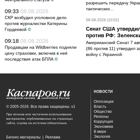
разрешить передачу Украи
тактических...
09:33
08.08.2026
СКР возбудил уголовное дело
08-08-2026 (10:02)
против журналистки Катерины
Сенат США утвердил
Гордеевой
©
против РФ: Зеленск
09:18
08.08.2026
Американский Сенат 7 ав
Продавцам на Wildberries подняли
(86 против 11) утвердил з
цену страховки, включив в неё
войну с Украиной.
последствия атак БПЛА
©
НОВОСТИ
Оппозиция
© 2005-2026. Все права защищены. v1
Власть
Общество
При полном или частичном использовании
Регионы
материалов, опубликованных на страницах
Коррупция
сайта, ссылка на источник обязательна.
Экономика
В мире
Экология
Бизнес-материалы
|
Реклама