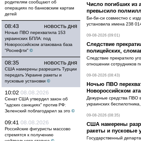
родителям сообщают об
Число погибших из 
операциях по банковским картам
превысило полмилл
детей
Би-би-си совместно с из
установила имена 238 014
08:43
НОВОСТЬ ДНЯ
Ночью ПВО перехватила 153
09-08-2026 (09:01)
украинских БПЛА: под
Следствие прекрати
Новороссийском атакована база
"Роснефти"
©
полицейских, слома
Следствие прекратило уг
08:35
НОВОСТЬ ДНЯ
отношении сотрудников п
США намерены разрешить Турции
передать Украине ракеты и
09-08-2026 (08:43)
пусковые установки
©
Ночью ПВО перехват
Новороссийском ата
10:02
08.08.2026
Дежурные средства ПВО в 
Сенат США утвердил закон об
украинских беспилотника
"адских санкциях" против РФ:
Зеленский поблагодарил за это
©
09-08-2026 (08:35)
09:41
08.08.2026
США намерены разре
Российские фигуристы массово
ракеты и пусковые 
стремятся к получению
Государственный департ
нейтрального статуса
©