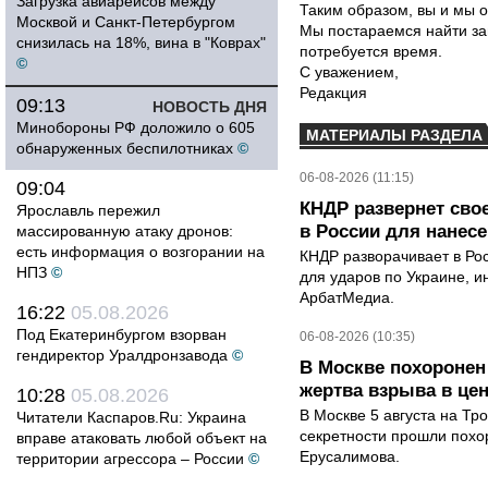
Загрузка авиарейсов между
Таким образом, вы и мы о
Москвой и Санкт-Петербургом
Мы постараемся найти за
снизилась на 18%, вина в "Коврах"
потребуется время.
©
С уважением,
Редакция
09:13
НОВОСТЬ ДНЯ
Минобороны РФ доложило о 605
МАТЕРИАЛЫ РАЗДЕЛА
обнаруженных беспилотниках
©
06-08-2026 (11:15)
09:04
КНДР развернет сво
Ярославль пережил
в России для нанесе
массированную атаку дронов:
есть информация о возгорании на
КНДР разворачивает в Ро
НПЗ
©
для ударов по Украине, 
АрбатМедиа.
16:22
05.08.2026
Под Екатеринбургом взорван
06-08-2026 (10:35)
гендиректор Уралдронзавода
©
В Москве похоронен
жертва взрыва в це
10:28
05.08.2026
В Москве 5 августа на Тр
Читатели Каспаров.Ru: Украина
секретности прошли похо
вправе атаковать любой объект на
Ерусалимова.
территории агрессора – России
©