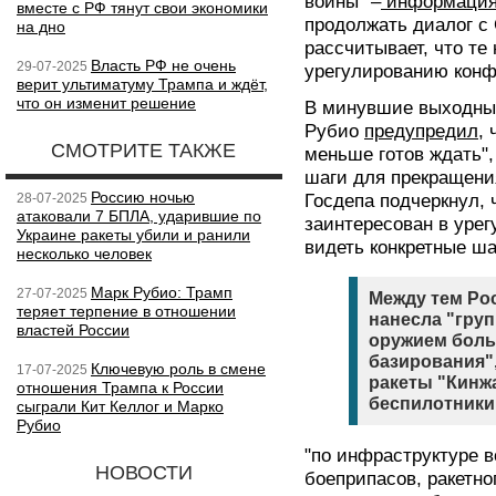
войны" –
информаци
вместе с РФ тянут свои экономики
продолжать диалог 
на дно
рассчитывает, что те
Власть РФ не очень
29-07-2025
урегулированию конф
верит ультиматуму Трампа и ждёт,
что он изменит решение
В минувшие выходные
Рубио
предупредил
, 
СМОТРИТЕ ТАКЖЕ
меньше готов ждать",
шаги для прекращени
Россию ночью
28-07-2025
Госдепа подчеркнул, 
атаковали 7 БПЛА, ударившие по
заинтересован в урег
Украине ракеты убили и ранили
видеть конкретные ша
несколько человек
Марк Рубио: Трамп
27-07-2025
Между тем Рос
теряет терпение в отношении
нанесла "гру
властей России
оружием боль
базирования"
Ключевую роль в смене
17-07-2025
ракеты "Кинжа
отношения Трампа к России
беспилотники
сыграли Кит Келлог и Марко
Рубио
"по инфраструктуре в
НОВОСТИ
боеприпасов, ракетн