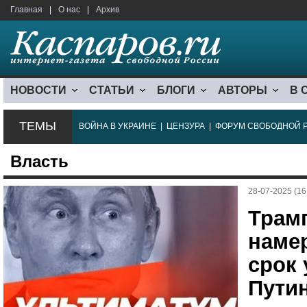
Главная
|
О нас
|
Архив
НОВОСТИ
СТАТЬИ
БЛОГИ
АВТОРЫ
В 
ТЕМЫ
ВОЙНА В УКРАИНЕ
|
ЦЕНЗУРА
|
ФОРУМ СВОБОДНОЙ 
Власть
28-07-2025 (16
Трам
наме
срок
Пути