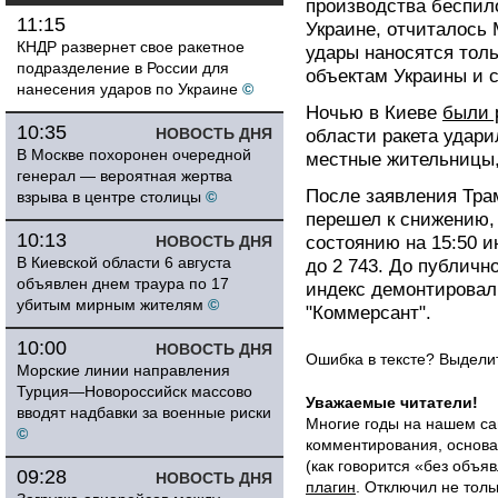
производства беспил
11:15
Украине, отчиталось 
КНДР развернет свое ракетное
удары наносятся толь
подразделение в России для
объектам Украины и 
нанесения ударов по Украине
©
Ночью в Киеве
были 
10:35
НОВОСТЬ ДНЯ
области ракета удари
В Москве похоронен очередной
местные жительницы,
генерал — вероятная жертва
После заявления Тра
взрыва в центре столицы
©
перешел к снижению, 
10:13
НОВОСТЬ ДНЯ
состоянию на 15:50 
В Киевской области 6 августа
до 2 743. До публич
объявлен днем траура по 17
индекс демонтировал
убитым мирным жителям
©
"Коммерсант".
10:00
НОВОСТЬ ДНЯ
Ошибка в тексте? Выдел
Морские линии направления
Турция—Новороссийск массово
Уважаемые читатели!
вводят надбавки за военные риски
Многие годы на нашем са
©
комментирования, основа
(как говорится «без объ
09:28
НОВОСТЬ ДНЯ
плагин
. Отключил не толь