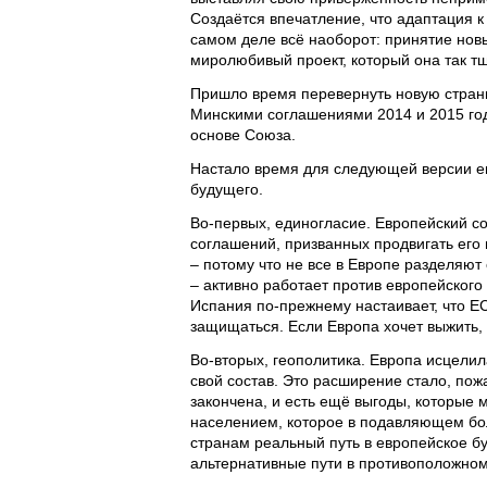
Создаётся впечатление, что адаптация 
самом деле всё наоборот: принятие нов
миролюбивый проект, который она так т
Пришло время перевернуть новую стран
Минскими соглашениями 2014 и 2015 год
основе Союза.
Настало время для следующей версии е
будущего.
Во-первых, единогласие. Европейский с
соглашений, призванных продвигать его
– потому что не все в Европе разделяю
– активно работает против европейского 
Испания по-прежнему настаивает, что ЕС
защищаться. Если Европа хочет выжить, 
Во-вторых, геополитика. Европа исцели
свой состав. Это расширение стало, по
закончена, и есть ещё выгоды, которые 
населением, которое в подавляющем бо
странам реальный путь в европейское б
альтернативные пути в противоположно