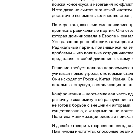
поиска консенсуса и избегания конфлик
И это даже не считая гигантской инстит
достаточно вспомнить количество стран,
По мере того, как в системе появились 
проникать радикальные партии. Они отр
которая доминировала в Европе и оказа
Уже давно остро необходима альтернати
Радикальные партии, появившиеся на эт
проблемы – что политика сотрудничества
представляют собой движение к какому
Решение требует полного переосмысления
учитывая новые угрозы, с которыми стал
Они исходят от России, Китая, Ирана, С
остальных структур, составляющих то, ч
Конфронтация – неотъемлемая часть ид
рыночную экономику и её разрушение за
не готов к борьбе с внешними акторами
существованию, с которыми он не может
Политика минимизации рисков и поиска к
И давайте говорить откровенно: сегодня
Нам нужны институты, способные реагиро