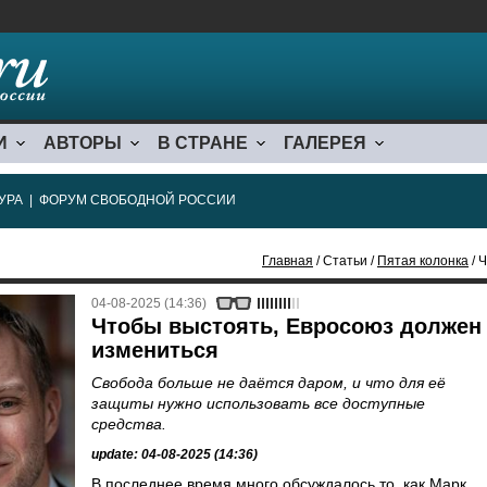
И
АВТОРЫ
В СТРАНЕ
ГАЛЕРЕЯ
УРА
|
ФОРУМ СВОБОДНОЙ РОССИИ
Главная
/ Статьи /
Пятая колонка
/ 
04-08-2025 (14:36)
Чтобы выстоять, Евросоюз должен
измениться
Свобода больше не даётся даром, и что для её
защиты нужно использовать все доступные
средства.
update: 04-08-2025 (14:36)
В последнее время много обсуждалось то, как Марк