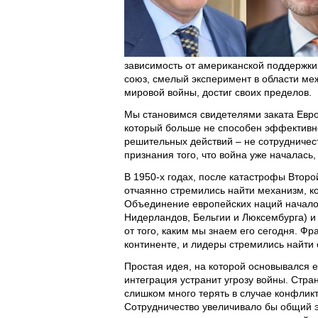
зависимость от американской поддержки
союз, смелый эксперимент в области ме
мировой войны, достиг своих пределов.
Мы становимся свидетелями заката Евро
который больше не способен эффективн
решительных действий – не сотрудничест
признания того, что война уже началась
В 1950-х годах, после катастрофы Второ
отчаянно стремились найти механизм, к
Объединение европейских наций началос
Нидерландов, Бельгии и Люксембурга) и
от того, каким мы знаем его сегодня. 
континенте, и лидеры стремились найти 
Простая идея, на которой основывался е
интеграция устранит угрозу войны. Стра
слишком много терять в случае конфликт
Сотрудничество увеличивало бы общий эк