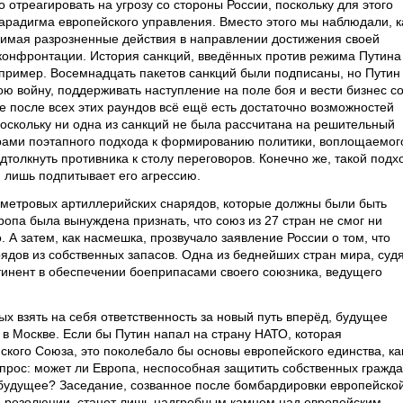
 отреагировать на угрозу со стороны России, поскольку для этого
арадигма европейского управления. Вместо этого мы наблюдали, к
нимая разрозненные действия в направлении достижения своей
конфронтации. История санкций, введённых против режима Путина
 пример. Восемнадцать пакетов санкций были подписаны, но Путин
ю войну, поддерживать наступление на поле боя и вести бизнес с
после всех этих раундов всё ещё есть достаточно возможностей
оскольку ни одна из санкций не была рассчитана на решительный
ами поэтапного подхода к формированию политики, воплощаемог
дтолкнуть противника к столу переговоров. Конечно же, такой подх
н лишь подпитывает его агрессию.
иметровых артиллерийских снарядов, которые должны были быть
ропа была вынуждена признать, что союз из 27 стран не смог ни
о. А затем, как насмешка, прозвучало заявление России о том, что
дов из собственных запасов. Одна из беднейших стран мира, суд
тинент в обеспечении боеприпасами своего союзника, ведущего
ых взять на себя ответственность за новый путь вперёд, будущее
в Москве. Если бы Путин напал на страну НАТО, которая
кого Союза, это поколебало бы основы европейского единства, ка
опрос: может ли Европа, неспособная защитить собственных гражда
будущее? Заседание, созванное после бомбардировки европейско
 резолюции, станет лишь надгробным камнем над европейским