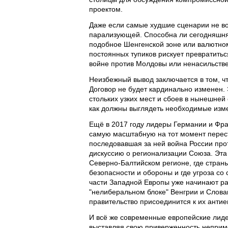
проектом.
Даже если самые худшие сценарии не в
парализующей. Способна ли сегодняшняя
подобное Шенгенской зоне или валютном
постоянных тупиков рискует превратитьс
войне против Молдовы или ненасильстве
Неизбежный вывод заключается в том, чт
Договор не будет кардинально изменен. 
стольких узких мест и сбоев в нынешней
как должны выглядеть необходимые изме
Ещё в 2017 году лидеры Германии и Фра
самую масштабную на тот момент перест
последовавшая за ней война России про
дискуссию о регионализации Союза. Эта 
Северно-Балтийском регионе, где страны
безопасности и обороны и где угроза с
части Западной Европы уже начинают ра
"нелиберальном блоке" Венгрии и Словак
правительство присоединится к их анти
И всё же современные европейские лиде
выставляя свою приверженность неприме