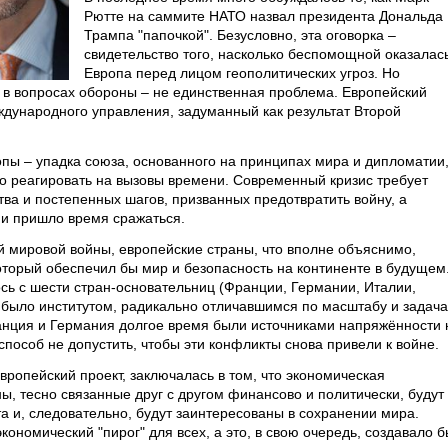
Рютте на саммите НАТО назвал президента Дональда
Трампа "папочкой". Безусловно, эта оговорка –
свидетельство того, насколько беспомощной оказалас
Европа перед лицом геополитических угроз. Но
 в вопросах обороны – не единственная проблема. Европейский
ждународного управления, задуманный как результат Второй
пы – упадка союза, основанного на принципах мира и дипломатии
о реагировать на вызовы времени. Современный кризис требует
ва и постепенных шагов, призванных предотвратить войну, а
, и пришло время сражаться.
й мировой войны, европейские страны, что вполне объяснимо,
оторый обеспечил бы мир и безопасность на континенте в будущем
ь с шести стран-основательниц (Франции, Германии, Италии,
 было институтом, радикально отличавшимся по масштабу и задач
Франция и Германия долгое время были источниками напряжённости 
способ не допустить, чтобы эти конфликты снова привели к войне.
вропейский проект, заключалась в том, что экономическая
ны, тесно связанные друг с другом финансово и политически, будут
а и, следовательно, будут заинтересованы в сохранении мира.
ономический "пирог" для всех, а это, в свою очередь, создавало б