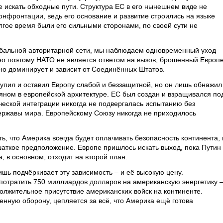
 искать обходные пути. Структура ЕС в его нынешнем виде не
онфронтации, ведь его основание и развитие строились на языке
олгое время были его сильными сторонами, по своей сути не
бальной авторитарной сети, мы наблюдаем одновременный уход
о поэтому НАТО не является ответом на вызов, брошенный Европ
но доминирует и зависит от Соединённых Штатов.
ступил и оставил Европу слабой и беззащитной, но он лишь обнажил
яном в европейской архитектуре. ЕС был создан и взращивался по
еской интеграции никогда не подвергалась испытанию без
ржавы мира. Европейскому Союзу никогда не приходилось
, что Америка всегда будет оплачивать безопасность континента, 
шаткое предположение. Европе пришлось искать выход, пока Путин
, в основном, отходит на второй план.
шь подчёркивает эту зависимость – и её высокую цену.
отратить 750 миллиардов долларов на американскую энергетику 
олжительное присутствие американских войск на континенте.
енную оборону, цепляется за всё, что Америка ещё готова