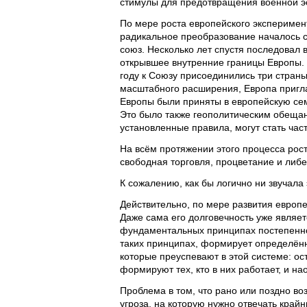
стимулы для предотвращения военной э
По мере роста европейского эксперимент
радикальное преобразование началось с
союз. Несколько лет спустя последовал 
открывшее внутренние границы Европы. 
году к Союзу присоединились три страны
масштабного расширения, Европа пригла
Европы были приняты в европейскую сем
Это было также геополитическим обещан
установленные правила, могут стать час
На всём протяжении этого процесса рост
свободная торговля, процветание и либ
К сожалению, как бы логично ни звучала
Действительно, по мере развития европ
Даже сама его долговечность уже являет
фундаментальных принципах постепеннос
таких принципах, формирует определённ
которые преуспевают в этой системе: о
формируют тех, кто в них работает, и на
Проблема в том, что рано или поздно во
угроза, на которую нужно отвечать край