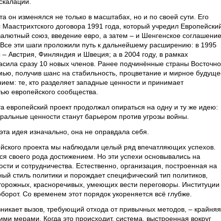
скалации.
а он изменялся не только в масштабах, но и по своей сути. Его
 Маастрихтского договора 1991 года, который учредил Европейски
валютный союз, введение евро, а затем – и Шенгенское соглашение
Все эти шаги проложили путь к дальнейшему расширению: в 1995
 – Австрия, Финляндия и Швеция; а в 2004 году, в рамках
сила сразу 10 новых членов. Ранее подчинённые страны Восточн
ью, получив шанс на стабильность, процветание и мирное будуще
ием: те, кто разделяет западные ценности и принимает
тью европейского сообщества.
а европейский проект продолжал опираться на одну и ту же идею:
еральные ценности станут барьером против угрозы войны.
 эта идея изначально, она не оправдала себя.
ейского проекта мы наблюдали целый ряд впечатляющих успехов.
ся своего рода достижением. Но эти успехи основывались на
ти и сотрудничества. Естественно, организация, построенная на
ый стиль политики и порождает специфический тип политиков,
сторожных, красноречивых, умеющих вести переговоры. Институции
оборот. Со временем этот порядок укореняется всё глубже.
зникает вызов, требующий отхода от привычных методов, – крайняя
ними мерами. Когда это происходит, система, выстроенная вокруг