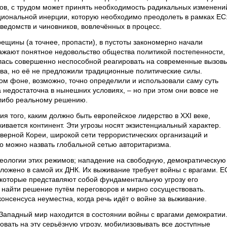
тов, с трудом может принять необходимость радикальных изменени
уциональной инерции, которую необходимо преодолеть в рамках ЕС
 ведомств и чиновников, вовлечённых в процесс.
трещины (а точнее, пропасти), в пустоты закономерно начали
ажают понятное недовольство общества политикой постепенности,
лась совершенно неспособной реагировать на современные вызовы
ва, но её не предложили традиционные политические силы.
ом фоне, возможно, точно определили и использовали саму суть
 недостаточна в нынешних условиях, – но при этом они вовсе не
-либо реальному решению.
 того, каким должно быть европейское лидерство в XXI веке,
кивается континент. Эти угрозы носят экзистенциальный характер.
еверной Кореи, широкой сети террористических организаций и
то можно назвать глобальной сетью авторитаризма.
еологии этих режимов; нападение на свободную, демократическую
ложено в самой их ДНК. Их выживание требует войны с врагами. Е
, которые представляют собой фундаментальную угрозу его
 найти решение путём переговоров и мирно сосуществовать.
онсенсуса неуместна, когда речь идёт о войне за выживание.
 Западный мир находится в состоянии войны с врагами демократии
вать на эту серьёзную угрозу, мобилизовывать все доступные