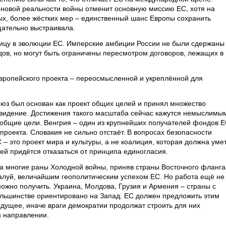
к новой реальности войны отменит основную миссию ЕС, хотя на
ых, более жёстких мер – единственный шанс Европы сохранить
щательно выстраивала.
ицу в эволюции ЕС. Имперские амбиции России не были сдержаны
ов, но могут быть ограничены пересмотром договоров, лежащих в
вропейского проекта – переосмысленной и укреплённой для
оюз был основан как проект общих целей и принял множество
 видение. Достижения такого масштаба сейчас кажутся немыслимы
т общие цели. Венгрия – один из крупнейших получателей фондов 
проекта. Словакия не сильно отстаёт. В вопросах безопасности
 – это проект мира и культуры, а не коалиция, которая должна уме
ей придётся отказаться от принципа единогласия.
ла многие раны Холодной войны, приняв страны Восточного фланга
жалуй, величайшим геополитическим успехом ЕС. Но работа ещё не
можно получить. Украина, Молдова, Грузия и Армения – страны с
льшинстве ориентировано на Запад. ЕС должен предложить этим
удущее, иначе враги демократии продолжат строить для них
м направлении.