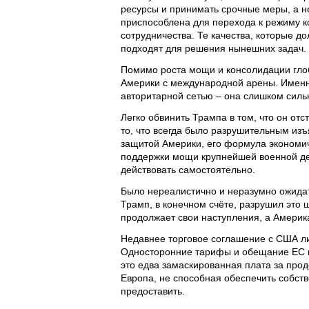
ресурсы и принимать срочные меры, а не
приспособлена для перехода к режиму к
сотрудничества. Те качества, которые д
подходят для решения нынешних задач.
Помимо роста мощи и консолидации гло
Америки с международной арены. Именн
авторитарной сетью – она слишком силь
Легко обвинить Трампа в том, что он от
то, что всегда было разрушительным изъ
защитой Америки, его формула экономич
поддержки мощи крупнейшей военной де
действовать самостоятельно.
Было нереалистично и неразумно ожидать
Трамп, в конечном счёте, разрушил это 
продолжает свои наступления, а Америка
Недавнее торговое соглашение с США ли
Односторонние тарифы и обещание ЕС п
это едва замаскированная плата за прод
Европа, не способная обеспечить собств
предоставить.