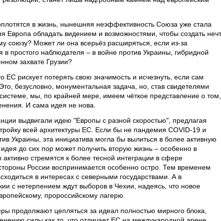
оплотятся в жизнь, нынешняя неэффективность Союза уже стала
 Европа обладать видением и возможностями, чтобы создать неч
у союзу? Может ли она всерьёз расширяться, если из-за
я в простого наблюдателя – в войне против Украины, гибридной
нном захвате Грузии?
о ЕС рискует потерять свою значимость и исчезнуть, если сам
Это, безусловно, монументальная задача, но, став свидетелями
 системе, мы, по крайней мере, имеем чёткое представление о том,
нения. И сама идея не нова.
нции выдвигали идею "Европы с разной скоростью", предлагая
ройку всей архитектуры ЕС. Если бы не пандемия COVID-19 и
тив Украины, эта инициатива могла бы вылиться в более активную
идея до сих пор может получить вторую жизнь – особенно в
 активно стремятся к более тесной интеграции в сфере
о стороны России воспринимается особенно остро. Тем временем
сходиться в интересах с северными государствами. А в
ии с нетерпением ждут выборов в Чехии, надеясь, что новое
европейскому, пророссийскому лагерю.
ры продолжают цепляться за идеал полностью мирного блока,
нению силы как то, что отличает ЕС на международной арене.