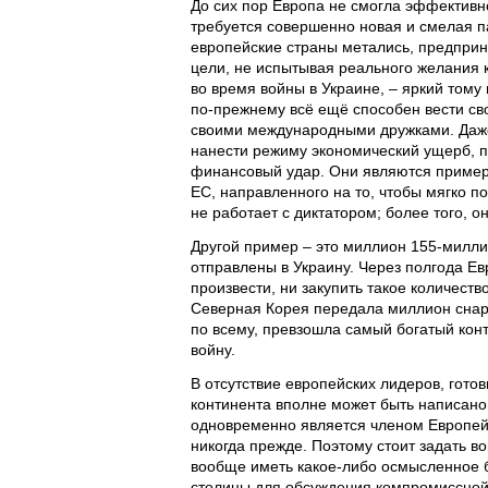
До сих пор Европа не смогла эффективно
требуется совершенно новая и смелая п
европейские страны метались, предпри
цели, не испытывая реального желания 
во время войны в Украине, – яркий тому
по-прежнему всё ещё способен вести сво
своими международными дружками. Даже 
нанести режиму экономический ущерб, п
финансовый удар. Они являются пример
ЕС, направленного на то, чтобы мягко по
не работает с диктатором; более того, о
Другой пример – это миллион 155-милл
отправлены в Украину. Через полгода Ев
произвести, ни закупить такое количеств
Северная Корея передала миллион снаря
по всему, превзошла самый богатый кон
войну.
В отсутствие европейских лидеров, готов
континента вполне может быть написано 
одновременно является членом Европейс
никогда прежде. Поэтому стоит задать в
вообще иметь какое-либо осмысленное 
столицы для обсуждения компромиссной