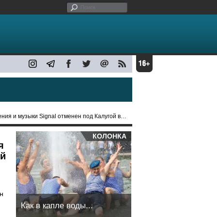
ыки Signal отменен под Калугой в целях безопасности
КОЛОНКА
я
ой
н
Как в капле воды...
н