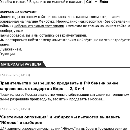
Ошибка в тексте? Выделите ее мышкой и нажмите
Ctrl
+
Enter
Уважаемые читатели!
Многие годы на нашем сайте использовалась система комментирования,
основанная на плагине Фейсбука. Неожиданно (как говорится «без объявлени
войны»)
Фейсбук отключил этот плагин
. Отключил не только на нашем сайте, 
вообще, у всех.
Таким образом, вы и мы остались без комментариев.
Мы постараемся найти замену комментариям Фейсбука, но на это потребуетс
время.
С уважением,
Редакция
МАТЕРИАЛЫ РАЗДЕЛА
07-08-2026 (09:38)
Правительство разрешило продавать в РФ бензин ранее
запрещенных стандартов Евро — 2, 3 и 4
Правительство России в качестве меры стабилизации ситуации на топливном
рынке разрешило производить, ввозить и продавать в России...
07-08-2026 (09:23)
"Системная оппозиция" и избиркомы пытаются выдавить
"Яблоко" с выборов
ЦИК зарегистрировал список партии "Яблоко" на выборы в Государственную