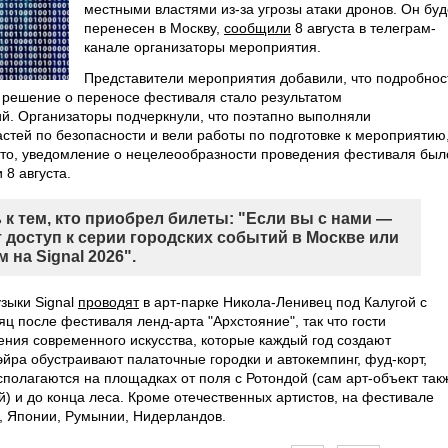
местными властями из-за угрозы атаки дронов. Он буд
перенесен в Москву,
сообщили
8 августа в телеграм-
канале организаторы мероприятия.
Представители мероприятия добавили, что подробнос
о решение о переносе фестиваля стало результатом
й. Организаторы подчеркнули, что поэтапно выполняли
тей по безопасности и вели работы по подготовке к мероприятию
это, уведомление о нецелеообразности проведения фестиваля был
8 августа.
к тем, кто приобрел билеты: "Если вы с нами —
т доступ к серии городских событий в Москве или
на Signal 2026".
зыки Signal
проводят
в арт-парке Никола-Ленивец под Калугой с
яц после фестиваля ленд-арта "Архстояние", так что гости
ения современного искусства, которые каждый год создают
эйра обустраивают палаточные городки и автокемпинг, фуд-корт,
асполагаются на площадках от поля с Ротондой (сам арт-объект так
) и до конца леса. Кроме отечественных артистов, на фестивале
и, Японии, Румынии, Нидерландов.