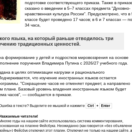
подготовке соответствующего приказа. Также в приказ
сказано о введении в 5–7 классах предмета "Духовно-
нравственная культура России". Предусмотрено, что в 
классе будет проведено 17 часов; в 6 и 7 классах — п
34 часа,
кого языка, на который раньше отводилось три
зучению традиционных ценностей.
на формирование у детей и подростков мировоззрения на основе
сполнение поручения Владимира Путина с 2026/27 учебного года.
дана в целях оптимизации нагрузки и рационального
одчеркивается, что изучение иностранных языков остается
ограммы. "Сокращение часов не отменяет предмет, а направлено
ом плане. Базовый уровень владения иностранным языком будет
ема часов", — сообщается в приказе.
Ошибка в тексте? Выделите ее мышкой и нажмите
Ctrl
+
Enter
Уважаемые читатели!
Многие годы на нашем сайте использовалась система комментирования,
основанная на плагине Фейсбука. Неожиданно (как говорится «без объявлени
войны»)
Фейсбук отключил этот плагин
. Отключил не только на нашем сайте, 