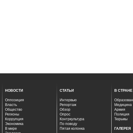
НОВОСТИ
СТАТЬИ
В СТРАНЕ
Оппозиция
Интервью
Образован
Власть
Репортаж
Медицина
Общество
Обзор
Армия
Регионы
Опрос
Полиция
Коррупция
Контркультура
Тюрьмы
Экономика
По поводу
В мире
Пятая колонка
ГАЛЕРЕЯ