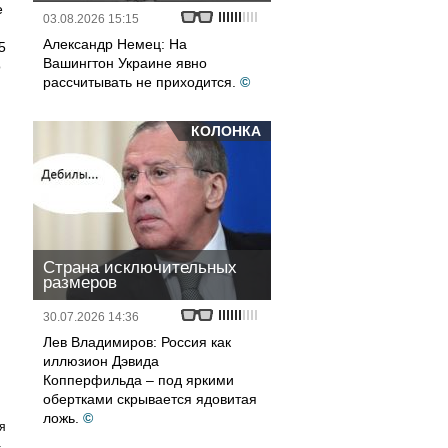
е
03.08.2026 15:15
Александр Немец: На
5
Вашингтон Украине явно
о
рассчитывать не приходится.
©
КОЛОНКА
Страна исключительных
размеров
30.07.2026 14:36
Лев Владимиров: Россия как
иллюзион Дэвида
Копперфильда – под яркими
обертками скрывается ядовитая
ложь.
©
я
а