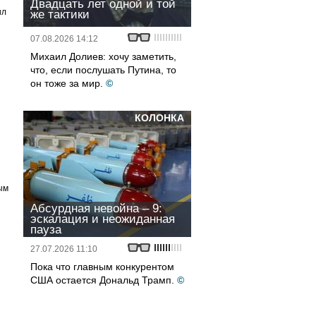
Двадцать лет одной и той
ил
же тактики
07.08.2026 14:12
Михаил Долиев: хочу заметить,
что, если послушать Путина, то
он тоже за мир.
©
КОЛОНКА
ым
Абсурдная невойна – 9:
эскалация и неожиданная
пауза
27.07.2026 11:10
Пока что главным конкурентом
США остается Дональд Трамп.
©