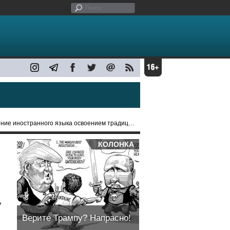
остранного языка освоением традиционных ценностей
КОЛОНКА
7
Верите Трампу? Напрасно!