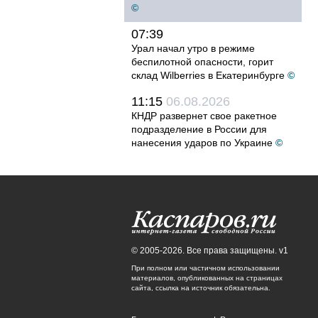
©
07:39
Урал начал утро в режиме
беспилотной опасности, горит
склад Wilberries в Екатеринбурге
©
11:15
06.08.2026
КНДР развернет свое ракетное
подразделение в России для
нанесения ударов по Украине
©
© 2005-2026. Все права защищены. v1
При полном или частичном использовании
материалов, опубликованных на страницах
сайта, ссылка на источник обязательна.