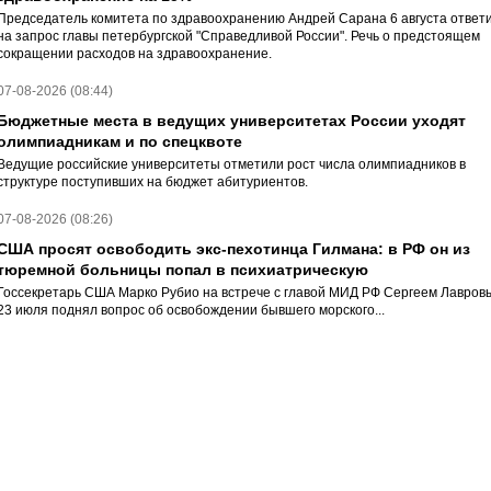
Председатель комитета по здравоохранению Андрей Сарана 6 августа ответ
на запрос главы петербургской "Справедливой России". Речь о предстоящем
сокращении расходов на здравоохранение.
07-08-2026 (08:44)
Бюджетные места в ведущих университетах России уходят
олимпиадникам и по спецквоте
Ведущие российские университеты отметили рост числа олимпиадников в
структуре поступивших на бюджет абитуриентов.
07-08-2026 (08:26)
США просят освободить экс-пехотинца Гилмана: в РФ он из
тюремной больницы попал в психиатрическую
Госсекретарь США Марко Рубио на встрече с главой МИД РФ Сергеем Лавров
23 июля поднял вопрос об освобождении бывшего морского...