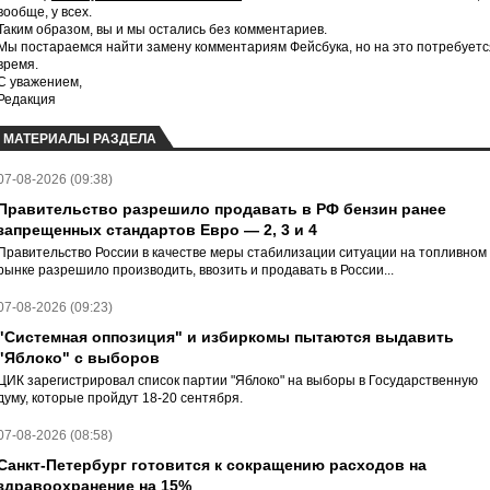
вообще, у всех.
Таким образом, вы и мы остались без комментариев.
Мы постараемся найти замену комментариям Фейсбука, но на это потребуетс
время.
С уважением,
Редакция
МАТЕРИАЛЫ РАЗДЕЛА
07-08-2026 (09:38)
Правительство разрешило продавать в РФ бензин ранее
запрещенных стандартов Евро — 2, 3 и 4
Правительство России в качестве меры стабилизации ситуации на топливном
рынке разрешило производить, ввозить и продавать в России...
07-08-2026 (09:23)
"Системная оппозиция" и избиркомы пытаются выдавить
"Яблоко" с выборов
ЦИК зарегистрировал список партии "Яблоко" на выборы в Государственную
думу, которые пройдут 18-20 сентября.
07-08-2026 (08:58)
Санкт-Петербург готовится к сокращению расходов на
здравоохранение на 15%