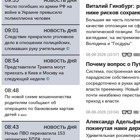
09:35
НОВОСТЬ ДНЯ
Виталий Гинзбург: 
Число погибших из армии РФ на
войне в Украине превысило
ниже рисков сохране
полмиллиона человек
Большая же часть политич
качестве оппозиции не сф
09:01
НОВОСТЬ ДНЯ
политической позиции. Т
Следствие прекратило уголовное
взглядами, на экстремизм
дело в отношении полицейских,
Володина и "Госдуры".
сломавших руку учительнице
©
08-08-2026 (10:57)
08:54
НОВОСТЬ ДНЯ
Почему вопрос о Пут
Представители Трампа могут
Система, построенная вок
приехать в Киев и Москву на
парадоксом собственного
следующей неделе
©
сосредоточено в руках ар
власти преемнику. Новый 
08:48
почти неизбежно перестан
По новой схеме мошенничества
приход к власти.
родителям сообщают об
операциях по банковским картам
08-08-2026 (10:04)
детей
4 мин.
Александр Адельфи
08:43
НОВОСТЬ ДНЯ
покинутая нами держ
Ночью ПВО перехватила 153
Удивительная росимперск
украинских БПЛА: под