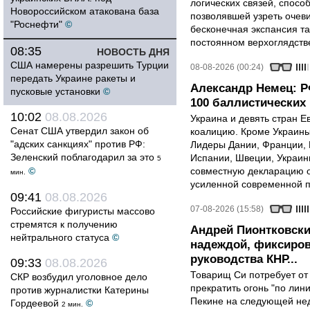
логических связей, спосо
Новороссийском атакована база
позволявшей узреть очев
"Роснефти"
©
бесконечная экспансия т
постоянном верхоглядств
08:35
НОВОСТЬ ДНЯ
США намерены разрешить Турции
08-08-2026 (00:24)
передать Украине ракеты и
Александр Немец: Р
пусковые установки
©
100 баллистических 
10:02
08.08.2026
Украина и девять стран 
Сенат США утвердил закон об
коалицию. Кроме Украины,
"адских санкциях" против РФ:
Лидеры Дании, Франции, 
Зеленский поблагодарил за это
Испании, Швеции, Украин
5
©
совместную декларацию о
мин.
усиленной современной п
09:41
08.08.2026
07-08-2026 (15:58)
Российские фигуристы массово
стремятся к получению
Андрей Пионтковски
нейтрального статуса
©
надеждой, фиксиров
руководства КНР...
09:33
08.08.2026
Товарищ Си потребует от
СКР возбудил уголовное дело
прекратить огонь "по лини
против журналистки Катерины
Пекине на следующей нед
Гордеевой
©
2 мин.