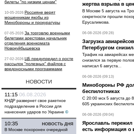
билеты "по низким ценам"
жертва взрыва в це
В Москве 5 августа на Тр
Россияне верят
10-05-2026
секретности прошли похо
мошенникам якобы из
Ерусалимова.
Минобороны и прокуратуры
За торговлю военными
06-08-2026 (09:28)
07-05-2026
билетами арестован начальник
Загрузка авиарейсо
отделения военкомата
Петербургом снизила
Новокуйбышевска
Трафик на авиарейсах ме
ЦБ предупредил о росте
27-02-2026
снизился за первую полов
рассылок "полезных" файлов с
написал 6 августа...
вредоносными программами
06-08-2026 (09:13)
НОВОСТИ
Минобороны РФ дол
беспилотниках
11:15
06.08.2026
С 20:00 мск 5 августа до
КНДР развернет свое ракетное
605 украинских беспилот
подразделение в России для
нанесения ударов по Украине
©
06-08-2026 (09:04)
Ярославль пережил 
10:35
НОВОСТЬ ДНЯ
есть информация о 
В Москве похоронен очередной