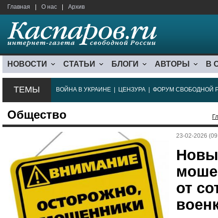
Главная
|
О нас
|
Архив
НОВОСТИ
СТАТЬИ
БЛОГИ
АВТОРЫ
В 
ТЕМЫ
ВОЙНА В УКРАИНЕ
|
ЦЕНЗУРА
|
ФОРУМ СВОБОДНОЙ 
Общество
Г
23-02-2026 (09
Новы
моше
от со
воен