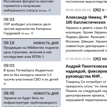
Российские фигуристы массово
постоянном верхоглядств
стремятся к получению
нейтрального статуса
©
08-08-2026 (00:24)
48 мин.
Александр Немец: Р
09:33
100 баллистических 
СКР возбудил уголовное дело
Украина и девять стран 
против журналистки Катерины
коалицию. Кроме Украины,
Гордеевой
©
56 мин.
Лидеры Дании, Франции, 
Испании, Швеции, Украин
09:18
НОВОСТЬ ДНЯ
совместную декларацию о
Продавцам на Wildberries подняли
усиленной современной п
цену страховки, включив в неё
последствия атак БПЛА
©
07-08-2026 (15:58)
09:03
Андрей Пионтковски
В вузах Петербурга бюджетные
надеждой, фиксиров
места без конкурса заняли 3,4
руководства КНР...
тысячи участников СВО и их детей
Товарищ Си потребует от
©
прекратить огонь "по лини
Пекине на следующей нед
08:45
НОВОСТЬ ДНЯ
урегулирование кризиса, 
Украина не будет бить по
нерушимой территориальн
инфраструктуре трубопроводного