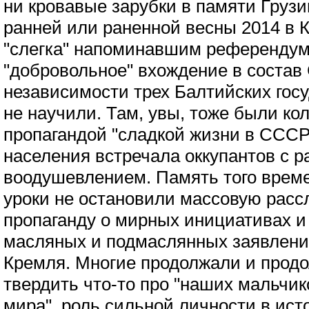
ни кровавые зарубки в памяти Грузии
ранней или раненной весны 2014 в К
"слегка" напоминавшим референдум
"добровольное" вхождение в состав
независимости трех Балтийских госу
не научили. Там, увы, тоже были к
пропагандой "сладкой жизни в СССР"
населения встречала оккупантов с р
воодушевлением. Память того врем
уроки не остановили массовую расс
пропаганду о мирных инициативах и
масляных и подмаслянных заявлени
Кремля. Многие продолжали и прод
твердить что-то про "наших мальчик
мира", роль сильной личности в ист