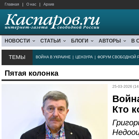
Главная
|
О нас
|
Архив
НОВОСТИ
СТАТЬИ
БЛОГИ
АВТОРЫ
В 
ТЕМЫ
ВОЙНА В УКРАИНЕ
|
ЦЕНЗУРА
|
ФОРУМ СВОБОДНОЙ 
Пятая колонка
25-03-2026 (14
Война
Кто к
Григор
Недооц