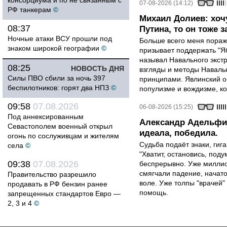
консорциума и по не связанным с
07-08-2026 (14:12)
РФ танкерам
©
Михаил Долиев: хочу
08:37
Путина, то он тоже з
Ночные атаки ВСУ прошли под
Больше всего меня поража
знаком широкой географии
©
призывает поддержать "Яб
называл Навального экст
08:25
НОВОСТЬ ДНЯ
взгляды и методы Наваль
Силы ПВО сбили за ночь 397
принципами. Явлинский о
беспилотников: горят два НПЗ
©
популизме и вождизме, ко
09:58
07.08.2026
06-08-2026 (15:25)
Под аннексированным
Александр Адельфин
Севастополем военный открыл
идеала, победила.
огонь по сослуживцам и жителям
Судьба подаёт знаки, гига
села
©
"Хватит, остановись, поду
09:38
07.08.2026
беспрерывно. Уже миллио
смягчали падение, начато
Правительство разрешило
воле. Уже толпы "врачей
продавать в РФ бензин ранее
помощь.
запрещенных стандартов Евро —
2, 3 и 4
©