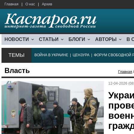
Главная
|
О нас
|
Архив
НОВОСТИ
СТАТЬИ
БЛОГИ
АВТОРЫ
В 
ТЕМЫ
ВОЙНА В УКРАИНЕ
|
ЦЕНЗУРА
|
ФОРУМ СВОБОДНОЙ 
Власть
Главная
/
12-04-2026 (08
Украи
пров
воен
граж