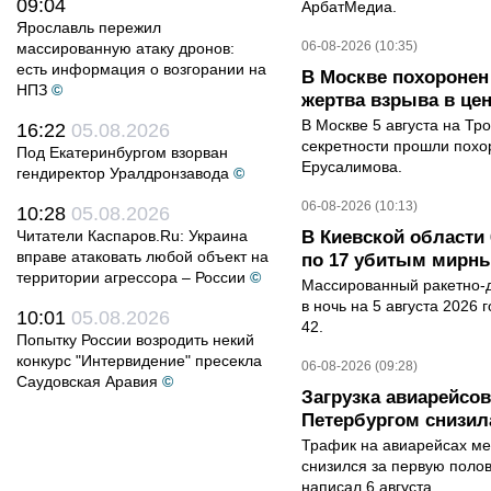
09:04
АрбатМедиа.
Ярославль пережил
06-08-2026 (10:35)
массированную атаку дронов:
есть информация о возгорании на
В Москве похоронен
НПЗ
©
жертва взрыва в це
В Москве 5 августа на Тр
16:22
05.08.2026
секретности прошли похо
Под Екатеринбургом взорван
Ерусалимова.
гендиректор Уралдронзавода
©
06-08-2026 (10:13)
10:28
05.08.2026
Читатели Каспаров.Ru: Украина
В Киевской области 
вправе атаковать любой объект на
по 17 убитым мирн
территории агрессора – России
©
Массированный ракетно-д
в ночь на 5 августа 2026 
10:01
05.08.2026
42.
Попытку России возродить некий
конкурс "Интервидение" пресекла
06-08-2026 (09:28)
Саудовская Аравия
©
Загрузка авиарейсо
Петербургом снизила
Трафик на авиарейсах ме
снизился за первую полов
написал 6 августа...