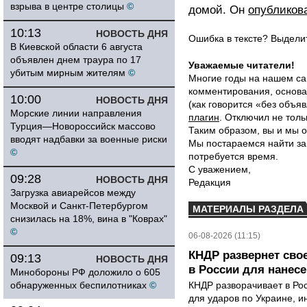
взрыва в центре столицы
©
домой. Он
опубликов
10:13
НОВОСТЬ ДНЯ
Ошибка в тексте? Выдел
В Киевской области 6 августа
объявлен днем траура по 17
Уважаемые читатели!
убитым мирным жителям
©
Многие годы на нашем са
комментирования, основа
10:00
НОВОСТЬ ДНЯ
(как говорится «без объ
Морские линии направления
плагин
. Отключил не толь
Турция—Новороссийск массово
Таким образом, вы и мы о
вводят надбавки за военные риски
Мы постараемся найти за
©
потребуется время.
С уважением,
09:28
НОВОСТЬ ДНЯ
Редакция
Загрузка авиарейсов между
Москвой и Санкт-Петербургом
МАТЕРИАЛЫ РАЗДЕЛА
снизилась на 18%, вина в "Коврах"
©
06-08-2026 (11:15)
КНДР развернет сво
09:13
НОВОСТЬ ДНЯ
в России для нанесе
Минобороны РФ доложило о 605
обнаруженных беспилотниках
©
КНДР разворачивает в Ро
для ударов по Украине, 