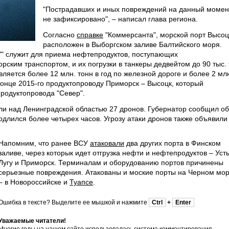
"Пострадавших и иных повреждений на данный момен
не зафиксировано", – написал глава региона.
Согласно
справке
"Коммерсанта", морской порт Высоц
расположен в Выборгском заливе Балтийского моря.
" служит для приема нефтепродуктов, поступающих
ским транспортом, и их погрузки в танкеры дедвейтом до 90 тыс. 
вляется более 12 млн. тонн в год по железной дороге и более 2 мл
 конце 2015-го продуктопроводу Приморск – Высоцк, который
продуктопровода "Север".
и над Ленинградской областью 27 дронов. Губернатор сообщил об
длился более четырех часов. Угрозу атаки дронов также объявили
Напомним, что ранее ВСУ
атаковали
два других порта в Финском
заливе, через которык идет отгрузка нефти и нефтепродуктов – Усть
Лугу и Приморск. Терминалам и оборудованию портов причинены
серьезные повреждения. Атакованы и моские порты на Черном мо
– в Новороссийске и
Туапсе
.
Ошибка в тексте? Выделите ее мышкой и нажмите
Ctrl
+
Enter
Уважаемые читатели!