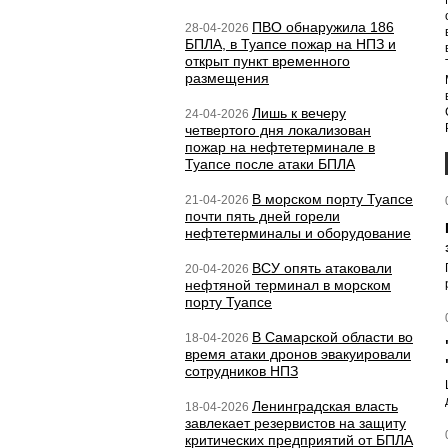
ПВО обнаружила 186
28-04-2026
БПЛА, в Туапсе пожар на НПЗ и
открыт пункт временного
размещения
Лишь к вечеру
24-04-2026
четвертого дня локализован
пожар на нефтетерминале в
Туапсе после атаки БПЛА
В морском порту Туапсе
21-04-2026
почти пять дней горели
нефтетерминалы и оборудование
ВСУ опять атаковали
20-04-2026
нефтяной терминал в морском
порту Туапсе
В Самарской области во
18-04-2026
время атаки дронов эвакуировали
сотрудников НПЗ
Ленинградская власть
18-04-2026
завлекает резервистов на защиту
критических предприятий от БПЛА