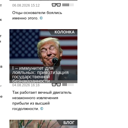
т
06.08.2026 15:12
Отцы-основатели боялись
именно этого.
©
к
КОЛОНКА
т
н
 в
I – иммунитет для
лояльных: приватизация
государственной
безнаказанности
-
04.08.2026 16:16
Так работает вечный двигатель
ре
незаконного извлечения
прибыли из высшей
госдолжности.
©
БЛОГ