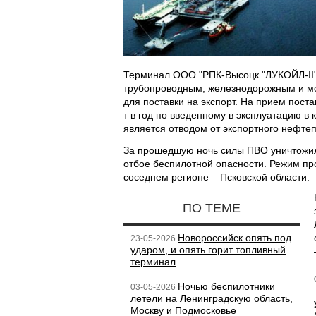
Терминал ООО "РПК-Высоцк "ЛУКОЙЛ-II"
трубопроводным, железнодорожным и мор
для поставки на экспорт. На прием поста
т в год по введенному в эксплуатацию в
является отводом от экспортного нефте
За прошедшую ночь силы ПВО уничтожил
отбое беспилотной опасности. Режим про
соседнем регионе – Псковской области.
ПО ТЕМЕ
Новороссийск опять под
23-05-2026
ударом, и опять горит топливный
терминал
Ночью беспилотники
03-05-2026
летели на Ленинградскую область,
Москву и Подмосковье