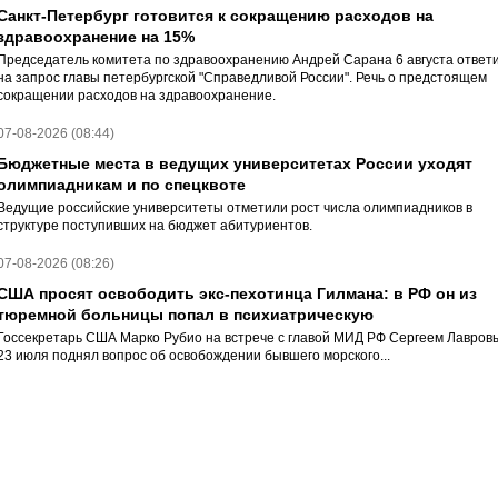
Санкт-Петербург готовится к сокращению расходов на
здравоохранение на 15%
Председатель комитета по здравоохранению Андрей Сарана 6 августа ответ
на запрос главы петербургской "Справедливой России". Речь о предстоящем
сокращении расходов на здравоохранение.
07-08-2026 (08:44)
Бюджетные места в ведущих университетах России уходят
олимпиадникам и по спецквоте
Ведущие российские университеты отметили рост числа олимпиадников в
структуре поступивших на бюджет абитуриентов.
07-08-2026 (08:26)
США просят освободить экс-пехотинца Гилмана: в РФ он из
тюремной больницы попал в психиатрическую
Госсекретарь США Марко Рубио на встрече с главой МИД РФ Сергеем Лавров
23 июля поднял вопрос об освобождении бывшего морского...