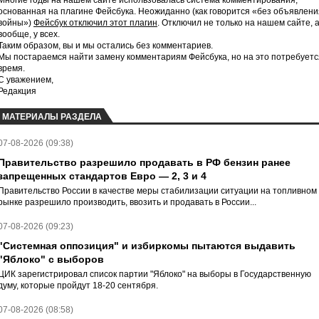
Многие годы на нашем сайте использовалась система комментирования,
основанная на плагине Фейсбука. Неожиданно (как говорится «без объявлени
войны»)
Фейсбук отключил этот плагин
. Отключил не только на нашем сайте, 
вообще, у всех.
Таким образом, вы и мы остались без комментариев.
Мы постараемся найти замену комментариям Фейсбука, но на это потребуетс
время.
С уважением,
Редакция
МАТЕРИАЛЫ РАЗДЕЛА
07-08-2026 (09:38)
Правительство разрешило продавать в РФ бензин ранее
запрещенных стандартов Евро — 2, 3 и 4
Правительство России в качестве меры стабилизации ситуации на топливном
рынке разрешило производить, ввозить и продавать в России...
07-08-2026 (09:23)
"Системная оппозиция" и избиркомы пытаются выдавить
"Яблоко" с выборов
ЦИК зарегистрировал список партии "Яблоко" на выборы в Государственную
думу, которые пройдут 18-20 сентября.
07-08-2026 (08:58)