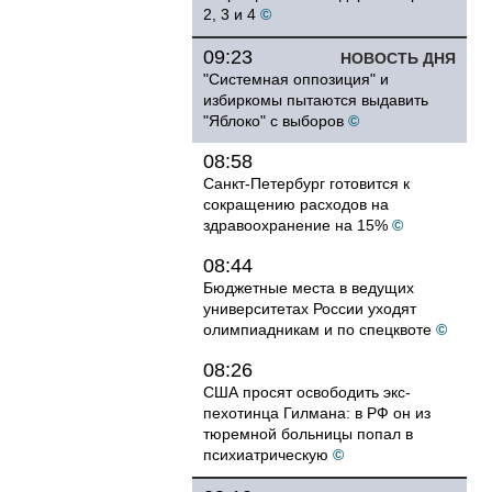
2, 3 и 4
©
09:23
НОВОСТЬ ДНЯ
"Системная оппозиция" и
избиркомы пытаются выдавить
"Яблоко" с выборов
©
08:58
Санкт-Петербург готовится к
сокращению расходов на
здравоохранение на 15%
©
08:44
Бюджетные места в ведущих
университетах России уходят
олимпиадникам и по спецквоте
©
08:26
США просят освободить экс-
пехотинца Гилмана: в РФ он из
тюремной больницы попал в
психиатрическую
©