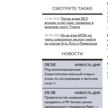
СМОТРИТЕ ТАКЖЕ
После атаки ВСУ
17-04-2026
вторые сутки горит терминал в
морском порту Туапсе
Из-за атак БПЛА на
09-04-2026
треть сократился экспорт нефти
из портов Усть-Луги и Приморска
НОВОСТИ
09:58
НОВОСТЬ ДНЯ
Под аннексированным
Севастополем военный открыл
огонь по сослуживцам и жителям
села
©
09:38
НОВОСТЬ ДНЯ
Правительство разрешило
продавать в РФ бензин ранее
запрещенных стандартов Евро —