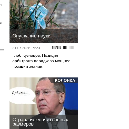
я
а
я
Опускание науки
31.07.2026 15:23
Глеб Кузнецов: Позиция
арбитража порядково мощнее
позиции знания.
КОЛОНКА
Страна исключительных
размеров