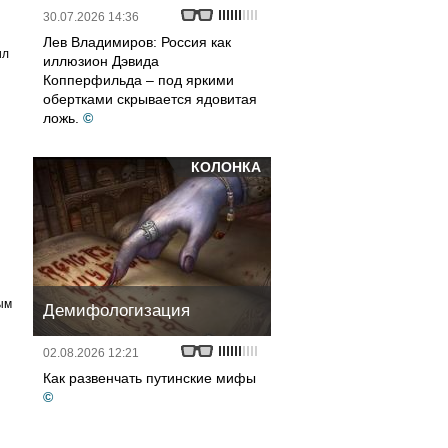
30.07.2026 14:36
Лев Владимиров: Россия как
ил
иллюзион Дэвида
Копперфильда – под яркими
обертками скрывается ядовитая
ложь.
©
КОЛОНКА
ым
Демифологизация
02.08.2026 12:21
Как развенчать путинские мифы
©