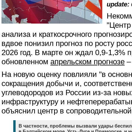
update: 
Некомм
"Центр
анализа и краткосрочного прогнози
вдвое понизил прогноз по росту рос
2026 год. В марте он ждал 0,9-1,3% 
обновленном
апрельском прогнозе
–
На новую оценку повлияли "в основ
сокращения добычи и, соответственн
углеводородов из России из-за новы
инфраструктуру и нефтеперерабаты
объяснил центр в сопроводительной
В частности, проблемы вызвали удары беспи
в Балтийском море, Усть-Луге и Приморске, и 