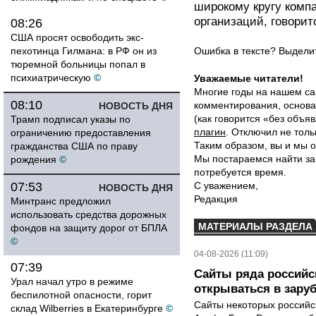
широкому кругу комп
организаций, говоритс
08:26
США просят освободить экс-
пехотинца Гилмана: в РФ он из
Ошибка в тексте? Выдел
тюремной больницы попал в
психиатрическую
©
Уважаемые читатели!
Многие годы на нашем са
08:10
комментирования, основа
НОВОСТЬ ДНЯ
(как говорится «без объ
Трамп подписал указы по
плагин
. Отключил не толь
ограничению предоставления
Таким образом, вы и мы о
гражданства США по праву
Мы постараемся найти за
рождения
©
потребуется время.
07:53
С уважением,
НОВОСТЬ ДНЯ
Редакция
Минтранс предложил
использовать средства дорожных
МАТЕРИАЛЫ РАЗДЕЛА
фондов на защиту дорог от БПЛА
©
04-08-2026 (11:09)
07:39
Сайты ряда российс
Урал начал утро в режиме
открываться в зару
беспилотной опасности, горит
Сайты некоторых российск
склад Wilberries в Екатеринбурге
©