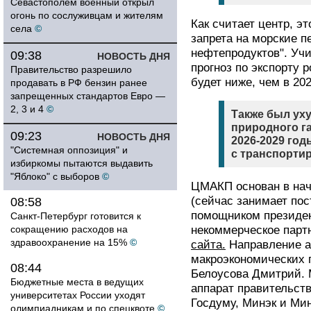
Севастополем военный открыл
огонь по сослуживцам и жителям
Как считает центр, э
села
©
запрета на морские п
нефтепродуктов". Уч
09:38
НОВОСТЬ ДНЯ
прогноз по экспорту 
Правительство разрешило
будет ниже, чем в 202
продавать в РФ бензин ранее
запрещенных стандартов Евро —
2, 3 и 4
©
Также был ух
природного г
09:23
НОВОСТЬ ДНЯ
2026-2029 го
"Системная оппозиция" и
с транспорти
избиркомы пытаются выдавить
"Яблоко" с выборов
©
ЦМАКП основан в на
(сейчас занимает пос
08:58
помощником президент
Санкт-Петербург готовится к
сокращению расходов на
некоммерческое парт
здравоохранение на 15%
©
сайта.
Направление а
макроэкономических 
08:44
Белоусова Дмитрий. 
Бюджетные места в ведущих
аппарат правительст
университетах России уходят
Госдуму, Минэк и Мин
олимпиадникам и по спецквоте
©