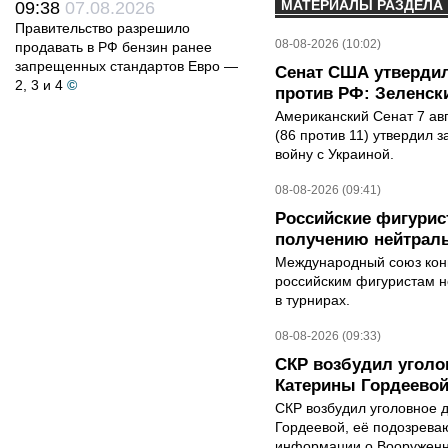
МАТЕРИАЛЫ РАЗДЕЛА
09:38
07.08.2026
Правительство разрешило
08-08-2026 (10:02)
продавать в РФ бензин ранее
запрещенных стандартов Евро —
Сенат США утвердил
2, 3 и 4
©
против РФ: Зеленск
Американский Сенат 7 ав
(86 против 11) утвердил з
войну с Украиной.
08-08-2026 (09:41)
Российские фигурис
получению нейтраль
Международный союз конь
российским фигуристам н
в турнирах.
08-08-2026 (09:33)
СКР возбудил уголо
Катерины Гордеево
СКР возбудил уголовное 
Гордеевой, её подозрева
информации о Вооруженн