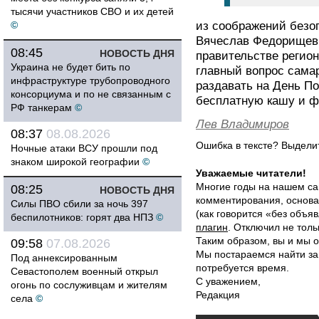
тысячи участников СВО и их детей
©
из соображений безо
Вячеслав Федорищев 
08:45
НОВОСТЬ ДНЯ
правительстве регион
Украина не будет бить по
главный вопрос самар
инфраструктуре трубопроводного
раздавать на День П
консорциума и по не связанным с
бесплатную кашу и ф
РФ танкерам
©
Лев Владимиров
08:37
08.08.2026
Ошибка в тексте? Выдел
Ночные атаки ВСУ прошли под
знаком широкой географии
©
Уважаемые читатели!
Многие годы на нашем са
08:25
НОВОСТЬ ДНЯ
комментирования, основа
Силы ПВО сбили за ночь 397
(как говорится «без объ
беспилотников: горят два НПЗ
©
плагин
. Отключил не толь
Таким образом, вы и мы о
09:58
07.08.2026
Мы постараемся найти за
Под аннексированным
потребуется время.
Севастополем военный открыл
С уважением,
огонь по сослуживцам и жителям
Редакция
села
©