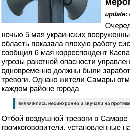
мероп
update: 
Очеред
ночью 5 мая украинских вооруженны
область показала плохую работу си
сообщил 6 мая корреспондент Касп
угрозы ракетной опасности управле
одновременно должны были заработ
тревоги. Однако жители Самары отм
каждом районе города
включились несинхронно и звучали на протяже
Отбой воздушной тревоги в Самаре
громкоговорители, установленные н