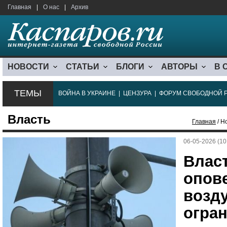
Главная
|
О нас
|
Архив
НОВОСТИ
СТАТЬИ
БЛОГИ
АВТОРЫ
В 
ТЕМЫ
ВОЙНА В УКРАИНЕ
|
ЦЕНЗУРА
|
ФОРУМ СВОБОДНОЙ 
Власть
Главная
/ Н
06-05-2026 (10
Влас
опов
возд
огра