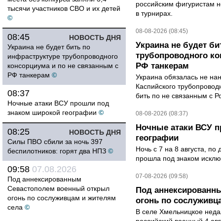
российским фигуристам н
тысячи участников СВО и их детей
в турнирах.
©
08-08-2026 (08:45)
08:45
НОВОСТЬ ДНЯ
Украина не будет би
Украина не будет бить по
трубопроводного ко
инфраструктуре трубопроводного
РФ танкерам
консорциума и по не связанным с
РФ танкерам
©
Украина обязалась не на
Каспийского трубопровод
08:37
бить по не связанным с Р
Ночные атаки ВСУ прошли под
знаком широкой географии
©
08-08-2026 (08:37)
Ночные атаки ВСУ п
08:25
НОВОСТЬ ДНЯ
географии
Силы ПВО сбили за ночь 397
Ночь с 7 на 8 августа, п
беспилотников: горят два НПЗ
©
прошла под знаком исклю
09:58
07.08.2026
07-08-2026 (09:58)
Под аннексированным
Севастополем военный открыл
Под аннексированн
огонь по сослуживцам и жителям
огонь по сослуживц
села
©
В селе Хмельницкое неда