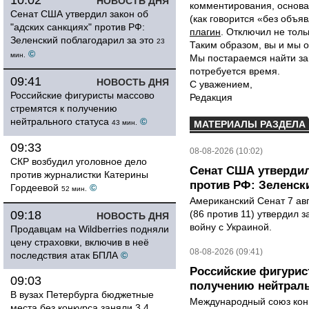
10:02
НОВОСТЬ ДНЯ
комментирования, основа
Сенат США утвердил закон об
(как говорится «без объ
"адских санкциях" против РФ:
плагин
. Отключил не толь
Зеленский поблагодарил за это
23
Таким образом, вы и мы о
©
мин.
Мы постараемся найти за
потребуется время.
09:41
НОВОСТЬ ДНЯ
С уважением,
Российские фигуристы массово
Редакция
стремятся к получению
нейтрального статуса
©
43 мин.
МАТЕРИАЛЫ РАЗДЕЛА
09:33
08-08-2026 (10:02)
СКР возбудил уголовное дело
Сенат США утвердил
против журналистки Катерины
против РФ: Зеленск
Гордеевой
©
52 мин.
Американский Сенат 7 ав
09:18
(86 против 11) утвердил з
НОВОСТЬ ДНЯ
войну с Украиной.
Продавцам на Wildberries подняли
цену страховки, включив в неё
08-08-2026 (09:41)
последствия атак БПЛА
©
Российские фигурис
09:03
получению нейтраль
В вузах Петербурга бюджетные
Международный союз конь
места без конкурса заняли 3,4