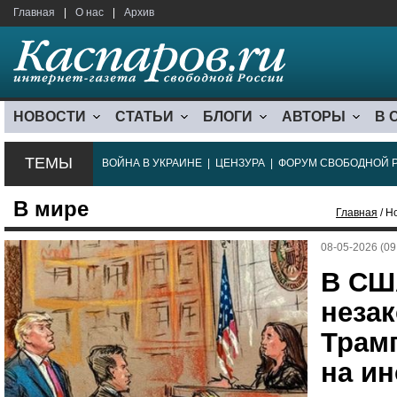
Главная
|
О нас
|
Архив
НОВОСТИ
СТАТЬИ
БЛОГИ
АВТОРЫ
В 
ТЕМЫ
ВОЙНА В УКРАИНЕ
|
ЦЕНЗУРА
|
ФОРУМ СВОБОДНОЙ 
В мире
Главная
/ Н
08-05-2026 (09
В СШ
неза
Трам
на и