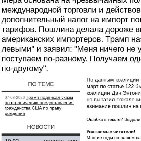
Мера основана на чрезвычайных по
международной торговли и действов
дополнительный налог на импорт п
тарифов. Пошлина делала дороже в
американских импортеров. Трамп на
левыми" и заявил: "Меня ничего не 
поступаем по-разному. Получаем од
по-другому".
По данным коалиции 
ПО ТЕМЕ
март по статье 122 б
коалиции Дэн Энтони
Трамп подписал указы
07-08-2026
но выразил сожаление
по ограничению предоставления
взимание пошлин на 
гражданства США по праву
рождения
Ошибка в тексте? Выдел
НОВОСТИ
Уважаемые читатели!
Многие годы на нашем са