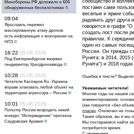
сообщество и коллек
Минобороны РФ доложило о 605
постами сами пользо
обнаруженных беспилотниках
©
веселые и яркие собы
09:04
радовать друг друга
Ярославль пережил
говорится в графе "О
массированную атаку дронов:
создать пост после р
есть информация о возгорании на
правилах. К середине
НПЗ
©
один из самых посещ
России. Он трижды с
16:22
05.08.2026
Рунета: в 2014, 2015
Под Екатеринбургом взорван
Рунета") и 2018 года
гендиректор Уралдронзавода
©
10:28
05.08.2026
Ошибка в тексте? Выдел
Читатели Каспаров.Ru: Украина
вправе атаковать любой объект на
Уважаемые читатели!
территории агрессора – России
©
Многие годы на нашем са
комментирования, основа
10:01
05.08.2026
(как говорится «без объ
Попытку России возродить некий
плагин
. Отключил не толь
конкурс "Интервидение" пресекла
Таким образом, вы и мы о
Саудовская Аравия
©
Мы постараемся найти за
потребуется время.
С уважением,