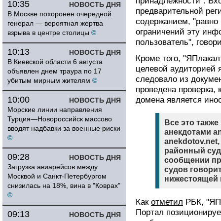
принадлежности". Вхо
10:35
НОВОСТЬ ДНЯ
предварительной реги
В Москве похоронен очередной
содержанием, "равно 
генерал — вероятная жертва
ограничений эту инф
взрыва в центре столицы
©
пользователь", говор
10:13
НОВОСТЬ ДНЯ
Кроме того, "ЯПлакал
В Киевской области 6 августа
целевой аудиторией я
объявлен днем траура по 17
следовало из докумен
убитым мирным жителям
©
проведена проверка, 
10:00
домена является ино
НОВОСТЬ ДНЯ
Морские линии направления
Турция—Новороссийск массово
Все это также
вводят надбавки за военные риски
анекдотами an
©
anekdotov.net
районный суд
09:28
НОВОСТЬ ДНЯ
сообщении пр
Загрузка авиарейсов между
судов говорит
Москвой и Санкт-Петербургом
нижестоящей 
снизилась на 18%, вина в "Коврах"
©
Как
отметил
РБК, "ЯП
Портал позиционирует
09:13
НОВОСТЬ ДНЯ