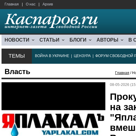
Главная
|
О нас
|
Архив
НОВОСТИ
СТАТЬИ
БЛОГИ
АВТОРЫ
В 
ТЕМЫ
ВОЙНА В УКРАИНЕ
|
ЦЕНЗУРА
|
ФОРУМ СВОБОДНОЙ 
Власть
Главная
/ Н
08-05-2026 (15
Прок
на з
"Япла
вмеш