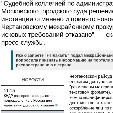
"Судебной коллегией по администр
Московского городского суда решени
инстанции отменено и принято ново
Чертановскому межрайонному проку
исковых требований отказано", — с
пресс-службы.
Иск о запрете "ЯПлакалъ" подал межрайонный
попросила признать информацию на портале 
распространению в стране.
Чертановский райсуд 
НОВОСТИ
открытом доступе сет
"размещены материал
11:15
текстовом формате),
КНДР развернет свое ракетное
можно квалифицирова
подразделение в России для
достоинство, а такж
нанесения ударов по Украине
©
оскорбление лиц по 