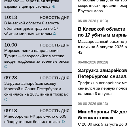
В Москве 5 августа на Тр
генерал — вероятная жертва
секретности прошли похо
взрыва в центре столицы
©
Ерусалимова.
10:13
НОВОСТЬ ДНЯ
06-08-2026 (10:13)
В Киевской области 6 августа
объявлен днем траура по 17
В Киевской области 
убитым мирным жителям
©
по 17 убитым мирн
Массированный ракетно-д
10:00
НОВОСТЬ ДНЯ
в ночь на 5 августа 2026 
Морские линии направления
42.
Турция—Новороссийск массово
вводят надбавки за военные риски
06-08-2026 (09:28)
©
Загрузка авиарейсо
Петербургом снизила
09:28
НОВОСТЬ ДНЯ
Трафик на авиарейсах ме
Загрузка авиарейсов между
снизился за первую полов
Москвой и Санкт-Петербургом
написал 6 августа...
снизилась на 18%, вина в "Коврах"
©
06-08-2026 (09:13)
09:13
НОВОСТЬ ДНЯ
Минобороны РФ дол
Минобороны РФ доложило о 605
беспилотниках
обнаруженных беспилотниках
©
С 20:00 мск 5 августа до