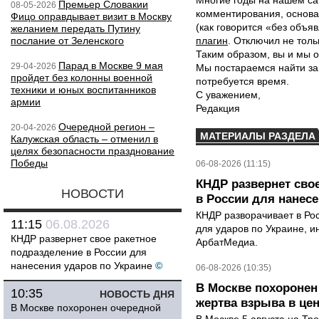
Многие годы на нашем са
Премьер Словакии
08-05-2026
комментирования, основа
Фицо оправдывает визит в Москву
(как говорится «без объ
желанием передать Путину
послание от Зеленского
плагин
. Отключил не толь
Таким образом, вы и мы о
Парад в Москве 9 мая
29-04-2026
Мы постараемся найти за
пройдет без колонны военной
потребуется время.
техники и юных воспитанников
С уважением,
армии
Редакция
Очередной регион –
20-04-2026
МАТЕРИАЛЫ РАЗДЕЛА
Калужская область – отменил в
целях безопасности празднование
Победы
06-08-2026 (11:15)
КНДР развернет сво
НОВОСТИ
в России для нанесе
КНДР разворачивает в Ро
11:15
06.08.2026
для ударов по Украине, 
КНДР развернет свое ракетное
АрбатМедиа.
подразделение в России для
нанесения ударов по Украине
©
06-08-2026 (10:35)
В Москве похоронен
10:35
НОВОСТЬ ДНЯ
жертва взрыва в це
В Москве похоронен очередной