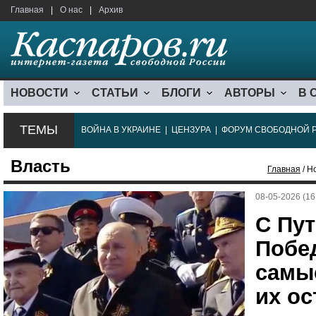
Главная
|
О нас
|
Архив
НОВОСТИ
СТАТЬИ
БЛОГИ
АВТОРЫ
В 
ТЕМЫ
ВОЙНА В УКРАИНЕ
|
ЦЕНЗУРА
|
ФОРУМ СВОБОДНОЙ 
Власть
Главная
/ Н
08-05-2026 (16
С Пу
Побе
самы
их ос