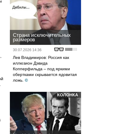
и
Страна исключительных
размеров
30.07.2026 14:36
,
Лев Владимиров: Россия как
иллюзион Дэвида
Копперфильда – под яркими
обертками скрывается ядовитая
ой
ложь.
©
.
КОЛОНКА
,
й