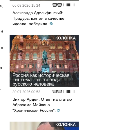
х,
06.08.2026 15:24
Александр Адельфинский:
Придурь, взятая в качестве
идеала, победила.
©
ии
КОЛОНКА
то
о
Россия как историческая
система – и свобода
русского человека
,
30.07.2026 00:53
Виктор Арден: Ответ на статью
Абрахама Майвина
"Хроническая Россия".
©
КОЛОНКА