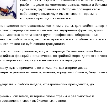
смотрятся со стороны сплоченными и монолитными,
разбит на деле на множество разных, малых и больши
субъектов, групп влияния. Которые проводят свою
собственную политику и имеют свои интересы, с
которыми приходится считаться.
 не является полновластным хозяином страны, делящейся на парт
в свою очередь состоят из множества внутренних фракций, групп
аний, местных политических групп, профсоюзов, общественных
листов, публицистов, инфлюэнсеров – и все это субъектно, и все э
ьного, такого же субъектного гражданина.
солютистские правители, вроде товарища Си или товарища Кима
ртийных фракций и ограничены, по крайней мере, достаточно четк
которое не отвергнуть и не изменить в один день.
арху нужно принимать во внимание, как интриги двора,
нтересы различных кланов, племен, городских общин и, безусловно
сударства и любого лидера, от европейских президентов, до
ржками, системой, историей своей страны и реальностью и
и составлении своих амбициозных планов.