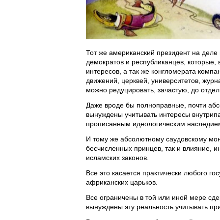
Тот же американский президент на деле
демократов и республиканцев, которые, 
интересов, а так же конгломерата комп
движений, церквей, университетов, журна
можно редуцировать, зачастую, до отдел
Даже вроде бы полноправные, почти аб
вынуждены учитывать интересы внутрипа
прописанным идеологическим наследием, 
И тому же абсолютному саудовскому мон
бесчисленных принцев, так и влияние, и
исламских законов.
Все это касается практически любого го
африканских царьков.
Все ограничены в той или иной мере сде
вынуждены эту реальность учитывать пр