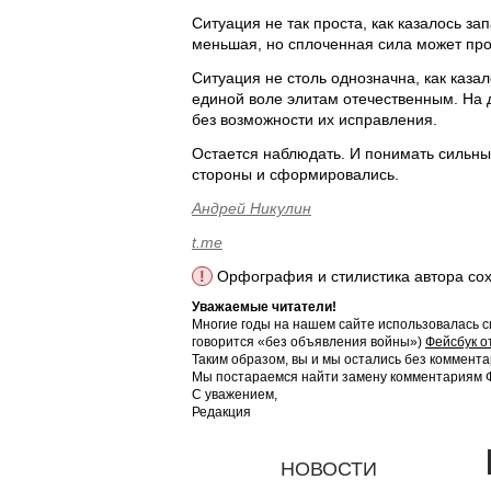
Ситуация не так проста, как казалось з
меньшая, но сплоченная сила может про
Ситуация не столь однозначна, как каз
единой воле элитам отечественным. На 
без возможности их исправления.
Остается наблюдать. И понимать сильны
стороны и сформировались.
Андрей Никулин
t.me
!
Орфография и стилистика автора со
Уважаемые читатели!
Многие годы на нашем сайте использовалась с
говорится «без объявления войны»)
Фейсбук о
Таким образом, вы и мы остались без коммента
Мы постараемся найти замену комментариям Фе
С уважением,
Редакция
НОВОСТИ