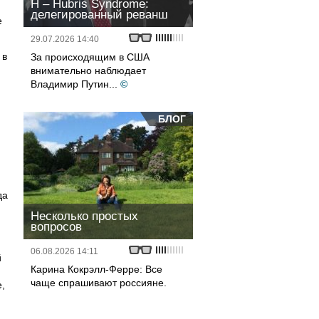
H – Hubris Syndrome:
делегированный реванш
е
29.07.2026 14:40
 в
За происходящим в США
внимательно наблюдает
Владимир Путин...
©
БЛОГ
да
Несколько простых
вопросов
06.08.2026 14:11
й
Карина Кокрэлл-Ферре: Все
чаще спрашивают россияне.
е,