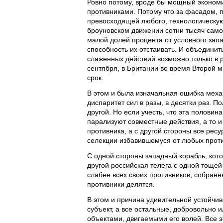
Ровно потому, вроде бы мощный экономи
противниками. Потому что за фасадом, 
превосходящей любого, технологическую
броуновском движении сотни тысяч само
малой долей процента от условного запа
способность их отстаивать. И объединит
слаженных действий возможно только в р
сентября, в Британии во время Второй 
срок.
В этом и была изначальная ошибка меха
диспаритет сил в разы, в десятки раз. 
другой. Но если учесть, что эта половин
парализуют совместные действия, а то и
противника, а с другой стороны все рес
селекции избавившемуся от любых проти
С одной стороны западный корабль, кото
другой российская телега с одной тоще
слабее всех своих противников, собранн
противники делятся.
В этом и причина удивительной устойчив
субъект, а все остальные, добровольно и
объектами, двигаемыми его волей. Все 