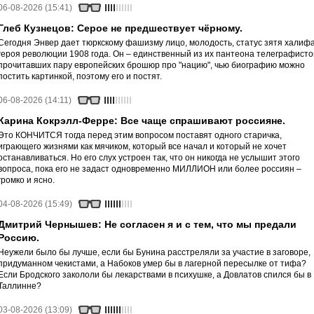
06-08-2026 (15:41)
Глеб Кузнецов: Серое не предшествует чёрному.
Сегодня Энвер дает тюркскому фашизму лицо, молодость, статус зятя халифа
героя революции 1908 года. Он – единственный из их пантеона телеграфисто
прочитавших пару европейских брошюр про "нацию", чью биографию можно
постить картинкой, поэтому его и постят.
06-08-2026 (14:11)
Карина Кокрэлл-Ферре: Все чаще спрашивают россияне.
Это КОНЧИТСЯ тогда перед этим вопросом поставят одного старичка,
играющего жизнями как мячиком, который все начал и который не хочет
останавливаться. Но его слух устроен так, что он никогда не услышит этого
вопроса, пока его не задаст одновременно МИЛЛИОН или более россиян –
громко и ясно.
04-08-2026 (15:49)
Дмитрий Чернышев: Не согласен я и с тем, что мы предали
Россию.
Неужели было бы лучше, если бы Бунина расстреляли за участие в заговоре,
придуманном чекистами, а Набоков умер бы в лагерной пересылке от тифа?
Если Бродского закололи бы лекарствами в психушке, а Довлатов спился бы в
Таллинне?
03-08-2026 (13:09)