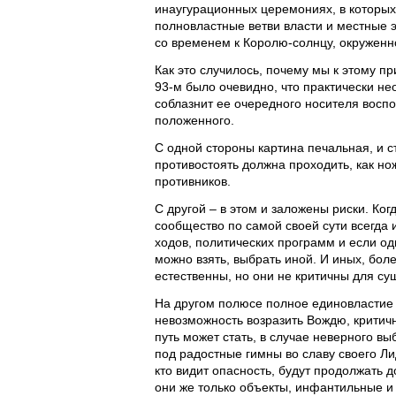
инаугурационных церемониях, в которых
полновластные ветви власти и местные э
со временем к Королю-солнцу, окруженн
Как это случилось, почему мы к этому п
93-м было очевидно, что практически не
соблазнит ее очередного носителя воспо
положенного.
С одной стороны картина печальная, и 
противостоять должна проходить, как но
противников.
С другой – в этом и заложены риски. К
сообщество по самой своей сути всегда 
ходов, политических программ и если од
можно взять, выбрать иной. И иных, бо
естественны, но они не критичны для су
На другом полюсе полное единовластие 
невозможность возразить Вождю, критич
путь может стать, в случае неверного в
под радостные гимны во славу своего Лид
кто видит опасность, будут продолжать до
они же только объекты, инфантильные и