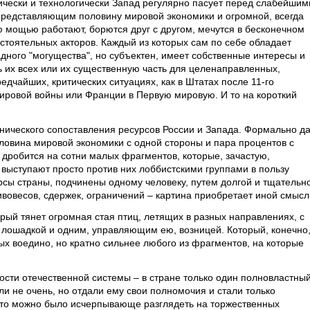
чески и технологически Запад регулярно пасует перед слабейшим
представляющим половину мировой экономики и огромной, всегда
 мощью работают, борются друг с другом, мечутся в бесконечном
стоятельных акторов. Каждый из которых сам по себе обладает
дного "могущества", но субъектен, имеет собственные интересы и
ь их всех или их существенную часть для целенаправленных,
едчайших, критических ситуациях, как в Штатах после 11-го
мировой войны или Франции в Первую мировую. И то на короткий
нического сопоставления ресурсов России и Запада. Формально да
Половина мировой экономики с одной стороны и пара процентов с
а дробится на сотни малых фрагментов, которые, зачастую,
 выступают просто против них лоббистскими группами в пользу
урсы страны, подчинены одному человеку, путем долгой и тщательн
вовесов, сдержек, ограничений – картина приобретает иной смысл
рый тянет огромная стая птиц, летящих в разных направлениях, с
й лошадкой и одним, управляющим ею, возницей. Который, конечно
ых воедино, но кратно сильнее любого из фрагментов, на которые
ости отечественной системы – в стране только один полновластны
ли не очень, но отдали ему свои полномочия и стали только
это можно было исчерпывающе разглядеть на торжественных