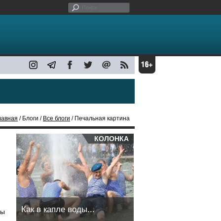
лавная
/ Блоги /
Все блоги
/ Печальная картина
КОЛОНКА
Как в капле воды...
бы