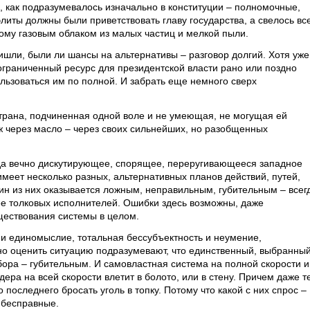
, как подразумевалось изначально в конституции – полномочные,
литы должны были приветствовать главу государства, а свелось вс
ому газовым облаком из малых частиц и мелкой пыли.
ришли, были ли шансы на альтернативы – разговор долгий. Хотя уже
ограниченный ресурс для президентской власти рано или поздно
льзоваться им по полной. И забрать еще немного сверх
страна, подчиненная одной воле и не умеющая, не могущая ей
ж через масло – через своих сильнейших, но разобщенных
огда вечно дискутирующее, спорящее, переругивающееся западное
имеет несколько разных, альтернативных планов действий, путей,
ин из них оказывается ложным, неправильным, губительным – всег
лее толковых исполнителей. Ошибки здесь возможны, даже
ществования системы в целом.
и единомыслие, тотальная бессубъектность и неумение,
но оценить ситуацию подразумевают, что единственный, выбранны
ыбора – губительным. И самовластная система на полной скорости и
ера на всей скорости влетит в болото, или в стену. Причем даже т
 последнего бросать уголь в топку. Потому что какой с них спрос –
 бесправные.