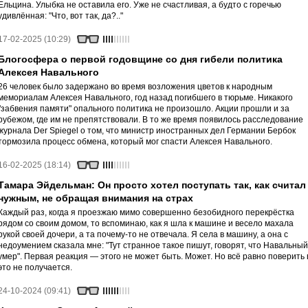
Ельцина. Улыбка не оставила его. Уже не счастливая, а будто с горечью
удивлённая: "Что, вот так, да?.."
17-02-2025 (10:29)
Блогосфера о первой годовщине со дня гибели политика
Алексея Навального
26 человек было задержано во время возложения цветов к народным
мемориалам Алексея Навального, год назад погибшего в тюрьме. Никакого
"забвения памяти" опального политика не произошло. Акции прошли и за
рубежом, где им не препятствовали. В то же время появилось расследование
журнала Der Spiegel о том, что министр иностранных дел Германии Бербок
тормозила процесс обмена, который мог спасти Алексея Навального.
16-02-2025 (18:14)
Тамара Эйдельман: Он просто хотел поступать так, как считал
нужным, не обращая внимания на страх
Каждый раз, когда я проезжаю мимо совершенно безобидного перекрёстка
рядом со своим домом, то вспоминаю, как я шла к машине и весело махала
рукой своей дочери, а та почему-то не отвечала. Я села в машину, а она с
недоумением сказала мне: "Тут странное такое пишут, говорят, что Навальный
умер". Первая реакция — этого не может быть. Может. Но всё равно поверить 
это не получается.
24-10-2024 (09:41)