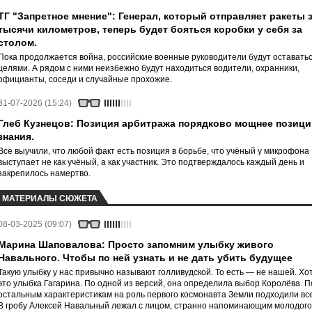
ТГ "Запретное мнение": Генерал, который отправляет ракеты 
тысячи километров, теперь будет бояться коробки у себя за
столом.
Пока продолжается война, российские военные руководители будут оставать
целями. А рядом с ними неизбежно будут находиться водители, охранники,
официанты, соседи и случайные прохожие.
31-07-2026 (15:24)
Глеб Кузнецов: Позиция арбитража порядково мощнее позици
знания.
Все выучили, что любой факт есть позиция в борьбе, что учёный у микрофона
выступает не как учёный, а как участник. Это подтверждалось каждый день и
закрепилось намертво.
МАТЕРИАЛЫ СЮЖЕТА
08-03-2025 (09:07)
Марина Шаповалова: Просто запомним улыбку живого
Навального. Чтобы по ней узнать и не дать убить будущее
Такую улыбку у нас привычно называют голливудской. То есть — не нашей. Хо
это улыбка Гагарина. По одной из версий, она определила выбор Королёва. П
остальным характеристикам на роль первого космонавта Земли подходили все.
В гробу Алексей Навальный лежал с лицом, странно напоминающим молодого