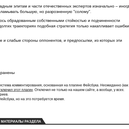
ападным элитам и части отечественных экспертов изначально – иног
ламывать большую, но разрозненную "солому".
алось обрадованным собственными стойкостью и подчиненности
долгих траекториях подобная стратегия только накапливает ошибки
е и слабые стороны оппонентов, и предпосылки, из которых эти
хранены
истема комментирования, основанная на плагине Фейсбука. Неожиданно (как
тключил этот плагин
. Отключил не только на нашем сайте, а вообще, у всех.
риев.
йсбука, но на это потребуется время.
МАТЕРИАЛЫ РАЗДЕЛА