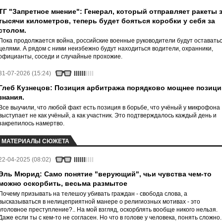
ТГ "Запретное мнение": Генерал, который отправляет ракеты 
тысячи километров, теперь будет бояться коробки у себя за
столом.
Пока продолжается война, российские военные руководители будут оставать
целями. А рядом с ними неизбежно будут находиться водители, охранники,
официанты, соседи и случайные прохожие.
31-07-2026 (15:24)
Глеб Кузнецов: Позиция арбитража порядково мощнее позици
знания.
Все выучили, что любой факт есть позиция в борьбе, что учёный у микрофона
выступает не как учёный, а как участник. Это подтверждалось каждый день и
закрепилось намертво.
МАТЕРИАЛЫ СЮЖЕТА
22-04-2025 (08:02)
Эль Мюрид: Само понятие "верующий", чьи чувства чем-то
можно оскорбить, весьма размытое
Почему призывать на телешоу убивать граждан - свобода слова, а
высказываться в нелицеприятной манере о религиозных мотивах - это
уголовное преступление?.. На мой взгляд, оскорблять вообще никого нельзя.
Даже если ты с кем-то не согласен. Но что в голове у человека, понять сложно.