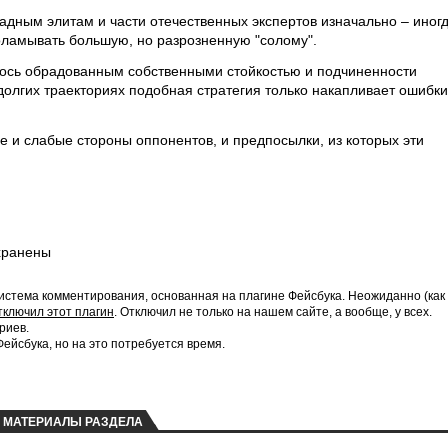
ападным элитам и части отечественных экспертов изначально – иног
ламывать большую, но разрозненную "солому".
алось обрадованным собственными стойкостью и подчиненности
долгих траекториях подобная стратегия только накапливает ошибки
е и слабые стороны оппонентов, и предпосылки, из которых эти
хранены
истема комментирования, основанная на плагине Фейсбука. Неожиданно (как
тключил этот плагин
. Отключил не только на нашем сайте, а вообще, у всех.
риев.
йсбука, но на это потребуется время.
МАТЕРИАЛЫ РАЗДЕЛА