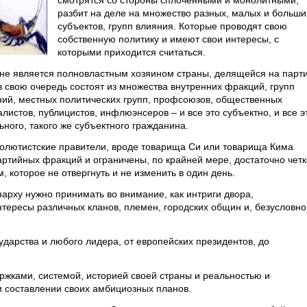
смотрятся со стороны сплоченными и монолитными,
разбит на деле на множество разных, малых и больши
субъектов, групп влияния. Которые проводят свою
собственную политику и имеют свои интересы, с
которыми приходится считаться.
 не является полновластным хозяином страны, делящейся на парт
в свою очередь состоят из множества внутренних фракций, групп
аний, местных политических групп, профсоюзов, общественных
листов, публицистов, инфлюэнсеров – и все это субъектно, и все э
ьного, такого же субъектного гражданина.
солютистские правители, вроде товарища Си или товарища Кима
ртийных фракций и ограничены, по крайней мере, достаточно четк
которое не отвергнуть и не изменить в один день.
арху нужно принимать во внимание, как интриги двора,
нтересы различных кланов, племен, городских общин и, безусловно
сударства и любого лидера, от европейских президентов, до
ржками, системой, историей своей страны и реальностью и
и составлении своих амбициозных планов.