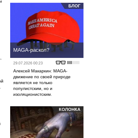
и
БЛОГ
MAGA-раскол?
,
29.07.2026 00:23
Алексей Макаркин: MAGA-
движение по своей природе
ой
является не только
.
популистским, но и
изоляционистским.
,
КОЛОНКА
й