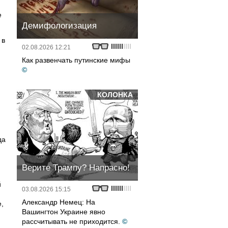
е
Демифологизация
 в
02.08.2026 12:21
Как развенчать путинские мифы
©
КОЛОНКА
да
Верите Трампу? Напрасно!
й
03.08.2026 15:15
Александр Немец: На
е,
Вашингтон Украине явно
рассчитывать не приходится.
©