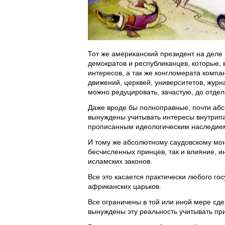
Тот же американский президент на деле
демократов и республиканцев, которые, 
интересов, а так же конгломерата комп
движений, церквей, университетов, журна
можно редуцировать, зачастую, до отдел
Даже вроде бы полноправные, почти аб
вынуждены учитывать интересы внутрипа
прописанным идеологическим наследием, 
И тому же абсолютному саудовскому мон
бесчисленных принцев, так и влияние, и
исламских законов.
Все это касается практически любого го
африканских царьков.
Все ограничены в той или иной мере сде
вынуждены эту реальность учитывать пр