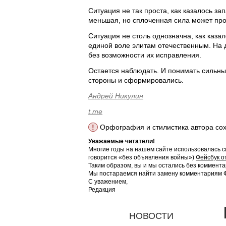
Ситуация не так проста, как казалось з
меньшая, но сплоченная сила может про
Ситуация не столь однозначна, как каз
единой воле элитам отечественным. На 
без возможности их исправления.
Остается наблюдать. И понимать сильны
стороны и сформировались.
Андрей Никулин
t.me
!
Орфография и стилистика автора со
Уважаемые читатели!
Многие годы на нашем сайте использовалась с
говорится «без объявления войны»)
Фейсбук о
Таким образом, вы и мы остались без коммента
Мы постараемся найти замену комментариям Фе
С уважением,
Редакция
НОВОСТИ