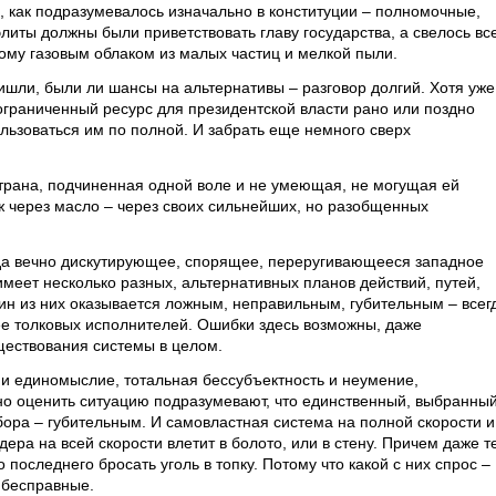
, как подразумевалось изначально в конституции – полномочные,
литы должны были приветствовать главу государства, а свелось вс
ому газовым облаком из малых частиц и мелкой пыли.
ришли, были ли шансы на альтернативы – разговор долгий. Хотя уже
ограниченный ресурс для президентской власти рано или поздно
льзоваться им по полной. И забрать еще немного сверх
страна, подчиненная одной воле и не умеющая, не могущая ей
ж через масло – через своих сильнейших, но разобщенных
огда вечно дискутирующее, спорящее, переругивающееся западное
имеет несколько разных, альтернативных планов действий, путей,
ин из них оказывается ложным, неправильным, губительным – всег
лее толковых исполнителей. Ошибки здесь возможны, даже
ществования системы в целом.
и единомыслие, тотальная бессубъектность и неумение,
но оценить ситуацию подразумевают, что единственный, выбранны
ыбора – губительным. И самовластная система на полной скорости и
ера на всей скорости влетит в болото, или в стену. Причем даже т
 последнего бросать уголь в топку. Потому что какой с них спрос –
 бесправные.