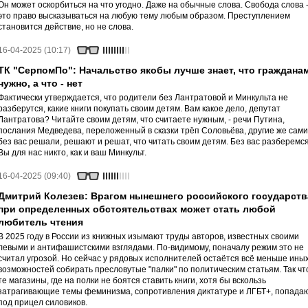
Он может оскорбиться на что угодно. Даже на обычные слова. Свобода слова 
это право высказываться на любую тему любым образом. Преступлением
становится действие, но не слова.
16-04-2025 (10:17)
ТК "СерпомПо": Начальство якобы лучше знает, что граждана
нужно, а что - нет
Фактически утверждается, что родители без Лантратовой и Минкульта не
разберутся, какие книги покупать своим детям. Вам какое дело, депутат
Лантратова? Читайте своим детям, что считаете нужным, - речи Путина,
послания Медведева, переложенный в сказки трёп Соловьёва, другие же сами
без вас решали, решают и решат, что читать своим детям. Без вас разберемся
Вы для нас никто, как и ваш Минкульт.
16-04-2025 (09:40)
Дмитрий Колезев: Врагом нынешнего российского государств
при определенных обстоятельствах может стать любой
любитель чтения
В 2025 году в России из книжных изымают труды авторов, известных своими
левыми и антифашистскими взглядами. По-видимому, поначалу режим это не
считал угрозой. Но сейчас у рядовых исполнителей остаётся всё меньше ины
возможностей собирать пресловутые "палки" по политическим статьям. Так чт
те магазины, где на полки не боятся ставить книги, хотя бы вскользь
затрагивающие темы феминизма, сопротивления диктатуре и ЛГБТ+, попада
под прицел силовиков.