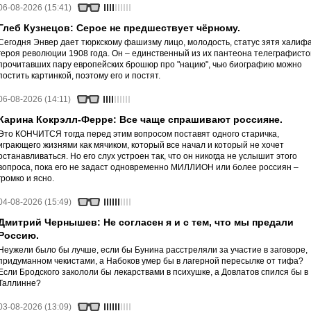
06-08-2026 (15:41)
Глеб Кузнецов: Серое не предшествует чёрному.
Сегодня Энвер дает тюркскому фашизму лицо, молодость, статус зятя халифа
героя революции 1908 года. Он – единственный из их пантеона телеграфисто
прочитавших пару европейских брошюр про "нацию", чью биографию можно
постить картинкой, поэтому его и постят.
06-08-2026 (14:11)
Карина Кокрэлл-Ферре: Все чаще спрашивают россияне.
Это КОНЧИТСЯ тогда перед этим вопросом поставят одного старичка,
играющего жизнями как мячиком, который все начал и который не хочет
останавливаться. Но его слух устроен так, что он никогда не услышит этого
вопроса, пока его не задаст одновременно МИЛЛИОН или более россиян –
громко и ясно.
04-08-2026 (15:49)
Дмитрий Чернышев: Не согласен я и с тем, что мы предали
Россию.
Неужели было бы лучше, если бы Бунина расстреляли за участие в заговоре,
придуманном чекистами, а Набоков умер бы в лагерной пересылке от тифа?
Если Бродского закололи бы лекарствами в психушке, а Довлатов спился бы в
Таллинне?
03-08-2026 (13:09)