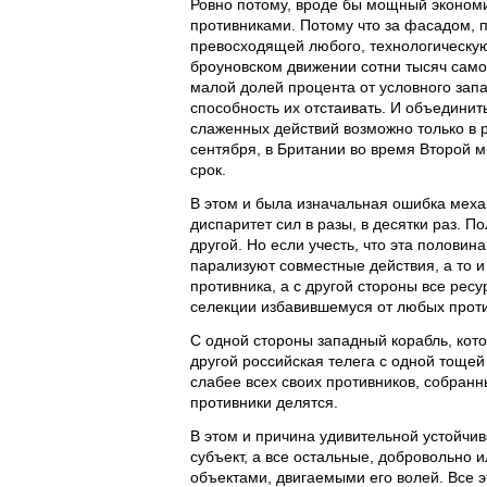
Ровно потому, вроде бы мощный экономи
противниками. Потому что за фасадом, 
превосходящей любого, технологическую
броуновском движении сотни тысяч само
малой долей процента от условного запа
способность их отстаивать. И объединит
слаженных действий возможно только в р
сентября, в Британии во время Второй 
срок.
В этом и была изначальная ошибка меха
диспаритет сил в разы, в десятки раз. 
другой. Но если учесть, что эта половин
парализуют совместные действия, а то и
противника, а с другой стороны все рес
селекции избавившемуся от любых проти
С одной стороны западный корабль, кото
другой российская телега с одной тоще
слабее всех своих противников, собранн
противники делятся.
В этом и причина удивительной устойчив
субъект, а все остальные, добровольно и
объектами, двигаемыми его волей. Все 