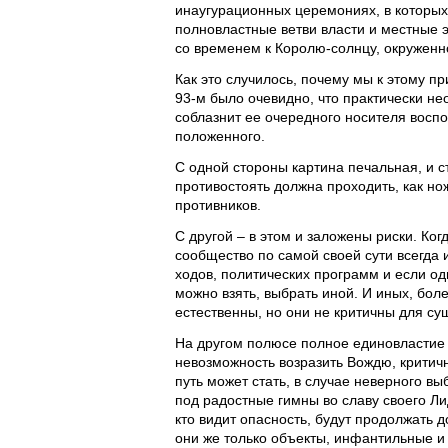
инаугурационных церемониях, в которых
полновластные ветви власти и местные э
со временем к Королю-солнцу, окруженн
Как это случилось, почему мы к этому п
93-м было очевидно, что практически не
соблазнит ее очередного носителя воспо
положенного.
С одной стороны картина печальная, и 
противостоять должна проходить, как но
противников.
С другой – в этом и заложены риски. К
сообщество по самой своей сути всегда 
ходов, политических программ и если од
можно взять, выбрать иной. И иных, бо
естественны, но они не критичны для су
На другом полюсе полное единовластие 
невозможность возразить Вождю, критич
путь может стать, в случае неверного в
под радостные гимны во славу своего Лид
кто видит опасность, будут продолжать до
они же только объекты, инфантильные и