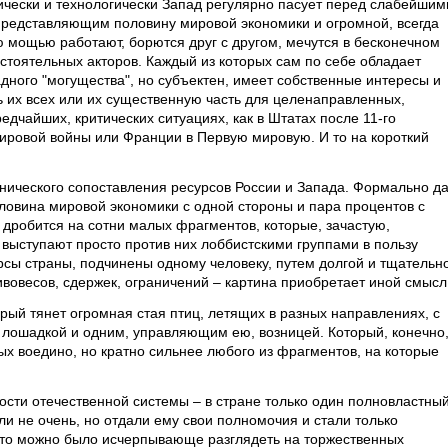
чески и технологически Запад регулярно пасует перед слабейшим
представляющим половину мировой экономики и огромной, всегда
 мощью работают, борются друг с другом, мечутся в бесконечном
стоятельных акторов. Каждый из которых сам по себе обладает
дного "могущества", но субъектен, имеет собственные интересы и
ь их всех или их существенную часть для целенаправленных,
едчайших, критических ситуациях, как в Штатах после 11-го
мировой войны или Франции в Первую мировую. И то на короткий
нического сопоставления ресурсов России и Запада. Формально да
Половина мировой экономики с одной стороны и пара процентов с
а дробится на сотни малых фрагментов, которые, зачастую,
 выступают просто против них лоббистскими группами в пользу
урсы страны, подчинены одному человеку, путем долгой и тщательн
вовесов, сдержек, ограничений – картина приобретает иной смысл
рый тянет огромная стая птиц, летящих в разных направлениях, с
й лошадкой и одним, управляющим ею, возницей. Который, конечно
ых воедино, но кратно сильнее любого из фрагментов, на которые
ости отечественной системы – в стране только один полновластны
ли не очень, но отдали ему свои полномочия и стали только
это можно было исчерпывающе разглядеть на торжественных