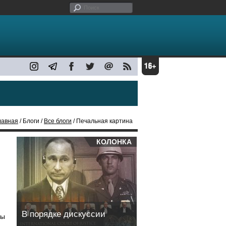
лавная
/ Блоги /
Все блоги
/ Печальная картина
КОЛОНКА
В порядке дискуссии
бы