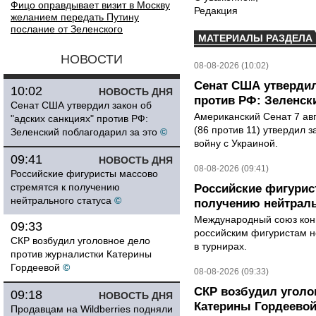
Фицо оправдывает визит в Москву
Редакция
желанием передать Путину
послание от Зеленского
МАТЕРИАЛЫ РАЗДЕЛА
НОВОСТИ
08-08-2026 (10:02)
Сенат США утвердил
10:02
НОВОСТЬ ДНЯ
против РФ: Зеленск
Сенат США утвердил закон об
Американский Сенат 7 ав
"адских санкциях" против РФ:
(86 против 11) утвердил з
Зеленский поблагодарил за это
©
войну с Украиной.
09:41
НОВОСТЬ ДНЯ
08-08-2026 (09:41)
Российские фигуристы массово
стремятся к получению
Российские фигурис
нейтрального статуса
©
получению нейтраль
Международный союз конь
09:33
российским фигуристам н
СКР возбудил уголовное дело
в турнирах.
против журналистки Катерины
Гордеевой
©
08-08-2026 (09:33)
СКР возбудил уголо
09:18
НОВОСТЬ ДНЯ
Катерины Гордеево
Продавцам на Wildberries подняли