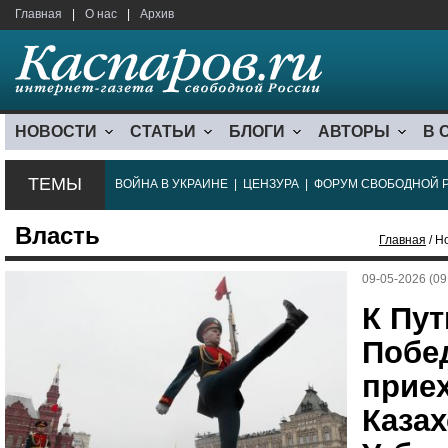
Главная
|
О нас
|
Архив
НОВОСТИ
СТАТЬИ
БЛОГИ
АВТОРЫ
В 
ТЕМЫ
ВОЙНА В УКРАИНЕ
|
ЦЕНЗУРА
|
ФОРУМ СВОБОДНОЙ 
Власть
Главная
/ Н
09-05-2026 (09
К Пут
Побе
прие
Казах