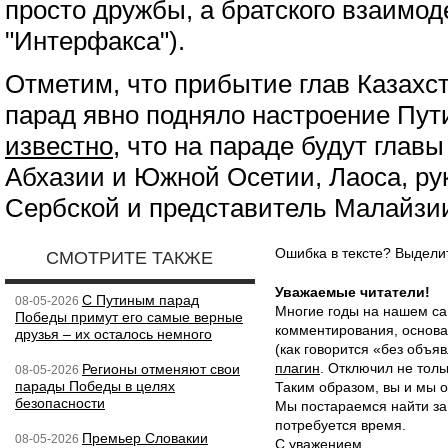
просто дружбы, а братского взаимод
"Интерфакса").
Отметим, что прибытие глав Казахст
парад явно подняло настроение Пути
известно
, что на параде будут глав
Абхазии и Южной Осетии, Лаоса, ру
Сербской и представитель Малайзи
Ошибка в тексте? Выдел
СМОТРИТЕ ТАКЖЕ
Уважаемые читатели!
С Путиным парад
08-05-2026
Многие годы на нашем са
Победы примут его самые верные
комментирования, основа
друзья – их осталось немного
(как говорится «без объ
плагин
. Отключил не толь
Регионы отменяют свои
08-05-2026
парады Победы в целях
Таким образом, вы и мы о
безопасности
Мы постараемся найти за
потребуется время.
Премьер Словакии
08-05-2026
С уважением,