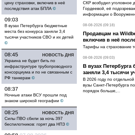
цену страховки, включив в неё
СКР возбудил уголовное 
последствия атак БПЛА
©
Гордеевой, её подозрева
информации о Вооруженн
09:03
08-08-2026 (09:18)
В вузах Петербурга бюджетные
места без конкурса заняли 3,4
Продавцам на Wildbe
тысячи участников СВО и их детей
включив в неё посл
©
Тарифы на страхование то
08:45
НОВОСТЬ ДНЯ
08-08-2026 (09:03)
Украина не будет бить по
В вузах Петербурга
инфраструктуре трубопроводного
консорциума и по не связанным с
заняли 3,4 тысячи у
РФ танкерам
©
В 2026 году по отдельной
вузы Санкт-Петербурга по
08:37
порядок больше,...
Ночные атаки ВСУ прошли под
знаком широкой географии
©
08:25
НОВОСТЬ ДНЯ
Силы ПВО сбили за ночь 397
беспилотников: горят два НПЗ
©