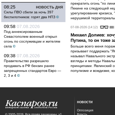
прекратить огонь "по лини
08:25
НОВОСТЬ ДНЯ
Пекине на следующей нед
Силы ПВО сбили за ночь 397
урегулирование кризиса, 
беспилотников: горят два НПЗ
©
нерушимой территориальн
09:58
07.08.2026
07-08-2026 (14:12)
Под аннексированным
Михаил Долиев: хочу
Севастополем военный открыл
Путина, то он тоже з
огонь по сослуживцам и жителям
села
©
Больше всего меня поража
призывает поддержать "Яб
09:38
07.08.2026
называл Навального экст
Правительство разрешило
взгляды и методы Наваль
продавать в РФ бензин ранее
принципами. Явлинский о
запрещенных стандартов Евро —
популизме и вождизме, ко
2, 3 и 4
©
НОВОСТИ
Оппозиция
© 2005-2026. Все права защищены. v1
Власть