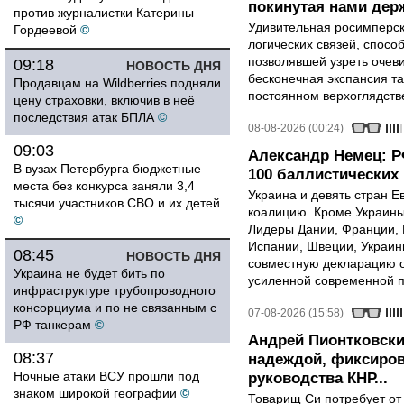
покинутая нами держ
против журналистки Катерины
Удивительная росимперск
Гордеевой
©
логических связей, спосо
позволявшей узреть очев
09:18
НОВОСТЬ ДНЯ
бесконечная экспансия т
Продавцам на Wildberries подняли
постоянном верхоглядств
цену страховки, включив в неё
последствия атак БПЛА
©
08-08-2026 (00:24)
09:03
Александр Немец: Р
В вузах Петербурга бюджетные
100 баллистических 
места без конкурса заняли 3,4
Украина и девять стран 
тысячи участников СВО и их детей
коалицию. Кроме Украины,
©
Лидеры Дании, Франции, 
Испании, Швеции, Украин
08:45
НОВОСТЬ ДНЯ
совместную декларацию о
Украина не будет бить по
усиленной современной п
инфраструктуре трубопроводного
консорциума и по не связанным с
07-08-2026 (15:58)
РФ танкерам
©
Андрей Пионтковски
08:37
надеждой, фиксиров
Ночные атаки ВСУ прошли под
руководства КНР...
знаком широкой географии
©
Товарищ Си потребует от