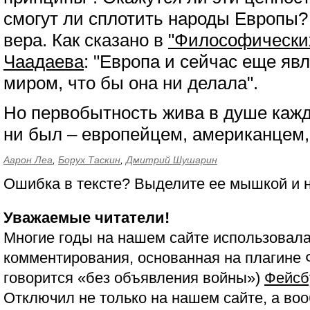
смогут ли сплотить народы Европы? 
вера. Как сказано в
"Философически
Чаадаева
: "Европа и сейчас еще яв
миром, что бы она ни делала".
Но первобытность жива в душе кажд
ни был – европейцем, американцем,
Аарон Леа
,
Борух Таскин
,
Дмитрий Шушарин
Ошибка в тексте? Выделите ее мышкой и
Уважаемые читатели!
Многие годы на нашем сайте использовала
комментирования, основанная на плагине 
говорится «без объявления войны»)
Фейсб
Отключил не только на нашем сайте, а воо