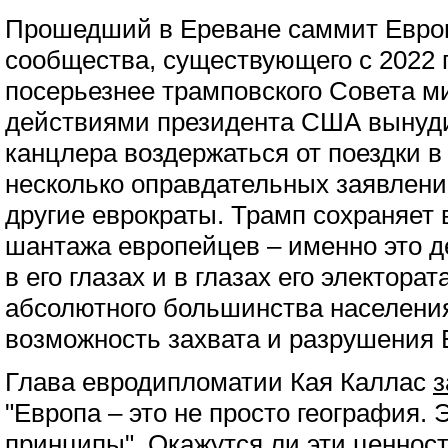
Прошедший в Ереване саммит Европ
сообщества, существующего с 2022 г
посерьезнее трамповского Совета ми
действиями президента США вынуди
канцлера воздержаться от поездки 
несколько оправдательных заявлени
другие еврократы. Трамп сохраняет
шантажа европейцев – именно это д
в его глазах и в глазах его электорат
абсолютного большинства населения
возможность захвата и разрушения 
Глава евродипломатии Кая Каллас
з
"Европа – это не просто география. 
принципы". Окажутся ли эти ценнос