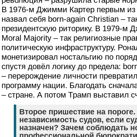
революция – разрушила старые нор
В 1976-м Джимми Картер первым из
назвал себя born-again Christian – т
президентскую риторику. В 1979-м 
Moral Majority – так религиозные пр
политическую инфраструктуру. Рона
монетизировал ностальгию по порядк
спустя довёл логику до предела: born
– перерождение личности превратил
программу нации. Благодать сначал
– стране. А потом Трамп выставил сч
Второе пришествие на пороге
независимость судов, если су
назначен? Зачем соблюдать 
профессиональной бюрократи