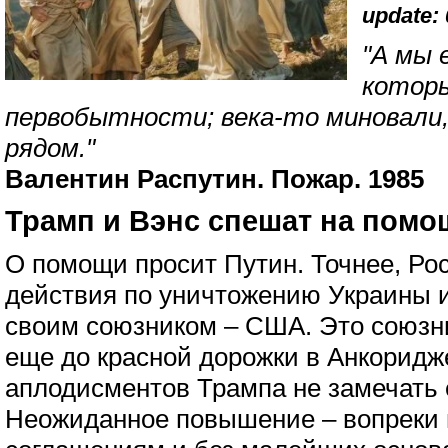
update: 
"А мы 
котор
первобытности; века-то миновали, 
рядом."
Валентин Распутин. Пожар. 1985
Трамп и Вэнс спешат на помо
О помощи просит Путин. Точнее, Ро
действия по уничтожению Украины 
своим союзником – США. Это союзн
еще до красной дорожки в Анкоридже
аплодисментов Трампа не замечать 
Неожиданное повышение – вопреки