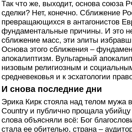
Так что же, выходит, основа союза 
сделки? Нет, конечно. Сближение Ро
превращающихся в антагонистов Ев
фундаментальные причины. И это не
сближение масс, эти элиты избрав
Основа этого сближения – фундаме
апокалиптизм. Вульгарный апокали
низовым религиозным и социальны
средневековья и к эсхатологии прав
И снова последние дни
Эрика Кирк стояла над телом мужа в
Country и публично прощала убийцу
слова объясняли всё: Бог благослов
стала ее обителью, страна – аудито