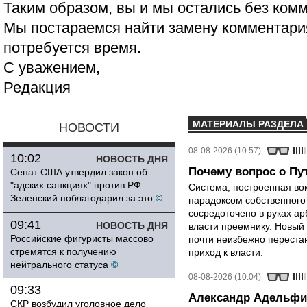
Таким образом, вы и мы остались без ком
Мы постараемся найти замену комментария
потребуется время.
С уважением,
Редакция
МАТЕРИАЛЫ РАЗДЕЛА
НОВОСТИ
08-08-2026 (10:57)
10:02
НОВОСТЬ ДНЯ
Почему вопрос о Пут
Сенат США утвердил закон об
"адских санкциях" против РФ:
Система, построенная вок
Зеленский поблагодарил за это
©
парадоксом собственного
сосредоточено в руках ар
09:41
НОВОСТЬ ДНЯ
власти преемнику. Новый 
Российские фигуристы массово
почти неизбежно перестан
стремятся к получению
приход к власти.
нейтрального статуса
©
08-08-2026 (10:04)
09:33
Александр Адельфи
СКР возбудил уголовное дело