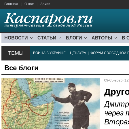
Главная
|
О нас
|
Архив
НОВОСТИ
СТАТЬИ
БЛОГИ
АВТОРЫ
В 
ТЕМЫ
ВОЙНА В УКРАИНЕ
|
ЦЕНЗУРА
|
ФОРУМ СВОБОДНОЙ 
Все блоги
09-05-2026 (12
Друго
Дмитр
через 
Вторая