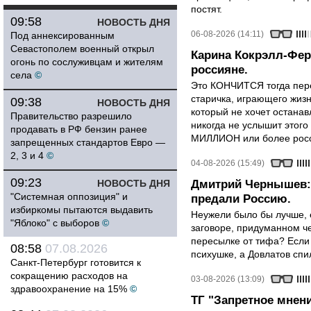
постят.
09:58
НОВОСТЬ ДНЯ
06-08-2026 (14:11)
Под аннексированным
Севастополем военный открыл
Карина Кокрэлл-Фер
огонь по сослуживцам и жителям
россияне.
села
©
Это КОНЧИТСЯ тогда пере
старичка, играющего жизн
09:38
НОВОСТЬ ДНЯ
который не хочет останавл
Правительство разрешило
никогда не услышит этого
продавать в РФ бензин ранее
МИЛЛИОН или более росси
запрещенных стандартов Евро —
2, 3 и 4
©
04-08-2026 (15:49)
09:23
НОВОСТЬ ДНЯ
Дмитрий Чернышев: 
"Системная оппозиция" и
предали Россию.
избиркомы пытаются выдавить
Неужели было бы лучше, 
"Яблоко" с выборов
©
заговоре, придуманном че
пересылке от тифа? Если
08:58
07.08.2026
психушке, а Довлатов спи
Санкт-Петербург готовится к
сокращению расходов на
03-08-2026 (13:09)
здравоохранение на 15%
©
ТГ "Запретное мнени