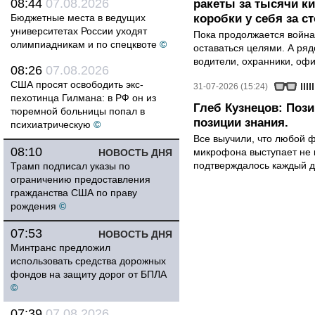
08:44
07.08.2026
ракеты за тысячи ки
Бюджетные места в ведущих
коробки у себя за с
университетах России уходят
Пока продолжается война
олимпиадникам и по спецквоте
©
оставаться целями. А ряд
водители, охранники, оф
08:26
07.08.2026
США просят освободить экс-
31-07-2026 (15:24)
пехотинца Гилмана: в РФ он из
Глеб Кузнецов: Поз
тюремной больницы попал в
позиции знания.
психиатрическую
©
Все выучили, что любой ф
08:10
микрофона выступает не к
НОВОСТЬ ДНЯ
подтверждалось каждый д
Трамп подписал указы по
ограничению предоставления
гражданства США по праву
рождения
©
07:53
НОВОСТЬ ДНЯ
Минтранс предложил
использовать средства дорожных
фондов на защиту дорог от БПЛА
©
07:39
07.08.2026