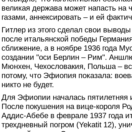
великая держава может напасть на ч
газами, аннексировать – и ей факти
Гитлер из этого сделал свои выводы
после итальянской победы Германия
сближение, а в ноябре 1936 года Му
создании "оси Берлин – Рим". Аншлю
Мюнхен, Чехословакия, Польша – вс
потому, что Эфиопия показала: воев
никто не будет.
Для Эфиопии началась пятилетняя и
После покушения на вице-короля Р
Аддис-Абебе в феврале 1937 года и
трехдневный погром (Yekatit 12), у