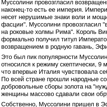
Муссолини провозгласил возвращен
наконец-то есть ее империя. Импер
несет нерушимые знаки воли и мощи
фасции". Муссолини провозгласил 
на роковые холмы Рима". Король Вик
формально получил титул Императ
возвращением в родную гавань, Эф
Это был пик популярности Муссолини
относился к режиму скептически, 9 
что впервые Италия чувствовала се
По всей стране прошли народные со
добровольные сборы золота на "нуж
женщины массово сдавали свои обр
Собственно, Муссолини пришел в 