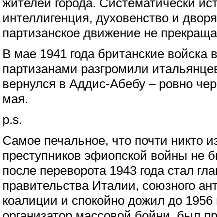
жителей города. Систематически ис
интеллигенция, духовенство и двор
партизанское движение не прекраща
В мае 1941 года британские войска
партизанами разгромили итальянце
вернулся в Аддис-Абебу – ровно чере
мая.
p.s.
Самое печальное, что почти никто и
преступников эфиопской войны не б
после переворота 1943 года стал гла
правительства Италии, союзного ан
коалиции и спокойно дожил до 1956 
организатор массовой бойни, был пр