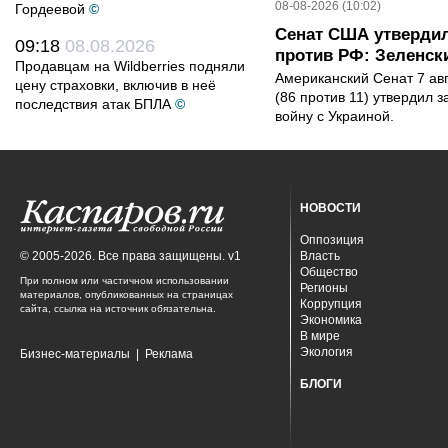
08-08-2026 (10:02)
Гордеевой
©
Сенат США утвердил
09:18
08.08.2026
против РФ: Зеленск
Продавцам на Wildberries подняли
Американский Сенат 7 ав
цену страховки, включив в неё
(86 против 11) утвердил з
последствия атак БПЛА
©
войну с Украиной.
НОВОСТИ
Оппозиция
© 2005-2026. Все права защищены. v1
Власть
Общество
При полном или частичном использовании
Регионы
материалов, опубликованных на страницах
Коррупция
сайта, ссылка на источник обязательна.
Экономика
В мире
Экология
Бизнес-материалы
|
Реклама
БЛОГИ