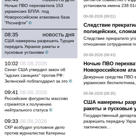
Ночью ПВО перехватила 153
установила имена 238 014
украинских БПЛА: под
09-08-2026 (09:01)
Новороссийском атакована база
"Роснефти"
©
Следствие прекрати
полицейских, слома
08:35
НОВОСТЬ ДНЯ
Следствие прекратило уг
США намерены разрешить Турции
отношении сотрудников п
передать Украине ракеты и
пусковые установки
©
09-08-2026 (08:43)
10:02
08.08.2026
Ночью ПВО перехват
Сенат США утвердил закон об
Новороссийском ата
"адских санкциях" против РФ:
Дежурные средства ПВО в 
Зеленский поблагодарил за это
©
украинских беспилотника
09:41
08.08.2026
09-08-2026 (08:35)
Российские фигуристы массово
США намерены разре
стремятся к получению
ракеты и пусковые 
нейтрального статуса
©
Государственный департ
09:33
08.08.2026
разрешить передачу Украи
тактических...
СКР возбудил уголовное дело
против журналистки Катерины