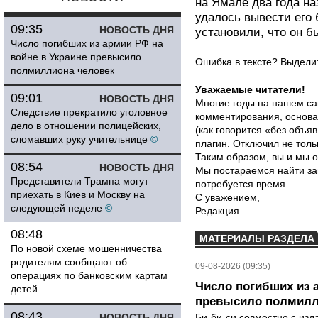
на Ямале два года на
удалось вывести его 
09:35
НОВОСТЬ ДНЯ
установили, что он б
Число погибших из армии РФ на
войне в Украине превысило
Ошибка в тексте? Выдел
полмиллиона человек
Уважаемые читатели!
09:01
НОВОСТЬ ДНЯ
Многие годы на нашем са
Следствие прекратило уголовное
комментирования, основа
дело в отношении полицейских,
(как говорится «без объ
сломавших руку учительнице
©
плагин
. Отключил не толь
Таким образом, вы и мы о
08:54
НОВОСТЬ ДНЯ
Мы постараемся найти за
Представители Трампа могут
потребуется время.
приехать в Киев и Москву на
С уважением,
следующей неделе
©
Редакция
08:48
МАТЕРИАЛЫ РАЗДЕЛА
По новой схеме мошенничества
родителям сообщают об
09-08-2026 (09:35)
операциях по банковским картам
Число погибших из 
детей
превысило полмилл
08:43
НОВОСТЬ ДНЯ
Би-би-си совместно с из