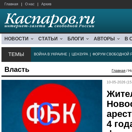
Главная
|
О нас
|
Архив
НОВОСТИ
СТАТЬИ
БЛОГИ
АВТОРЫ
В 
ТЕМЫ
ВОЙНА В УКРАИНЕ
|
ЦЕНЗУРА
|
ФОРУМ СВОБОДНОЙ 
Власть
Главная
/ Н
10-05-2026 (15
Жите
Ново
арест
4 год