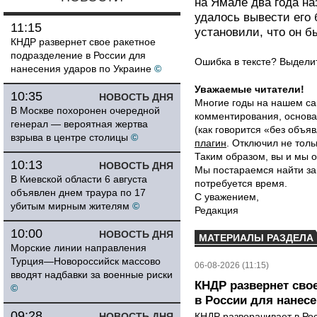
на Ямале два года на
удалось вывести его 
11:15
установили, что он б
КНДР развернет свое ракетное
подразделение в России для
Ошибка в тексте? Выдел
нанесения ударов по Украине
©
Уважаемые читатели!
10:35
НОВОСТЬ ДНЯ
Многие годы на нашем са
В Москве похоронен очередной
комментирования, основа
генерал — вероятная жертва
(как говорится «без объ
взрыва в центре столицы
©
плагин
. Отключил не толь
Таким образом, вы и мы о
10:13
НОВОСТЬ ДНЯ
Мы постараемся найти за
В Киевской области 6 августа
потребуется время.
объявлен днем траура по 17
С уважением,
убитым мирным жителям
©
Редакция
10:00
НОВОСТЬ ДНЯ
МАТЕРИАЛЫ РАЗДЕЛА
Морские линии направления
Турция—Новороссийск массово
06-08-2026 (11:15)
вводят надбавки за военные риски
КНДР развернет сво
©
в России для нанесе
09:28
НОВОСТЬ ДНЯ
КНДР разворачивает в Ро