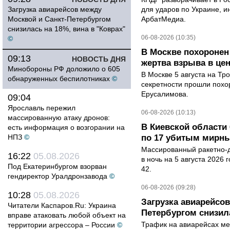
Загрузка авиарейсов между
для ударов по Украине, 
Москвой и Санкт-Петербургом
АрбатМедиа.
снизилась на 18%, вина в "Коврах"
06-08-2026 (10:35)
©
В Москве похоронен
09:13
НОВОСТЬ ДНЯ
жертва взрыва в це
Минобороны РФ доложило о 605
В Москве 5 августа на Тр
обнаруженных беспилотниках
©
секретности прошли похо
Ерусалимова.
09:04
Ярославль пережил
06-08-2026 (10:13)
массированную атаку дронов:
В Киевской области 
есть информация о возгорании на
НПЗ
©
по 17 убитым мирн
Массированный ракетно-д
16:22
05.08.2026
в ночь на 5 августа 2026 
Под Екатеринбургом взорван
42.
гендиректор Уралдронзавода
©
06-08-2026 (09:28)
10:28
05.08.2026
Загрузка авиарейсо
Читатели Каспаров.Ru: Украина
Петербургом снизила
вправе атаковать любой объект на
Трафик на авиарейсах ме
территории агрессора – России
©