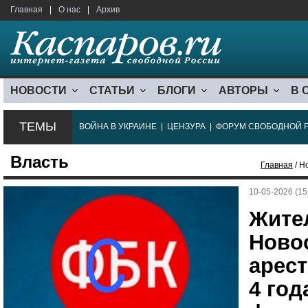
Главная
|
О нас
|
Архив
НОВОСТИ
СТАТЬИ
БЛОГИ
АВТОРЫ
В 
ТЕМЫ
ВОЙНА В УКРАИНЕ
|
ЦЕНЗУРА
|
ФОРУМ СВОБОДНОЙ 
Власть
Главная
/ Н
10-05-2026 (15
Жите
Ново
арест
4 год