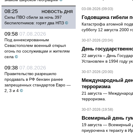
03-08-2026 (09:03)
08:25
НОВОСТЬ ДНЯ
Годовщина гибели п
Силы ПВО сбили за ночь 397
беспилотников: горят два НПЗ
©
Катастрофа атомной подв
субботу 12 августа 2000 
09:58
07.08.2026
Под аннексированным
30-07-2026 (20:04)
Севастополем военный открыл
День государственн
огонь по сослуживцам и жителям
22 августа – День Госуда
села
©
Установлен в 1994 году у
09:38
07.08.2026
30-07-2026 (20:00)
Правительство разрешило
продавать в РФ бензин ранее
Международный ден
запрещенных стандартов Евро —
терроризма
2, 3 и 4
©
21 августа — Международ
терроризма.
30-07-2026 (19:58)
Всемирный день гу
19 августа — Всемирный 
приурочена к теракту в Ир