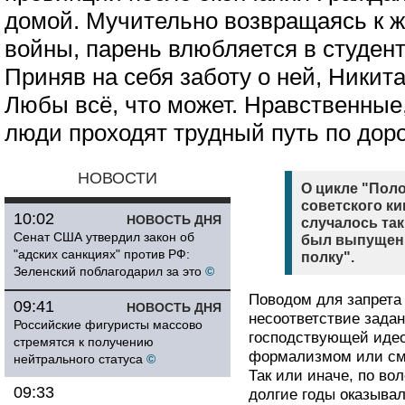
домой. Мучительно возвращаясь к ж
войны, парень влюбляется в студен
Приняв на себя заботу о ней, Никит
Любы всё, что может. Нравственные,
люди проходят трудный путь по дор
НОВОСТИ
О цикле "Поло
советского к
10:02
НОВОСТЬ ДНЯ
случалось так
Сенат США утвердил закон об
был выпущен 
"адских санкциях" против РФ:
полку".
Зеленский поблагодарил за это
©
Поводом для запрета 
09:41
НОВОСТЬ ДНЯ
несоответствие задан
Российские фигуристы массово
господствующей идео
стремятся к получению
формализмом или сме
нейтрального статуса
©
Так или иначе, по во
09:33
долгие годы оказывал