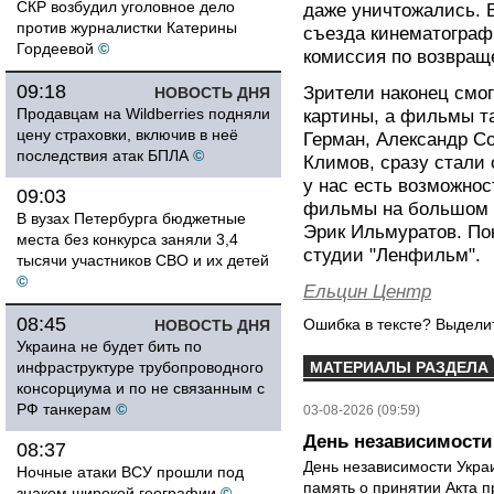
СКР возбудил уголовное дело
даже уничтожались. В
против журналистки Катерины
съезда кинематограф
Гордеевой
©
комиссия по возвраще
09:18
Зрители наконец смо
НОВОСТЬ ДНЯ
Продавцам на Wildberries подняли
картины, а фильмы та
цену страховки, включив в неё
Герман, Александр С
последствия атак БПЛА
©
Климов, сразу стали
у нас есть возможнос
09:03
фильмы на большом э
В вузах Петербурга бюджетные
Эрик Ильмуратов. По
места без конкурса заняли 3,4
студии "Ленфильм".
тысячи участников СВО и их детей
©
Ельцин Центр
08:45
Ошибка в тексте? Выдел
НОВОСТЬ ДНЯ
Украина не будет бить по
инфраструктуре трубопроводного
МАТЕРИАЛЫ РАЗДЕЛА
консорциума и по не связанным с
РФ танкерам
©
03-08-2026 (09:59)
День независимости
08:37
День независимости Украи
Ночные атаки ВСУ прошли под
память о принятии Акта п
знаком широкой географии
©