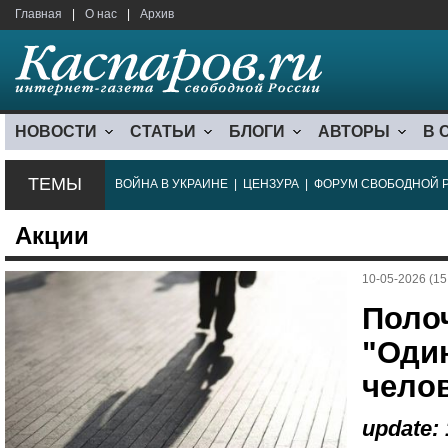
Главная
|
О нас
|
Архив
НОВОСТИ
СТАТЬИ
БЛОГИ
АВТОРЫ
В 
ТЕМЫ
ВОЙНА В УКРАИНЕ
|
ЦЕНЗУРА
|
ФОРУМ СВОБОДНОЙ 
Акции
10-05-2026 (15
Поло
"Оди
чело
update: 