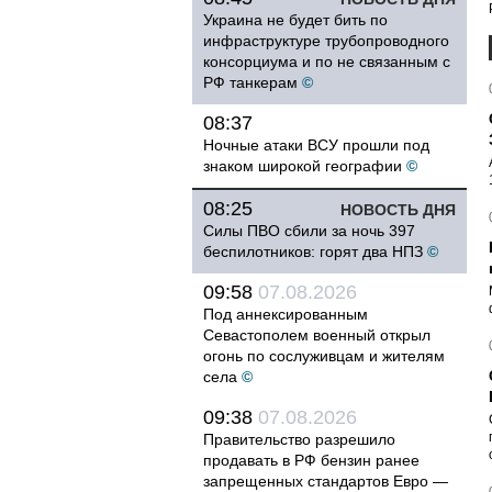
Украина не будет бить по
инфраструктуре трубопроводного
консорциума и по не связанным с
РФ танкерам
©
08:37
Ночные атаки ВСУ прошли под
знаком широкой географии
©
08:25
НОВОСТЬ ДНЯ
Силы ПВО сбили за ночь 397
беспилотников: горят два НПЗ
©
09:58
07.08.2026
Под аннексированным
Севастополем военный открыл
огонь по сослуживцам и жителям
села
©
09:38
07.08.2026
Правительство разрешило
продавать в РФ бензин ранее
запрещенных стандартов Евро —