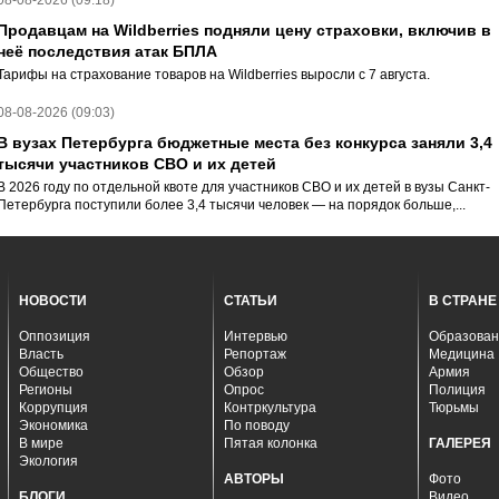
08-08-2026 (09:18)
Продавцам на Wildberries подняли цену страховки, включив в
неё последствия атак БПЛА
Тарифы на страхование товаров на Wildberries выросли с 7 августа.
08-08-2026 (09:03)
В вузах Петербурга бюджетные места без конкурса заняли 3,4
тысячи участников СВО и их детей
В 2026 году по отдельной квоте для участников СВО и их детей в вузы Санкт-
Петербурга поступили более 3,4 тысячи человек — на порядок больше,...
НОВОСТИ
СТАТЬИ
В СТРАНЕ
Оппозиция
Интервью
Образован
Власть
Репортаж
Медицина
Общество
Обзор
Армия
Регионы
Опрос
Полиция
Коррупция
Контркультура
Тюрьмы
Экономика
По поводу
В мире
Пятая колонка
ГАЛЕРЕЯ
Экология
АВТОРЫ
Фото
БЛОГИ
Видео