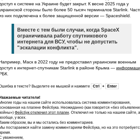
доступ к системе на Украине будет закрыт. К весне 2025 года у
украинской стороны было более 50 тысяч терминалов Starlink. Част
из них подключена к более защищенной версии — Spaceshield.
Вместе с тем были случаи, когда SpaceX
ограничивала работу спутникового
интернета для ВСУ, чтобы не допустить
"эскалации конфликта".
Например, Маск в 2022 году не предоставил украинским военным
доступ к интернет-спутникам Starlink в районе Крыма —
информац
РБК.
Ошибка в тексте? Выделите ее мышкой и нажмите
Ctrl
+
Enter
Уважаемые читатели!
Многие годы на нашем сайте использовалась система комментирования,
основанная на плагине Фейсбука. Неожиданно (как говорится «без объявлени
войны»)
Фейсбук отключил этот плагин
. Отключил не только на нашем сайте, 
вообще, у всех.
Таким образом, вы и мы остались без комментариев.
Мы постараемся найти замену комментариям Фейсбука, но на это потребуетс
время.
С уважением,