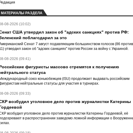
Редакция
МАТЕРИАЛЫ РАЗДЕЛА
08-08-2026 (10:02)
Сенат США утвердил закон об "адских санкциях" против РФ:
Зеленский поблагодарил за это
Американский Сенат 7 август подавляющим большинством голосов (86 против
11) утвердил закон об "адских санкциях" против России за войну с Украиной.
08-08-2026 (09:41)
Российские фигуристы массово стремятся к получению
нейтрального статуса
Международный союз конькобежцев (ISU) продолжает выдавать российским
фигуристам нейтральные статусы для участия в турнирах.
08-08-2026 (09:33)
СКР возбудил уголовное дело против журналистки Катерины
Гордеевой
СКР возбудил уголовное дело против журналистки Катерины Гордеевой, её
подозревают в распространении заведомо ложной информации о Вооруженн
силах.