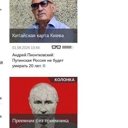
ь
Китайская карта Киева
01.08.2026 10:44
Андрей Пионтковский:
Путинская Россия не будет
ия
умирать 20 лет.
©
КОЛОНКА
я
а
я
Преемник без преемника