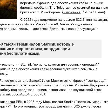
передана Украине для обеспечения связи на линии
фронта,
сообщил
The Telegraph со ссылкой на данные
британского Минобороны (
изложение
РБК от 11 мая).
С 2022 года ведомство направило $22,6 млн на закупк
жащего компании Илона Маска SpaceX. Часть оборудования
их военных, часть — для связи британских военнослужащих и
0 тысяч терминалов Starlink, которые
жания интернет-связи, координации
ния беспилотниками.
технология Starlink "не используется для военных операций"
начена для обеспечения связи военнослужащих с семьями в
нету.
Ранее основатель SpaceX Илон Маск ответил фразой "всегда рад" 
благодарность украинского министра обороны Михаила Федорова 
работу над предотвращением использования спутниковой связи
Starlink российской стороной.
Как
писал
РБК, в 2025 году Маск назвал Starlink "костяком украинск
армии". По его мнению, вся передовая линия ВСУ рухнет, если