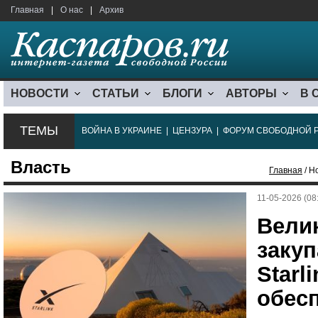
Главная
|
О нас
|
Архив
НОВОСТИ
СТАТЬИ
БЛОГИ
АВТОРЫ
В 
ТЕМЫ
ВОЙНА В УКРАИНЕ
|
ЦЕНЗУРА
|
ФОРУМ СВОБОДНОЙ 
Власть
Главная
/ Н
11-05-2026 (08
Вели
заку
Starl
обес