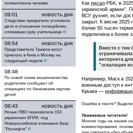
Как
писал
РБК, в 2025
полмиллиона человек
украинской армии". П
09:01
НОВОСТЬ ДНЯ
ВСУ рухнет, если дос
Следствие прекратило уголовное
закрыт. К весне 2025
дело в отношении полицейских,
более 50 тысяч термин
сломавших руку учительнице
©
подключена к более 
08:54
НОВОСТЬ ДНЯ
Вместе с тем 
Представители Трампа могут
ограничивала
приехать в Киев и Москву на
интернета для
следующей неделе
©
"эскалации к
08:48
По новой схеме мошенничества
Например, Маск в 202
родителям сообщают об
военным доступ к инт
операциях по банковским картам
Крыма —
информаци
детей
Ошибка в тексте? Выдел
08:43
НОВОСТЬ ДНЯ
Ночью ПВО перехватила 153
Уважаемые читатели!
украинских БПЛА: под
Многие годы на нашем са
Новороссийском атакована база
комментирования, основа
"Роснефти"
©
(как говорится «без объ