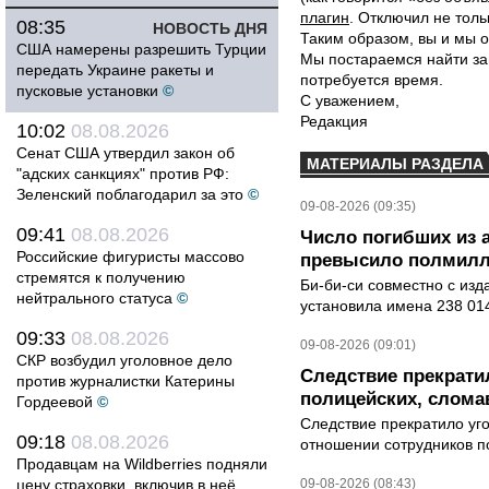
плагин
. Отключил не толь
08:35
НОВОСТЬ ДНЯ
Таким образом, вы и мы о
США намерены разрешить Турции
Мы постараемся найти за
передать Украине ракеты и
потребуется время.
пусковые установки
©
С уважением,
Редакция
10:02
08.08.2026
Сенат США утвердил закон об
МАТЕРИАЛЫ РАЗДЕЛА
"адских санкциях" против РФ:
Зеленский поблагодарил за это
©
09-08-2026 (09:35)
09:41
08.08.2026
Число погибших из 
Российские фигуристы массово
превысило полмилл
стремятся к получению
Би-би-си совместно с из
нейтрального статуса
©
установила имена 238 014
09:33
08.08.2026
09-08-2026 (09:01)
СКР возбудил уголовное дело
Следствие прекрати
против журналистки Катерины
полицейских, слома
Гордеевой
©
Следствие прекратило уг
09:18
08.08.2026
отношении сотрудников п
Продавцам на Wildberries подняли
цену страховки, включив в неё
09-08-2026 (08:43)