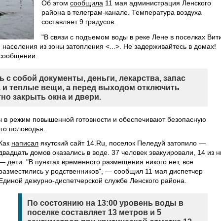
Об этом
сообщила
11 мая администрация Ленского
района в телеграм-канале. Температура воздуха
составляет 9 градусов.
"В связи с подъемом воды в реке Лене в поселках Вит
населения из зоны затопления <...>. Не задерживайтесь в домах!
 сообщении.
 с собой документы, деньги, лекарства, запас
 и теплые вещи, а перед выходом отключить
тно закрыть окна и двери.
ы в режим повышенной готовности и обеспечивают безопасную
го половодья.
Как
написал
якутский сайт 14.Ru, поселок Пеледуй затопило —
двадцать домов оказались в воде. 37 человек эвакуировали, 14 из н
— дети. "В пунктах временного размещения никого нет, все
разместились у родственников", — сообщил 11 мая диспетчер
Единой дежурно-диспетчерской службе Ленского района.
По состоянию на 13:00 уровень воды в
поселке составляет 13 метров и 5