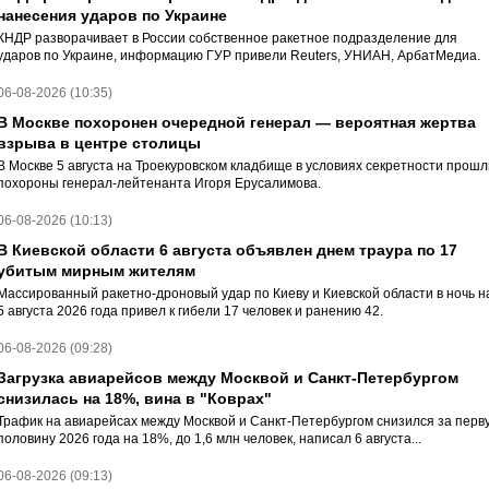
нанесения ударов по Украине
КНДР разворачивает в России собственное ракетное подразделение для
ударов по Украине, информацию ГУР привели Reuters, УНИАН, АрбатМедиа.
06-08-2026 (10:35)
В Москве похоронен очередной генерал — вероятная жертва
взрыва в центре столицы
В Москве 5 августа на Троекуровском кладбище в условиях секретности прошл
похороны генерал-лейтенанта Игоря Ерусалимова.
06-08-2026 (10:13)
В Киевской области 6 августа объявлен днем траура по 17
убитым мирным жителям
Массированный ракетно-дроновый удар по Киеву и Киевской области в ночь н
5 августа 2026 года привел к гибели 17 человек и ранению 42.
06-08-2026 (09:28)
Загрузка авиарейсов между Москвой и Санкт-Петербургом
снизилась на 18%, вина в "Коврах"
Трафик на авиарейсах между Москвой и Санкт-Петербургом снизился за перв
половину 2026 года на 18%, до 1,6 млн человек, написал 6 августа...
06-08-2026 (09:13)