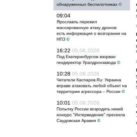
обнаруженных беспилотниках
©
09:04
Ярославль пережил
массированную атаку дронов:
есть информация о возгорании на
НПЗ
©
16:22
05.08.2026
Под Екатеринбургом взорван
гендиректор Уралдронзавода
©
10:28
05.08.2026
Читатели Каспаров.Ru: Украина
вправе атаковать любой объект на
территории агрессора – России
©
10:01
05.08.2026
Попытку России возродить некий
конкурс "Интервидение" пресекла
Саудовская Аравия
©