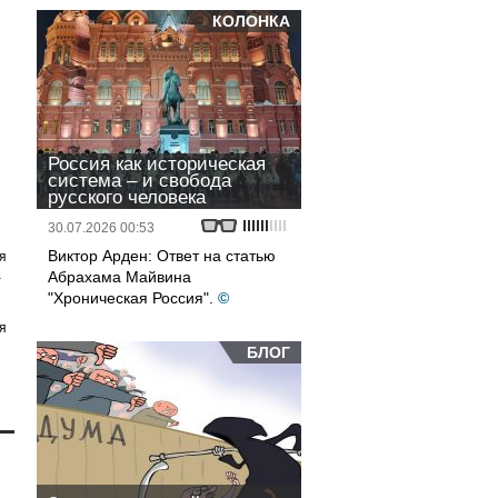
КОЛОНКА
Россия как историческая
система – и свобода
русского человека
30.07.2026 00:53
Виктор Арден: Ответ на статью
я
а
Абрахама Майвина
"Хроническая Россия".
©
я
БЛОГ