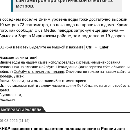
сантиметров при критической отметке 12
метров,
в соседнем поселке Витим уровень воды тоже достаточно высокий:
10 метров 73 сантиметра, но пока вода не проникла в дома. Кроме
того, как сообщил Ulus Media, паводок затронул еще два села —
Арылах и Заря в Мирнинском районе, там подтоплено 19 дворов.
Ошибка в тексте? Выделите ее мышкой и нажмите
Ctrl
+
Enter
Уважаемые читатели!
Многие годы на нашем сайте использовалась система комментирования,
основанная на плагине Фейсбука. Неожиданно (как говорится «без объявлени
войны»)
Фейсбук отключил этот плагин
. Отключил не только на нашем сайте, 
вообще, у всех.
Таким образом, вы и мы остались без комментариев.
Мы постараемся найти замену комментариям Фейсбука, но на это потребуетс
время.
С уважением,
Редакция
МАТЕРИАЛЫ РАЗДЕЛА
06-08-2026 (11:15)
КНДР развернет свое ракетное подразделение в России для