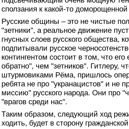
подсвечивающим очень мощную тен
сползания к какой-то доморощенной
Русские общины – это не чистые пол
"зетники", а реальное движение пус
гнусных слоев русского общества, к
подпитывали русское черносотенств
контингентом состоит в том, что его
обратно", чем "зетников". Гитлеру, ч
штурмовиками Рёма, пришлось опер
ребята не про "укранацистов" и не 
миссию" русского народа. Они про "ч
"врагов среди нас".
Таким образом, следующий ход режи
ходить, будет в сторону гражданской