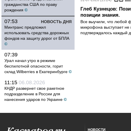
31-07-2026 (15:24)
гражданства США по праву
Глеб Кузнецов: Поз
рождения
©
позиции знания.
07:53
НОВОСТЬ ДНЯ
Все выучили, что любой ф
Минтранс предложил
микрофона выступает не к
использовать средства дорожных
подтверждалось каждый д
фондов на защиту дорог от БПЛА
©
07:39
Урал начал утро в режиме
беспилотной опасности, горит
склад Wilberries в Екатеринбурге
©
11:15
06.08.2026
КНДР развернет свое ракетное
подразделение в России для
нанесения ударов по Украине
©
НОВОСТИ