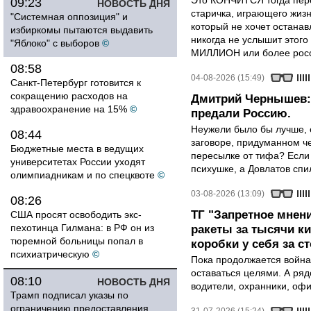
Это КОНЧИТСЯ тогда пере
09:23
НОВОСТЬ ДНЯ
старичка, играющего жизн
"Системная оппозиция" и
который не хочет останавл
избиркомы пытаются выдавить
никогда не услышит этого
"Яблоко" с выборов
©
МИЛЛИОН или более росси
08:58
04-08-2026 (15:49)
Санкт-Петербург готовится к
сокращению расходов на
Дмитрий Чернышев: 
здравоохранение на 15%
©
предали Россию.
Неужели было бы лучше, 
08:44
заговоре, придуманном че
Бюджетные места в ведущих
пересылке от тифа? Если
университетах России уходят
психушке, а Довлатов спи
олимпиадникам и по спецквоте
©
03-08-2026 (13:09)
08:26
ТГ "Запретное мнени
США просят освободить экс-
пехотинца Гилмана: в РФ он из
ракеты за тысячи ки
тюремной больницы попал в
коробки у себя за с
психиатрическую
©
Пока продолжается война
оставаться целями. А ряд
08:10
НОВОСТЬ ДНЯ
водители, охранники, оф
Трамп подписал указы по
ограничению предоставления