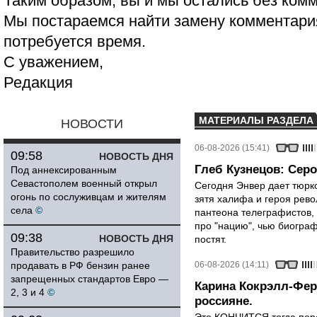
Таким образом, вы и мы остались без ком
Мы постараемся найти замену комментария
потребуется время.
С уважением,
Редакция
МАТЕРИАЛЫ РАЗДЕЛА
НОВОСТИ
06-08-2026 (15:41)
09:58
НОВОСТЬ ДНЯ
Глеб Кузнецов: Серо
Под аннексированным
Севастополем военный открыл
Сегодня Энвер дает тюрк
огонь по сослуживцам и жителям
зятя халифа и героя рево
села
©
пантеона телеграфистов,
про "нацию", чью биограф
09:38
НОВОСТЬ ДНЯ
постят.
Правительство разрешило
продавать в РФ бензин ранее
06-08-2026 (14:11)
запрещенных стандартов Евро —
Карина Кокрэлл-Фер
2, 3 и 4
©
россияне.