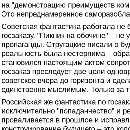
на "демонстрацию преимуществ комм
Это непреднамеренное саморазоблач
Советская фантастика работала не б
госзаказу. "Пикник на обочине" – не 
пропаганды. Стругацкие писали о бу
реальность была нестерпима – образ
становился настоящим актом сопро
госзаказ преследует две цели однов
советское вчера до горизонта и сдел
единственно мыслимым. Только за т
Российская же фантастика по госзак
исключительно "попаданчество" и р
проваливается в прошлое и исправля
конструирование будущего – это кол