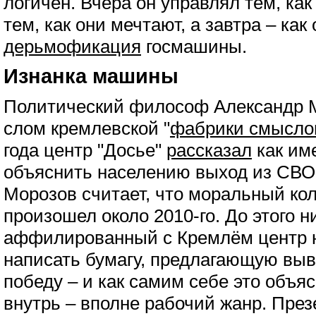
логичен. Вчера он управлял тем, как
тем, как они мечтают, а завтра – ка
дерьмофикация
госмашины.
Изнанка машины
Политический философ Александр 
слом кремлевской "
фабрики смысло
года центр "Досье"
рассказал
как им
объяснить населению выход из СВО,
Морозов считает, что моральный ко
произошел около 2010-го. До этого н
аффилированный с Кремлём центр 
написать бумагу, предлагающую выв
победу – и как самим себе это объяс
внутрь – вполне рабочий жанр. През