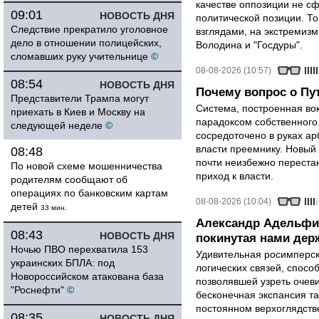
качестве оппозиции не сф
09:01
НОВОСТЬ ДНЯ
политической позиции. Т
Следствие прекратило уголовное
взглядами, на экстремизм
дело в отношении полицейских,
Володина и "Госдуры".
сломавших руку учительнице
©
08-08-2026 (10:57)
08:54
НОВОСТЬ ДНЯ
Почему вопрос о Пут
Представители Трампа могут
Система, построенная вок
приехать в Киев и Москву на
парадоксом собственного
следующей неделе
©
сосредоточено в руках ар
власти преемнику. Новый 
08:48
почти неизбежно перестан
По новой схеме мошенничества
приход к власти.
родителям сообщают об
операциях по банковским картам
08-08-2026 (10:04)
детей
33 мин.
Александр Адельфи
08:43
НОВОСТЬ ДНЯ
покинутая нами держ
Ночью ПВО перехватила 153
Удивительная росимперск
украинских БПЛА: под
логических связей, спосо
Новороссийском атакована база
позволявшей узреть очев
"Роснефти"
©
бесконечная экспансия т
постоянном верхоглядств
08:35
НОВОСТЬ ДНЯ