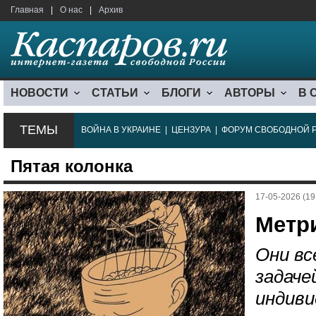
Главная
|
О нас
|
Архив
НОВОСТИ
СТАТЬИ
БЛОГИ
АВТОРЫ
В 
ТЕМЫ
ВОЙНА В УКРАИНЕ
|
ЦЕНЗУРА
|
ФОРУМ СВОБОДНОЙ 
Пятая колонка
17-05-2026 (19
Метр
Они вс
задаче
индиви