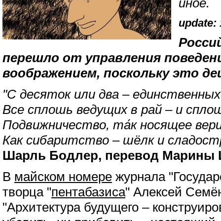
иное.
update: 
Росси
перешло от управления поведен
воображением, поскольку это де
"С десяток или два – единственных
Все сплошь ведущих в рай – и сплош
Подвижничество, та́к носящее вери
Как сибаритство – шёлк и сладост
Шарль Бодлер, перевод Марины 
В
майском номере
журнала "Государ
творца "
пентабазиса
" Алексей Семё
"Архитектура будущего – конструир