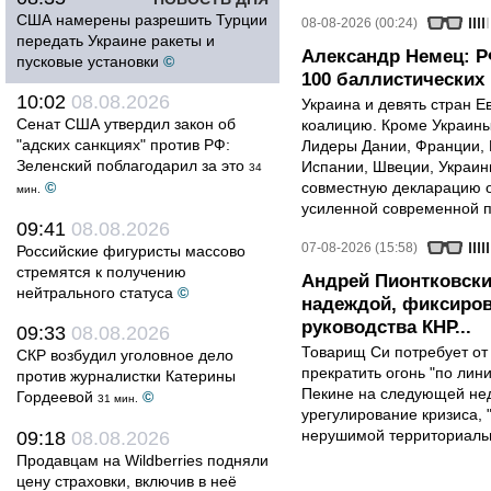
США намерены разрешить Турции
08-08-2026 (00:24)
передать Украине ракеты и
Александр Немец: Р
пусковые установки
©
100 баллистических 
10:02
08.08.2026
Украина и девять стран 
Сенат США утвердил закон об
коалицию. Кроме Украины,
"адских санкциях" против РФ:
Лидеры Дании, Франции, 
Зеленский поблагодарил за это
Испании, Швеции, Украин
34
©
совместную декларацию о
мин.
усиленной современной п
09:41
08.08.2026
07-08-2026 (15:58)
Российские фигуристы массово
стремятся к получению
Андрей Пионтковски
нейтрального статуса
©
надеждой, фиксиров
руководства КНР...
09:33
08.08.2026
Товарищ Си потребует от
СКР возбудил уголовное дело
прекратить огонь "по лини
против журналистки Катерины
Пекине на следующей нед
Гордеевой
©
31 мин.
урегулирование кризиса, 
нерушимой территориальн
09:18
08.08.2026
Продавцам на Wildberries подняли
цену страховки, включив в неё