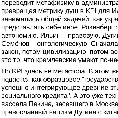
переводит метафизику в администра
превращая метрику душ в KPI для И
занимались общей задачей: как укр
представлять себе иное. Розенберг
автономию. Ильин – правовую. Дуги
Семёнов – онтологическую. Сначала 
закон, потом цивилизацию, потом в
это то, что кремлевские умеют по-н
Но KPI здесь не метафора. В этом ж
подается как образцовое "государст
успешно интегрирующее древние эт
социального кредита". А это уже те
вассала Пекина
, засевшего в Москве
православный нацизм Дугина с кит