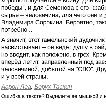
хорошо получается – войну. Для Кир
победы", и для Семенова с его "фаб
сырье – человечина, для чего они и
Владимира Сорокина. Вероятно, так
потребно...
А значит, этот гамельнский дудочник
насвистывает – он ведет душу в рай,
но вводит, как положено, в грех. Кр
вперёд летит, заправленный под зав
человечиной, добытой на "СВО". Друго
и у всей страны.
Аарон Леа
,
Борух Таскин
Ошибка в тексте? Выделите ее мышкой и