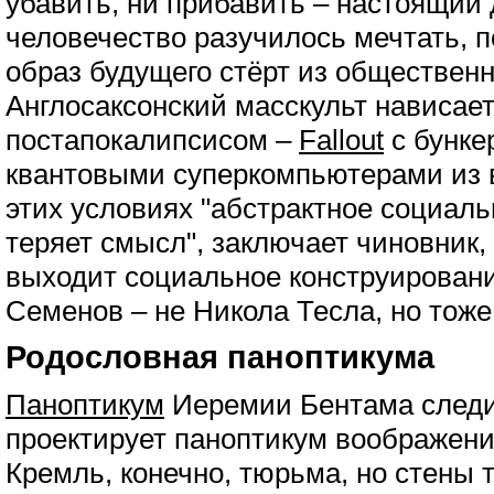
убавить, ни прибавить – настоящий 
человечество разучилось мечтать, 
образ будущего стёрт из общественн
Англосаксонский масскульт нависае
постапокалипсисом –
Fallout
с бунке
квантовыми суперкомпьютерами из 
этих условиях "абстрактное социал
теряет смысл", заключает чиновник,
выходит социальное конструировани
Семенов – не Никола Тесла, но тоже
Родословная паноптикума
Паноптикум
Иеремии Бентама следи
проектирует паноптикум воображени
Кремль, конечно, тюрьма, но стены 