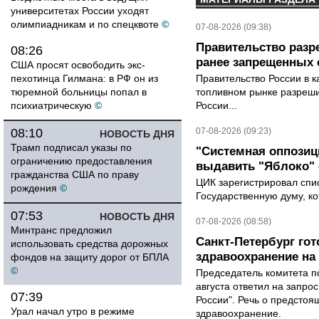
университетах России уходят
олимпиадникам и по спецквоте
©
07-08-2026 (09:38)
Правительство разр
08:26
ранее запрещенных с
США просят освободить экс-
пехотинца Гилмана: в РФ он из
Правительство России в к
тюремной больницы попал в
топливном рынке разрешил
психиатрическую
©
России...
08:10
07-08-2026 (09:23)
НОВОСТЬ ДНЯ
Трамп подписал указы по
"Системная оппози
ограничению предоставления
выдавить "Яблоко"
гражданства США по праву
ЦИК зарегистрировал спис
рождения
©
Государственную думу, ко
07:53
НОВОСТЬ ДНЯ
07-08-2026 (08:58)
Минтранс предложил
Санкт-Петербург го
использовать средства дорожных
здравоохранение на
фондов на защиту дорог от БПЛА
©
Председатель комитета п
августа ответил на запро
07:39
России". Речь о предсто
Урал начал утро в режиме
здравоохранение.