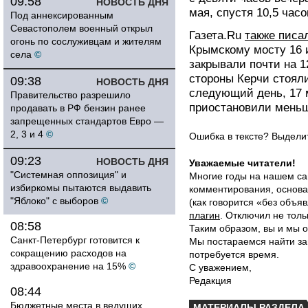
09:58
НОВОСТЬ ДНЯ
мая, спустя 10,5 часо
Под аннексированным
Севастополем военный открыл
Газета.Ru
также писа
огонь по сослуживцам и жителям
Крымскому мосту 16 и
села
©
закрывали почти на 1
стороны Керчи стояли
09:38
НОВОСТЬ ДНЯ
следующий день, 17 
Правительство разрешило
приостановили меньш
продавать в РФ бензин ранее
запрещенных стандартов Евро —
2, 3 и 4
©
Ошибка в тексте? Выдел
09:23
НОВОСТЬ ДНЯ
Уважаемые читатели!
"Системная оппозиция" и
Многие годы на нашем са
избиркомы пытаются выдавить
комментирования, основа
"Яблоко" с выборов
©
(как говорится «без объ
плагин
. Отключил не толь
08:58
Таким образом, вы и мы о
Санкт-Петербург готовится к
Мы постараемся найти за
сокращению расходов на
потребуется время.
здравоохранение на 15%
©
С уважением,
Редакция
08:44
Бюджетные места в ведущих
МАТЕРИАЛЫ РАЗДЕЛА