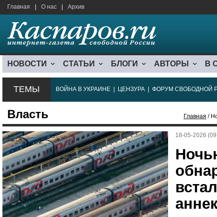
Главная
|
О нас
|
Архив
НОВОСТИ
СТАТЬИ
БЛОГИ
АВТОРЫ
В 
ТЕМЫ
ВОЙНА В УКРАИНЕ
|
ЦЕНЗУРА
|
ФОРУМ СВОБОДНОЙ 
Власть
Главная
/ Н
18-05-2026 (09
Ночь
обна
встал
анне