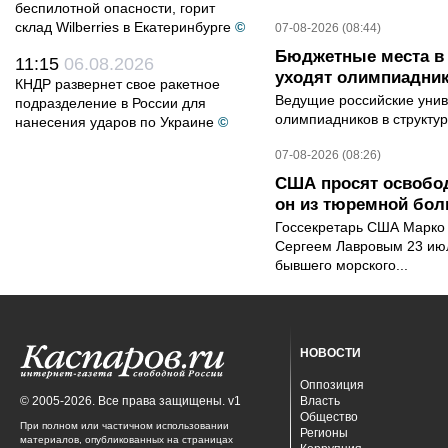
беспилотной опасности, горит
склад Wilberries в Екатеринбурге
©
07-08-2026 (08:44)
Бюджетные места в 
11:15
06.08.2026
уходят олимпиадник
КНДР развернет свое ракетное
Ведущие российские унив
подразделение в России для
олимпиадников в структу
нанесения ударов по Украине
©
07-08-2026 (08:26)
США просят освобод
он из тюремной бол
Госсекретарь США Марко 
Сергеем Лавровым 23 ию
бывшего морского...
НОВОСТИ
Оппозиция
© 2005-2026. Все права защищены. v1
Власть
Общество
При полном или частичном использовании
Регионы
материалов, опубликованных на страницах