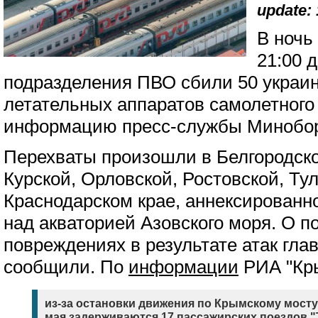
update: 
В ночь 
21:00 д
подразделения ПВО сбили 50 украи
летательных аппаратов самолетного
информацию пресс-службы Минобо
Перехваты произошли в Белгородско
Курской, Орловской, Ростовской, Тул
Краснодарском крае, аннексированн
над акваторией Азовского моря. О 
повреждениях в результате атак гла
сообщили. По
информации
РИА "Кры
из-за остановки движения по Крымскому мосту 
мая задерживаются 17 пассажирских поездов "