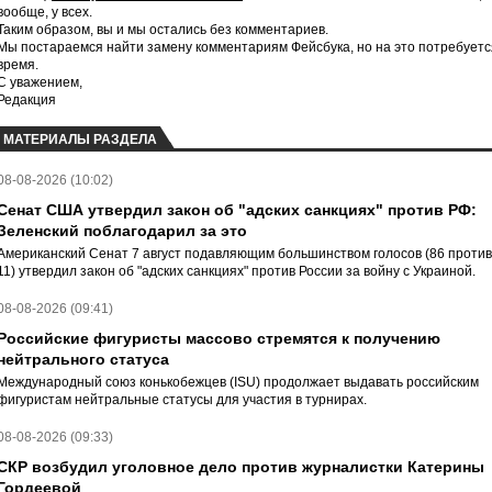
вообще, у всех.
Таким образом, вы и мы остались без комментариев.
Мы постараемся найти замену комментариям Фейсбука, но на это потребуетс
время.
С уважением,
Редакция
МАТЕРИАЛЫ РАЗДЕЛА
08-08-2026 (10:02)
Сенат США утвердил закон об "адских санкциях" против РФ:
Зеленский поблагодарил за это
Американский Сенат 7 август подавляющим большинством голосов (86 против
11) утвердил закон об "адских санкциях" против России за войну с Украиной.
08-08-2026 (09:41)
Российские фигуристы массово стремятся к получению
нейтрального статуса
Международный союз конькобежцев (ISU) продолжает выдавать российским
фигуристам нейтральные статусы для участия в турнирах.
08-08-2026 (09:33)
СКР возбудил уголовное дело против журналистки Катерины
Гордеевой