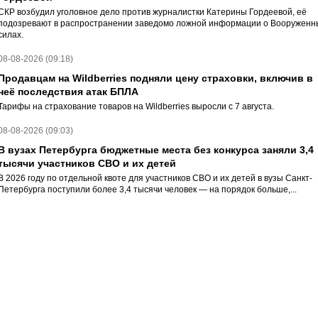
СКР возбудил уголовное дело против журналистки Катерины Гордеевой, её
подозревают в распространении заведомо ложной информации о Вооруженн
силах.
08-08-2026 (09:18)
Продавцам на Wildberries подняли цену страховки, включив в
неё последствия атак БПЛА
Тарифы на страхование товаров на Wildberries выросли с 7 августа.
08-08-2026 (09:03)
В вузах Петербурга бюджетные места без конкурса заняли 3,4
тысячи участников СВО и их детей
В 2026 году по отдельной квоте для участников СВО и их детей в вузы Санкт-
Петербурга поступили более 3,4 тысячи человек — на порядок больше,...