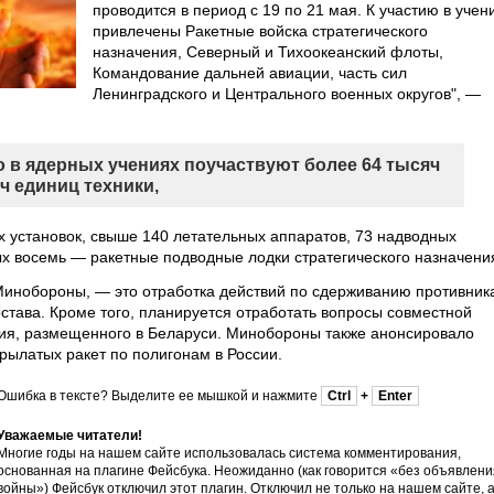
проводится в период с 19 по 21 мая. К участию в учен
привлечены Ракетные войска стратегического
назначения, Северный и Тихоокеанский флоты,
Командование дальней авиации, часть сил
Ленинградского и Центрального военных округов", —
то в ядерных учениях поучаствуют более 64 тысяч
ч единиц техники,
х установок, свыше 140 летательных аппаратов, 73 надводных
ых восемь — ракетные подводные лодки стратегического назначени
Минобороны, — это отработка действий по сдерживанию противник
остава. Кроме того, планируется отработать вопросы совместной
жия, размещенного в Беларуси. Минобороны также анонсировало
рылатых ракет по полигонам в России.
Ошибка в тексте? Выделите ее мышкой и нажмите
Ctrl
+
Enter
Уважаемые читатели!
Многие годы на нашем сайте использовалась система комментирования,
основанная на плагине Фейсбука. Неожиданно (как говорится «без объявлени
войны»)
Фейсбук отключил этот плагин
. Отключил не только на нашем сайте, 