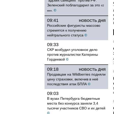
"адских санкциях" против РФ:
Зеленский поблагодарил за это
42
©
мин.
09:41
НОВОСТЬ ДНЯ
Российские фигуристы массово
стремятся к получению
нейтрального статуса
©
09:33
СКР возбудил уголовное дело
против журналистки Катерины
Гордеевой
©
09:18
НОВОСТЬ ДНЯ
Продавцам на Wildberries подняли
цену страховки, включив в неё
последствия атак БПЛА
©
09:03
В вузах Петербурга бюджетные
места без конкурса заняли 3,4
тысячи участников СВО и их детей
©