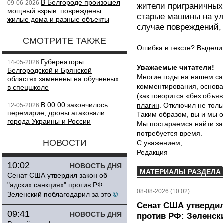
В Белгороде произошел
09-06-2026
жители приграничных
мощный взрыв: повреждены
старые машины на ул
жилые дома и разные объекты
случае повреждений
СМОТРИТЕ ТАКЖЕ
Ошибка в тексте? Выдел
Губернаторы
14-05-2026
Уважаемые читатели!
Белгородской и Брянской
Многие годы на нашем са
областях заменены на обученных
комментирования, основа
в спецшколе
(как говорится «без объ
В 00:00 закончилось
плагин
. Отключил не толь
12-05-2026
перемирие, дроны атаковали
Таким образом, вы и мы о
города Украины и России
Мы постараемся найти за
потребуется время.
НОВОСТИ
С уважением,
Редакция
10:02
НОВОСТЬ ДНЯ
МАТЕРИАЛЫ РАЗДЕЛА
Сенат США утвердил закон об
"адских санкциях" против РФ:
08-08-2026 (10:02)
Зеленский поблагодарил за это
©
Сенат США утвердил
09:41
НОВОСТЬ ДНЯ
против РФ: Зеленск