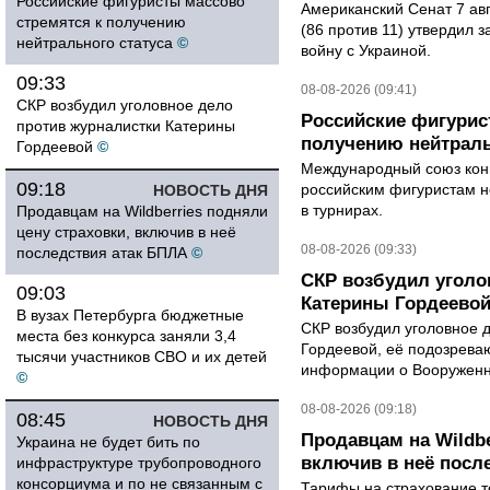
Российские фигуристы массово
Американский Сенат 7 ав
стремятся к получению
(86 против 11) утвердил з
нейтрального статуса
©
войну с Украиной.
09:33
08-08-2026 (09:41)
СКР возбудил уголовное дело
Российские фигурис
против журналистки Катерины
получению нейтраль
Гордеевой
©
Международный союз конь
09:18
российским фигуристам н
НОВОСТЬ ДНЯ
в турнирах.
Продавцам на Wildberries подняли
цену страховки, включив в неё
08-08-2026 (09:33)
последствия атак БПЛА
©
СКР возбудил уголо
09:03
Катерины Гордеево
В вузах Петербурга бюджетные
СКР возбудил уголовное 
места без конкурса заняли 3,4
Гордеевой, её подозрева
тысячи участников СВО и их детей
информации о Вооруженн
©
08-08-2026 (09:18)
08:45
НОВОСТЬ ДНЯ
Продавцам на Wildbe
Украина не будет бить по
включив в неё посл
инфраструктуре трубопроводного
консорциума и по не связанным с
Тарифы на страхование то