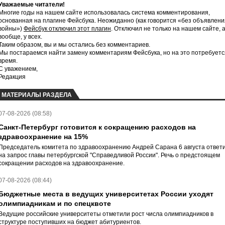
Уважаемые читатели!
Многие годы на нашем сайте использовалась система комментирования,
основанная на плагине Фейсбука. Неожиданно (как говорится «без объявлени
войны»)
Фейсбук отключил этот плагин
. Отключил не только на нашем сайте, 
вообще, у всех.
Таким образом, вы и мы остались без комментариев.
Мы постараемся найти замену комментариям Фейсбука, но на это потребуетс
время.
С уважением,
Редакция
МАТЕРИАЛЫ РАЗДЕЛА
07-08-2026 (08:58)
Санкт-Петербург готовится к сокращению расходов на
здравоохранение на 15%
Председатель комитета по здравоохранению Андрей Сарана 6 августа ответ
на запрос главы петербургской "Справедливой России". Речь о предстоящем
сокращении расходов на здравоохранение.
07-08-2026 (08:44)
Бюджетные места в ведущих университетах России уходят
олимпиадникам и по спецквоте
Ведущие российские университеты отметили рост числа олимпиадников в
структуре поступивших на бюджет абитуриентов.