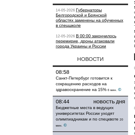
Губернаторы
14-05-2026
Белгородской и Брянской
областях заменены на обученных
в спецшколе
В 00:00 закончилось
12-05-2026
перемирие, дроны атаковали
города Украины и России
НОВОСТИ
08:58
Санкт-Петербург готовится к
сокращению расходов на
здравоохранение на 15%
©
6 мин.
08:44
НОВОСТЬ ДНЯ
Бюджетные места в ведущих
университетах России уходят
олимпиадникам и по спецквоте
20
©
мин.