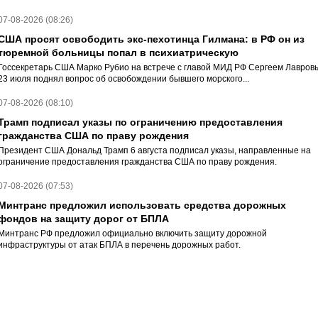
07-08-2026 (08:26)
США просят освободить экс-пехотинца Гилмана: в РФ он из
тюремной больницы попал в психиатрическую
Госсекретарь США Марко Рубио на встрече с главой МИД РФ Сергеем Лавров
23 июля поднял вопрос об освобождении бывшего морского...
07-08-2026 (08:10)
Трамп подписал указы по ограничению предоставления
гражданства США по праву рождения
Президент США Дональд Трамп 6 августа подписал указы, направленные на
ограничение предоставления гражданства США по праву рождения.
07-08-2026 (07:53)
Минтранс предложил использовать средства дорожных
фондов на защиту дорог от БПЛА
Минтранс РФ предложил официально включить защиту дорожной
инфраструктуры от атак БПЛА в перечень дорожных работ.