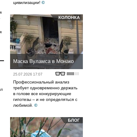
цивилизации!
©
я
КОЛОНКА
а
я
Маска Вуламса в Монако
25.07.2026 17:07
Профессиональный анализ
требует одновременно держать
ил
в голове все конкурирующие
гипотезы – и не определяться с
любимой.
©
БЛОГ