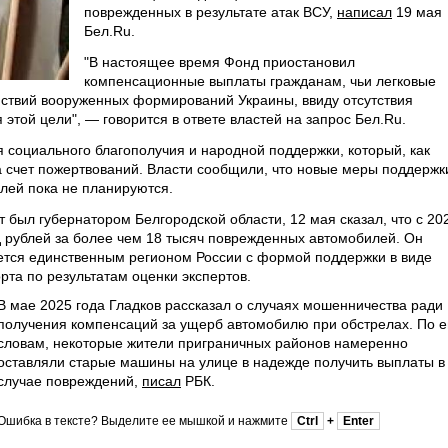
поврежденных в результате атак ВСУ,
написал
19 мая
Бел.Ru.
"В настоящее время Фонд приостановил
компенсационные выплаты гражданам, чьи легковые
йствий вооруженных формирований Украины, ввиду отсутствия
этой цели", — говорится в ответе властей на запрос Бел.Ru.
социального благополучия и народной поддержки, который, как
за счет пожертвований. Власти сообщили, что новые меры поддержк
лей пока не планируются.
т был губернатором Белгородской области, 12 мая сказал, что с 20
 рублей за более чем 18 тысяч поврежденных автомобилей. Он
яется единственным регионом России с формой поддержки в виде
та по результатам оценки экспертов.
В мае 2025 года Гладков рассказал о случаях мошенничества ради
получения компенсаций за ущерб автомобилю при обстрелах. По е
словам, некоторые жители приграничных районов намеренно
оставляли старые машины на улице в надежде получить выплаты в
случае повреждений,
писал
РБК.
Ошибка в тексте? Выделите ее мышкой и нажмите
Ctrl
+
Enter