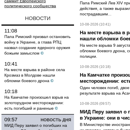
саммит Европейского
Папа Римский Лев XIV пр
политического сообщества
действия, а также выраз
пострадавшим...
НОВОСТИ
10-08-2026 (10:41)
11:08
На месте взрыва в 
Папа Римский призвал остановить
нашли обломки бое
войну в Украине, а глава РПЦ
На месте взрыва 9 август
назвал создание ядерного оружия
обломки боевого дрона, 
божьим замыслом
©
полиции.
10:41
10-08-2026 (10:18)
На месте взрыва в районе села
На Камчатке произо
Крозмаз в Молдове нашли
обломки боевого дрона
©
месторождении: ест
Один человек погиб, двое
10:18
результате взрыва на Ас
На Камчатке произошел взрыв на
золоторудном месторождении:
10-08-2026 (09:57)
есть погибший и раненые
©
МИД Перу заявил о 
в Украине: они в чи
09:57
НОВОСТЬ ДНЯ
В Министерстве иностран
МИД Перу заявил о погибших на