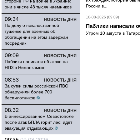
их граждан, которые были
стороне РФ на войне в Украине:
России в...
они в числе 48 тысяч наемников
10-08-2026 (09:09)
09:34
НОВОСТЬ ДНЯ
По делу о некачественной
Паблики написали о
тушенке для военных об
Утром 10 августа в Татар
обогащении на этом задержан
посредник
09:09
НОВОСТЬ ДНЯ
Паблики написали об атаке на
НПЗ в Нижнекамске
08:53
НОВОСТЬ ДНЯ
За сутки силы российской ПВО
обнаружили более 700
беспилотников
©
08:32
НОВОСТЬ ДНЯ
В аннексированном Севастополе
после атак БПЛА горит лес: идет
эвакуация отдыхающих
©
09:35
09.08.2026