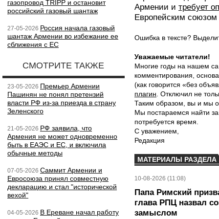
газопровод TRIPP и остановит
Армении и
требует о
российский газовый шантаж
Европейским союзом
Россия начала газовый
27-05-2026
шантаж Армении во избежание ее
Ошибка в тексте? Выдел
сближения с ЕС
Уважаемые читатели!
СМОТРИТЕ ТАКЖЕ
Многие годы на нашем са
комментирования, основа
(как говорится «без объ
Премьер Армении
23-05-2026
плагин
. Отключил не толь
Пашинян не понял претензий
власти РФ из-за приезда в страну
Таким образом, вы и мы о
Зеленского
Мы постараемся найти за
потребуется время.
РФ заявила, что
21-05-2026
С уважением,
Армения не может одновременно
Редакция
быть в ЕАЭС и ЕС, и включила
обычные методы
МАТЕРИАЛЫ РАЗДЕЛА
Саммит Армении и
07-05-2026
Евросоюза принял совместную
10-08-2026 (11:08)
декларацию и стал "исторической
Папа Римский призва
вехой"
глава РПЦ назвал с
В Ереване начал работу
замыслом
04-05-2026