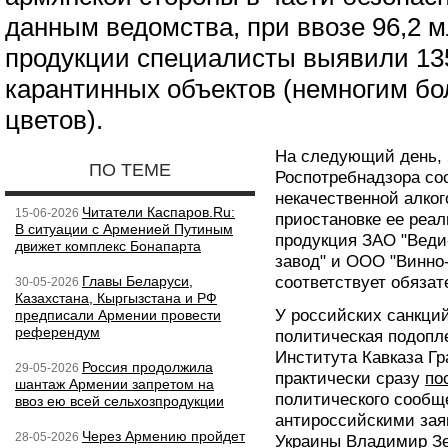
данным ведомства, при ввозе 96,2 
продукции специалисты выявили 13
карантинных объектов (немногим бо
цветов).
На следующий день, 
ПО ТЕМЕ
Роспотребнадзора со
некачественной алког
Читатели Каспаров.Ru:
15-06-2026
приостановке ее реал
В ситуации с Арменией Путиным
продукция ЗАО "Веди
движет комплекс Бонапарта
завод" и ООО "Винно
Главы Беларуси,
соответствует обяза
30-05-2026
Казахстана, Кыргызстана и РФ
У российских санкци
предписали Армении провести
референдум
политическая подопле
Института Кавказа Гр
Россия продолжила
29-05-2026
практически сразу
по
шантаж Армении запретом на
политического сообще
ввоз ею всей сельхозпродукции
антироссийскими зая
Через Армению пройдет
28-05-2026
Украины Владимир Зе