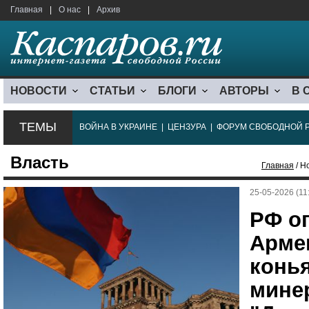
Главная
|
О нас
|
Архив
НОВОСТИ
СТАТЬИ
БЛОГИ
АВТОРЫ
В 
ТЕМЫ
ВОЙНА В УКРАИНЕ
|
ЦЕНЗУРА
|
ФОРУМ СВОБОДНОЙ 
Власть
Главная
/ Н
25-05-2026 (11
РФ ог
Арме
конь
мине