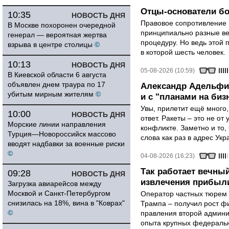
Отцы-основатели бо
10:35
НОВОСТЬ ДНЯ
Правовое сопротивление 
В Москве похоронен очередной
принципиально разные ве
генерал — вероятная жертва
процедуру. Но ведь этой 
взрыва в центре столицы
©
в которой шесть человек.
10:13
НОВОСТЬ ДНЯ
05-08-2026 (10:59)
В Киевской области 6 августа
объявлен днем траура по 17
Александр Адельфин
убитым мирным жителям
©
и с "планами на биз
Увы, прилетит ещё много,
10:00
НОВОСТЬ ДНЯ
ответ. Ракеты – это не от
Морские линии направления
конфликте. Заметно и то
Турция—Новороссийск массово
слова как раз в адрес Укра
вводят надбавки за военные риски
©
04-08-2026 (16:23)
Так работает вечный
09:28
НОВОСТЬ ДНЯ
извлечения прибыли
Загрузка авиарейсов между
Москвой и Санкт-Петербургом
Оператор частных тюрем 
снизилась на 18%, вина в "Коврах"
Трампа – получил рост ф
©
правления второй админи
опыта крупных федеральны