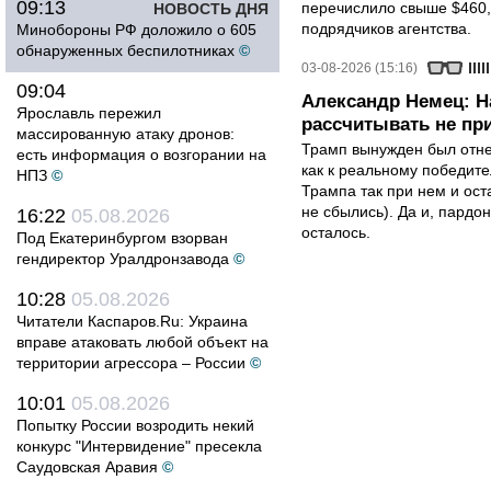
09:13
перечислило свыше $460,
НОВОСТЬ ДНЯ
подрядчиков агентства.
Минобороны РФ доложило о 605
обнаруженных беспилотниках
©
03-08-2026 (15:16)
09:04
Александр Немец: Н
Ярославль пережил
рассчитывать не пр
массированную атаку дронов:
Трамп вынужден был отнес
есть информация о возгорании на
как к реальному победите
НПЗ
©
Трампа так при нем и ост
не сбылись). Да и, пардо
16:22
05.08.2026
осталось.
Под Екатеринбургом взорван
гендиректор Уралдронзавода
©
10:28
05.08.2026
Читатели Каспаров.Ru: Украина
вправе атаковать любой объект на
территории агрессора – России
©
10:01
05.08.2026
Попытку России возродить некий
конкурс "Интервидение" пресекла
Саудовская Аравия
©