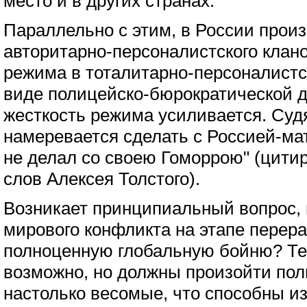
место и в других странах.
Параллельно с этим, в России про
авторитарно-персоналистского клан
режима в тоталитарно-персоналист
виде полицейско-бюрократической д
жесткость режима усиливается. Судя
намеревается сделать с Россией-ма
не делал со своею Гоморрою" (цити
слов Алексея Толстого).
Возникает принципиальный вопрос, 
мирового конфликта на этапе перера
полноценную глобальную бойню? Тео
возможно, но должны произойти по
настолько весомые, что способны и