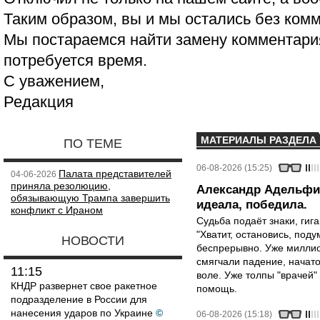
Таким образом, вы и мы остались без ком
Мы постараемся найти замену комментария
потребуется время.
С уважением,
Редакция
МАТЕРИАЛЫ РАЗДЕЛА
ПО ТЕМЕ
06-08-2026 (15:25)
Палата представителей
04-06-2026
приняла резолюцию,
Александр Адельфин
обязывающую Трампа завершить
идеала, победила.
конфликт с Ираном
Судьба подаёт знаки, гига
"Хватит, остановись, поду
НОВОСТИ
беспрерывно. Уже миллио
смягчали падение, начато
11:15
воле. Уже толпы "врачей
КНДР развернет свое ракетное
помощь.
подразделение в России для
нанесения ударов по Украине
©
06-08-2026 (15:18)