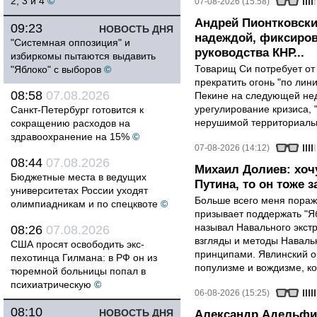
2, 3 и 4
©
07-08-2026 (15:58)
Андрей Пионтковски
09:23
НОВОСТЬ ДНЯ
надеждой, фиксиров
"Системная оппозиция" и
руководства КНР...
избиркомы пытаются выдавить
Товарищ Си потребует от
"Яблоко" с выборов
©
прекратить огонь "по лини
08:58
07.08.2026
Пекине на следующей нед
урегулирование кризиса, 
Санкт-Петербург готовится к
нерушимой территориальн
сокращению расходов на
здравоохранение на 15%
©
07-08-2026 (14:12)
08:44
07.08.2026
Михаил Долиев: хочу
Бюджетные места в ведущих
Путина, то он тоже з
университетах России уходят
Больше всего меня поража
олимпиадникам и по спецквоте
©
призывает поддержать "Яб
называл Навального экст
08:26
07.08.2026
взгляды и методы Наваль
США просят освободить экс-
принципами. Явлинский о
пехотинца Гилмана: в РФ он из
популизме и вождизме, ко
тюремной больницы попал в
психиатрическую
©
06-08-2026 (15:25)
08:10
НОВОСТЬ ДНЯ
Александр Адельфин