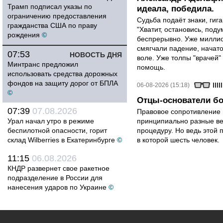
Трамп подписал указы по
идеала, победила.
ограничению предоставления
Судьба подаёт знаки, гига
гражданства США по праву
"Хватит, остановись, поду
рождения
©
беспрерывно. Уже миллио
смягчали падение, начато
07:53
НОВОСТЬ ДНЯ
воле. Уже толпы "врачей
Минтранс предложил
помощь.
использовать средства дорожных
фондов на защиту дорог от БПЛА
06-08-2026 (15:18)
©
Отцы-основатели бо
07:39
07.08.2026
Правовое сопротивление 
Урал начал утро в режиме
принципиально разные ве
беспилотной опасности, горит
процедуру. Но ведь этой 
склад Wilberries в Екатеринбурге
©
в которой шесть человек.
11:15
06.08.2026
КНДР развернет свое ракетное
подразделение в России для
нанесения ударов по Украине
©