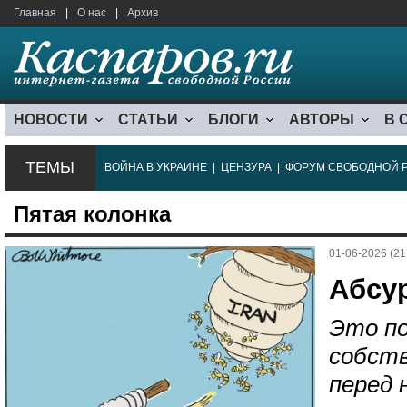
Главная
|
О нас
|
Архив
НОВОСТИ
СТАТЬИ
БЛОГИ
АВТОРЫ
В 
ТЕМЫ
ВОЙНА В УКРАИНЕ
|
ЦЕНЗУРА
|
ФОРУМ СВОБОДНОЙ 
Пятая колонка
01-06-2026 (21
Абсу
Это по
собств
перед 