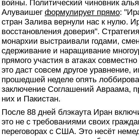
войны. Политический чиновник аль
Алуваишег
формулирует прямо
: "И
стран Залива вернули нас к нулю. И
восстановления доверия". Стратеги
монархии выстраивали годами, смен
сдерживание и наращивание многоу
прямого участия в атаках совместн
это даст совсем другое уравнение, 
прошедшей неделе опять лоббиров
заключение Соглашений Авраама, п
них и Пакистан.
После 88 дней блэкаута Иран включи
это не с требованиями своих граждан
переговорах с США. Это несёт неме