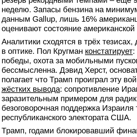
резерв рекордными темпами – ещё 9
неделю. Запасы бензина на минимум
данным Gallup, лишь 16% американ
оценивают состояние американской 
Аналитики сходятся в трёх тезисах,
в оптике. Пол Кругман
констатирует
:
победы, охота за мобильными пуско
бессмысленна. Дэвид Херст, основат
полагает что Трамп проиграл эту во
жёстких вывода
: сопротивление Ира
заразительным примером для радика
безоговорочная поддержка Израиля 
республиканского электората США.
Трамп, годами блокировавший фина