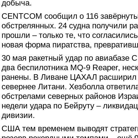
добыча.
CENTCOM сообщил о 116 завёрнутых
обстрелянных. 24 судна получили р
прошли – только те, что согласились
новая форма пиратства, превративше
30 мая ракетный удар по авиабазе 
два беспилотника MQ-9 Reaper, нес
ранены. В Ливане ЦАХАЛ расширил
севернее Литани. Хезболла ответил
обстрелами северных районов Израил
недели удара по Бейруту – ликвида
дивизии.
США тем временем выводят стратег