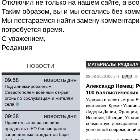
Отключил не только на нашем сайте, а воо
Таким образом, вы и мы остались без ком
Мы постараемся найти замену комментария
потребуется время.
С уважением,
Редакция
МАТЕРИАЛЫ РАЗДЕЛА
НОВОСТИ
08-08-2026 (00:24)
09:58
НОВОСТЬ ДНЯ
Александр Немец: Р
Под аннексированным
Севастополем военный открыл
100 баллистических 
огонь по сослуживцам и жителям
Украина и девять стран 
села
©
коалицию. Кроме Украины,
Лидеры Дании, Франции, 
09:38
НОВОСТЬ ДНЯ
Испании, Швеции, Украин
Правительство разрешило
совместную декларацию о
продавать в РФ бензин ранее
усиленной современной п
запрещенных стандартов Евро —