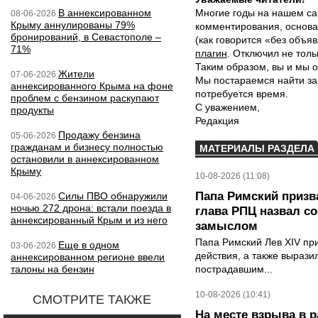
В аннексированном
Многие годы на нашем са
08-06-2026
Крыму аннулированы 79%
комментирования, основа
бронирований, в Севастополе –
(как говорится «без объ
71%
плагин
. Отключил не толь
Таким образом, вы и мы о
Жители
07-06-2026
Мы постараемся найти за
аннексированного Крыма на фоне
потребуется время.
проблем с бензином раскупают
С уважением,
продукты
Редакция
Продажу бензина
05-06-2026
гражданам и бизнесу полностью
МАТЕРИАЛЫ РАЗДЕЛА
остановили в аннексированном
Крыму
10-08-2026 (11:08)
Папа Римский призва
Силы ПВО обнаружили
04-06-2026
ночью 272 дрона: встали поезда в
глава РПЦ назвал с
аннексированный Крым и из него
замыслом
Папа Римский Лев XIV пр
Еще в одном
03-06-2026
действия, а также выраз
аннексированном регионе ввели
талоны на бензин
пострадавшим...
10-08-2026 (10:41)
СМОТРИТЕ ТАКЖЕ
На месте взрыва в 