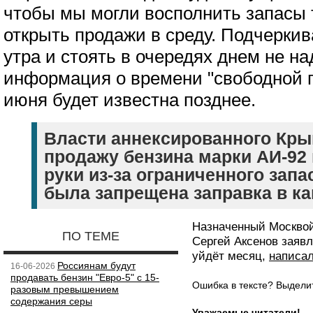
чтобы мы могли восполнить запасы 
открыть продажи в среду. Подчеркив
утра и стоять в очередях днем не на
информация о времени "свободной 
июня будет известна позднее.
Власти аннексированного Кры
продажу бензина марки АИ-92 
руки из-за ограниченного запа
была запрещена заправка в ка
Назначенный Москвой
ПО ТЕМЕ
Сергей Аксенов заяв
уйдёт месяц,
написа
Россиянам будут
16-06-2026
продавать бензин "Евро-5" с 15-
Ошибка в тексте? Выдел
разовым превышением
содержания серы
Уважаемые читатели!