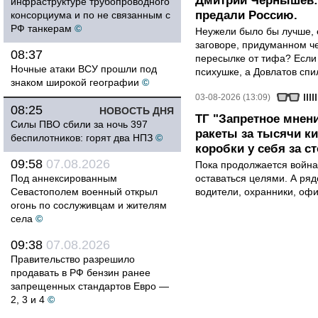
Дмитрий Чернышев: 
инфраструктуре трубопроводного
предали Россию.
консорциума и по не связанным с
РФ танкерам
©
Неужели было бы лучше, 
заговоре, придуманном че
08:37
пересылке от тифа? Если
Ночные атаки ВСУ прошли под
психушке, а Довлатов спи
знаком широкой географии
©
03-08-2026 (13:09)
08:25
НОВОСТЬ ДНЯ
ТГ "Запретное мнени
Силы ПВО сбили за ночь 397
ракеты за тысячи ки
беспилотников: горят два НПЗ
©
коробки у себя за с
09:58
07.08.2026
Пока продолжается война
Под аннексированным
оставаться целями. А ряд
Севастополем военный открыл
водители, охранники, оф
огонь по сослуживцам и жителям
села
©
09:38
07.08.2026
Правительство разрешило
продавать в РФ бензин ранее
запрещенных стандартов Евро —
2, 3 и 4
©