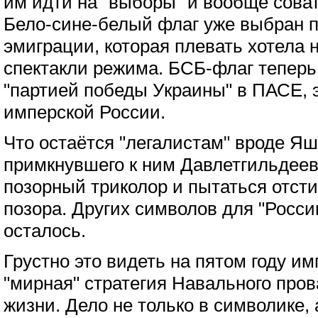
им идти на "выборы" и вообще сова
Бело-сине-белый флаг уже выбран п
эмиграции, которая плевать хотела 
спектакли режима. БСБ-флаг теперь
"партией победы Украины" в ПАСЕ, 
имперской России.
Что остаётся "легалистам" вроде Я
примкнувшего к ним Давлетгильдее
позорный триколор и пытаться отстир
позора. Других символов для "Росси
осталось.
Грустно это видеть на пятом году им
"мирная" стратегия Навального пров
жизни. Дело не только в символике, 