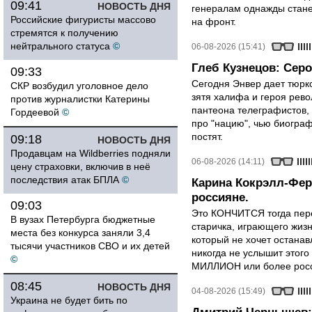
09:41
НОВОСТЬ ДНЯ
генералам однажды стане
Российские фигуристы массово
на фронт.
стремятся к получению
нейтрального статуса
©
06-08-2026 (15:41)
Глеб Кузнецов: Серо
09:33
Сегодня Энвер дает тюрк
СКР возбудил уголовное дело
зятя халифа и героя рево
против журналистки Катерины
пантеона телеграфистов,
Гордеевой
©
про "нацию", чью биограф
постят.
09:18
НОВОСТЬ ДНЯ
Продавцам на Wildberries подняли
06-08-2026 (14:11)
цену страховки, включив в неё
последствия атак БПЛА
©
Карина Кокрэлл-Фер
россияне.
09:03
Это КОНЧИТСЯ тогда пере
В вузах Петербурга бюджетные
старичка, играющего жизн
места без конкурса заняли 3,4
который не хочет останавл
тысячи участников СВО и их детей
никогда не услышит этого
©
МИЛЛИОН или более росси
08:45
НОВОСТЬ ДНЯ
04-08-2026 (15:49)
Украина не будет бить по