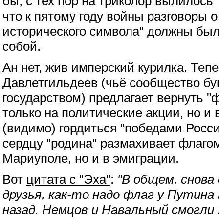
бы, с тех пор на триколор вылилось 
что к пятому году войны разговоры 
исторического символа" должны был
собой.
Ан нет, жив имперский курилка. Тепе
Давлетгильдеев (чьё сообщество бу
государством) предлагает вернуть "
только на политические акции, но и 
(видимо) гордиться "победами Росси
сердцу "родина" размахивает флагом
Мариуполе, но и в эмиграции.
Вот
цитата с "Эха"
:
"В общем, снова
друзья, как-то надо флаг у Путина
назад. Немцов и Навальный смогли 