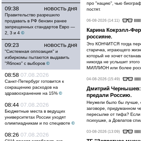
про "нацию", чью биограф
09:38
НОВОСТЬ ДНЯ
постят.
Правительство разрешило
продавать в РФ бензин ранее
06-08-2026 (14:11)
запрещенных стандартов Евро —
Карина Кокрэлл-Фер
2, 3 и 4
©
россияне.
Это КОНЧИТСЯ тогда пере
09:23
НОВОСТЬ ДНЯ
старичка, играющего жизн
"Системная оппозиция" и
который не хочет останавл
избиркомы пытаются выдавить
никогда не услышит этого
"Яблоко" с выборов
©
МИЛЛИОН или более росси
08:58
07.08.2026
04-08-2026 (15:49)
Санкт-Петербург готовится к
сокращению расходов на
Дмитрий Чернышев: 
здравоохранение на 15%
©
предали Россию.
Неужели было бы лучше, 
08:44
07.08.2026
заговоре, придуманном че
Бюджетные места в ведущих
пересылке от тифа? Если
университетах России уходят
психушке, а Довлатов спи
олимпиадникам и по спецквоте
©
03-08-2026 (13:09)
08:26
07.08.2026