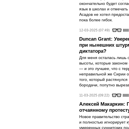
окончательно будет согла
язык в школах и отмечать
Асадов не хотел предост
пока более гибок.
12-03-2025 (07:49)
Duncan Grant: Увере
при нынешних штурм
диктатора?
Для меня осталась лишь 
высоты, которые законом
— и это лучшее, что с те
неправильной же Сирии о
того, который растянулся
бородачи, попутно выреза
11-03-2025 (09:22)
Алексей Макаркин: 
отчаянному протест
Новое правительство стра
и полностью игнорирует ку
умеренных суннитских по