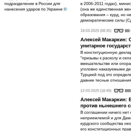
подразделение в России для
в 2006-2011 годах), мини
нанесения ударов по Украине
©
(она же единственная же
образования – курд, но 
демократические силы (С
18-03-2025 (08:35)
Алексей Макаркин: С
унитарное государст
В конституционную декла
"призывы к расколу и сеп
вмешательстве или опора
уголовно наказуемыми де
Турцией под это определе
давние тесные отношения
12-03-2025 (16:49)
Алексей Макаркин: 
против нынешнего с
В соглашении ничего нет 
неприемлемой и для Дамас
курдского сообщества не
его конституционных прав