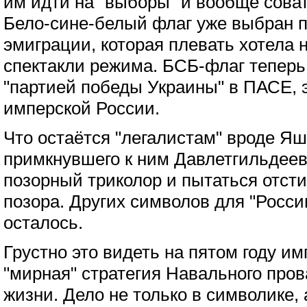
им идти на "выборы" и вообще сова
Бело-сине-белый флаг уже выбран п
эмиграции, которая плевать хотела 
спектакли режима. БСБ-флаг теперь
"партией победы Украины" в ПАСЕ, 
имперской России.
Что остаётся "легалистам" вроде Я
примкнувшего к ним Давлетгильдее
позорный триколор и пытаться отстир
позора. Других символов для "Росси
осталось.
Грустно это видеть на пятом году им
"мирная" стратегия Навального пров
жизни. Дело не только в символике, 