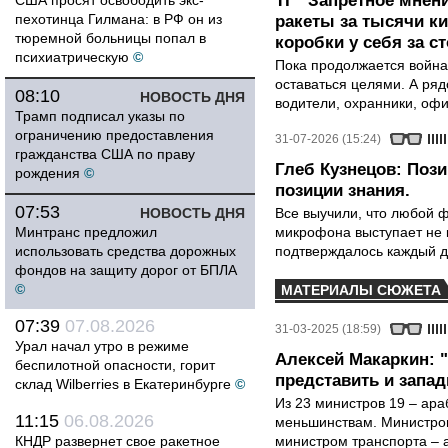
ТГ "Запретное мнени
США просят освободить экс-
пехотинца Гилмана: в РФ он из
ракеты за тысячи ки
тюремной больницы попал в
коробки у себя за с
психиатрическую
©
Пока продолжается война
оставаться целями. А ряд
08:10
НОВОСТЬ ДНЯ
водители, охранники, оф
Трамп подписал указы по
ограничению предоставления
31-07-2026 (15:24)
гражданства США по праву
Глеб Кузнецов: Поз
рождения
©
позиции знания.
07:53
НОВОСТЬ ДНЯ
Все выучили, что любой ф
Минтранс предложил
микрофона выступает не к
использовать средства дорожных
подтверждалось каждый д
фондов на защиту дорог от БПЛА
©
МАТЕРИАЛЫ СЮЖЕТА
07:39
07.08.2026
31-03-2025 (18:59)
Урал начал утро в режиме
Алексей Макаркин: 
беспилотной опасности, горит
представить и запа
склад Wilberries в Екатеринбурге
©
Из 23 министров 19 – ар
11:15
06.08.2026
меньшинствам. Министром
КНДР развернет свое ракетное
министром транспорта – а