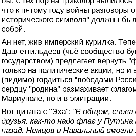
бы, с тех пор на триколор вылилось 
что к пятому году войны разговоры 
исторического символа" должны был
собой.
Ан нет, жив имперский курилка. Тепе
Давлетгильдеев (чьё сообщество бу
государством) предлагает вернуть "
только на политические акции, но и 
(видимо) гордиться "победами Росси
сердцу "родина" размахивает флагом
Мариуполе, но и в эмиграции.
Вот
цитата с "Эха"
:
"В общем, снова
друзья, как-то надо флаг у Путина
назад. Немцов и Навальный смогли 