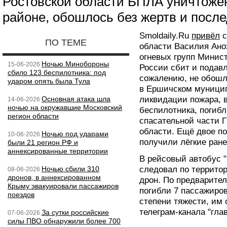
Ростовской области БПЛА уничтоже
районе, обошлось без жертв и после
Smoldaily.Ru
привёл
с
ПО ТЕМЕ
области Василия Ано
огневых групп Минис
Ночью Минобороны
15-06-2026
России сбит и подав
сбило 123 беспилотника: под
сожалению, не обошл
ударом опять была Тула
в Ершичском муницип
Основная атака шла
ликвидации пожара, 
14-06-2026
ночью на окружавшие Московский
беспилотника, погибл
регион области
спасательной части 
области. Ещё двое п
Ночью под ударами
10-06-2026
получили лёгкие ране
были 21 регион РФ и
аннексированные территории
В рейсовый автобус 
Ночью сбили 310
следовал по территор
08-06-2026
дронов, в аннексированном
дрон. По предварител
Крыму эвакуировали пассажиров
погибли 7 пассажиров
поездов
степени тяжести, им
телеграм-канала "гл
За сутки российские
07-06-2026
силы ПВО обнаружили более 700