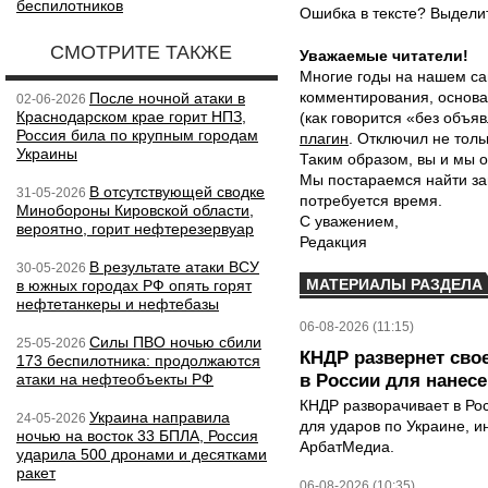
беспилотников
Ошибка в тексте? Выдел
СМОТРИТЕ ТАКЖЕ
Уважаемые читатели!
Многие годы на нашем са
комментирования, основа
После ночной атаки в
02-06-2026
Краснодарском крае горит НПЗ,
(как говорится «без объ
Россия била по крупным городам
плагин
. Отключил не толь
Украины
Таким образом, вы и мы о
Мы постараемся найти за
В отсутствующей сводке
31-05-2026
потребуется время.
Минобороны Кировской области,
С уважением,
вероятно, горит нефтерезервуар
Редакция
В результате атаки ВСУ
30-05-2026
МАТЕРИАЛЫ РАЗДЕЛА
в южных городах РФ опять горят
нефтетанкеры и нефтебазы
06-08-2026 (11:15)
Силы ПВО ночью сбили
25-05-2026
КНДР развернет сво
173 беспилотника: продолжаются
атаки на нефтеобъекты РФ
в России для нанесе
КНДР разворачивает в Ро
Украина направила
24-05-2026
для ударов по Украине, 
ночью на восток 33 БПЛА, Россия
АрбатМедиа.
ударила 500 дронами и десятками
ракет
06-08-2026 (10:35)