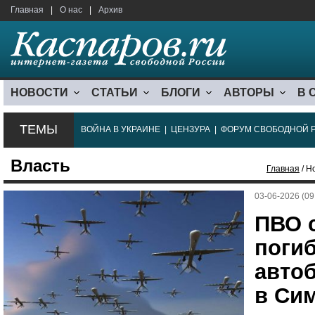
Главная
|
О нас
|
Архив
НОВОСТИ
СТАТЬИ
БЛОГИ
АВТОРЫ
В 
ТЕМЫ
ВОЙНА В УКРАИНЕ
|
ЦЕНЗУРА
|
ФОРУМ СВОБОДНОЙ 
Власть
Главная
/ Н
03-06-2026 (09
ПВО с
поги
авто
в Си