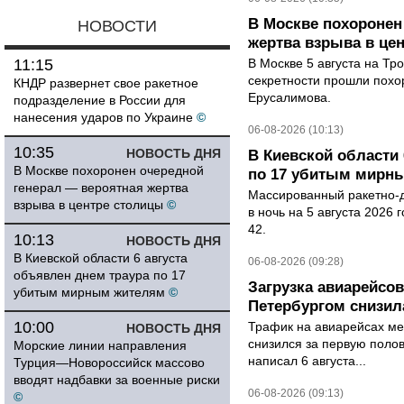
В Москве похоронен
НОВОСТИ
жертва взрыва в це
11:15
В Москве 5 августа на Тр
секретности прошли похо
КНДР развернет свое ракетное
Ерусалимова.
подразделение в России для
нанесения ударов по Украине
©
06-08-2026 (10:13)
10:35
НОВОСТЬ ДНЯ
В Киевской области 
В Москве похоронен очередной
по 17 убитым мирн
генерал — вероятная жертва
Массированный ракетно-д
взрыва в центре столицы
©
в ночь на 5 августа 2026 
42.
10:13
НОВОСТЬ ДНЯ
В Киевской области 6 августа
06-08-2026 (09:28)
объявлен днем траура по 17
Загрузка авиарейсо
убитым мирным жителям
©
Петербургом снизила
10:00
Трафик на авиарейсах ме
НОВОСТЬ ДНЯ
снизился за первую полов
Морские линии направления
написал 6 августа...
Турция—Новороссийск массово
вводят надбавки за военные риски
06-08-2026 (09:13)
©