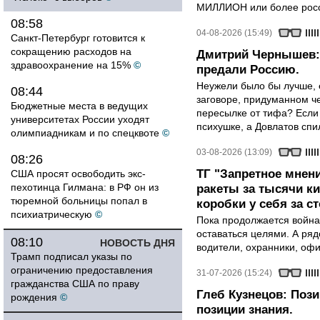
МИЛЛИОН или более росси
08:58
04-08-2026 (15:49)
Санкт-Петербург готовится к
сокращению расходов на
Дмитрий Чернышев: 
здравоохранение на 15%
©
предали Россию.
Неужели было бы лучше, 
08:44
заговоре, придуманном че
Бюджетные места в ведущих
пересылке от тифа? Если
университетах России уходят
психушке, а Довлатов спи
олимпиадникам и по спецквоте
©
03-08-2026 (13:09)
08:26
ТГ "Запретное мнени
США просят освободить экс-
пехотинца Гилмана: в РФ он из
ракеты за тысячи ки
тюремной больницы попал в
коробки у себя за с
психиатрическую
©
Пока продолжается война
оставаться целями. А ряд
08:10
НОВОСТЬ ДНЯ
водители, охранники, оф
Трамп подписал указы по
ограничению предоставления
31-07-2026 (15:24)
гражданства США по праву
Глеб Кузнецов: Поз
рождения
©
позиции знания.