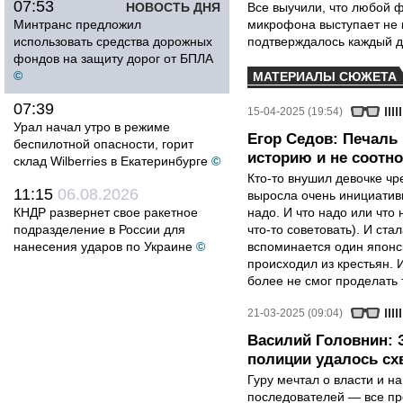
07:53
НОВОСТЬ ДНЯ
Все выучили, что любой ф
Минтранс предложил
микрофона выступает не к
использовать средства дорожных
подтверждалось каждый д
фондов на защиту дорог от БПЛА
©
МАТЕРИАЛЫ СЮЖЕТА
07:39
15-04-2025 (19:54)
Урал начал утро в режиме
Егор Седов: Печаль 
беспилотной опасности, горит
историю и не соотн
склад Wilberries в Екатеринбурге
©
Кто-то внушил девочке ч
11:15
06.08.2026
выросла очень инициативн
КНДР развернет свое ракетное
надо. И что надо или что 
подразделение в России для
что-то советовать). И ста
нанесения ударов по Украине
©
вспоминается один японск
происходил из крестьян. 
более не смог проделать 
21-03-2025 (09:04)
Василий Головнин: 
полиции удалось сх
Гуру мечтал о власти и н
последователей — все про