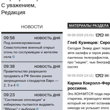
С уважением,
Редакция
МАТЕРИАЛЫ РАЗДЕЛА
НОВОСТИ
06-08-2026 (15:41)
09:58
НОВОСТЬ ДНЯ
Глеб Кузнецов: Серо
Под аннексированным
Севастополем военный открыл
Сегодня Энвер дает тюрк
огонь по сослуживцам и жителям
зятя халифа и героя рево
села
©
пантеона телеграфистов,
про "нацию", чью биограф
09:38
НОВОСТЬ ДНЯ
постят.
Правительство разрешило
продавать в РФ бензин ранее
06-08-2026 (14:11)
запрещенных стандартов Евро —
Карина Кокрэлл-Фер
2, 3 и 4
©
россияне.
Это КОНЧИТСЯ тогда пере
09:23
НОВОСТЬ ДНЯ
старичка, играющего жизн
"Системная оппозиция" и
который не хочет останавл
избиркомы пытаются выдавить
никогда не услышит этого
"Яблоко" с выборов
©