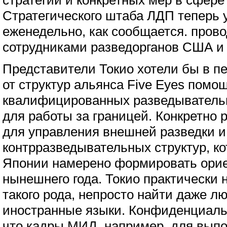
стратегии и конкретных мер в сфере
Стратегического штаба ЛДП теперь 
еженедельно, как сообщается. пров
сотрудниками разведорганов США и 
Представители Токио хотели бы в п
от структур альянса Five Eyes помощ
квалифицированных разведывательн
для работы за границей. Конкретно 
для управления внешней разведки и
контрразведывательных структур, к
Японии намерено формировать орие
нынешнего года. Токио практически 
такого рода, непросто найти даже 
иностранные языки. Конфиденциаль
что кадры МИД, например, для выпо