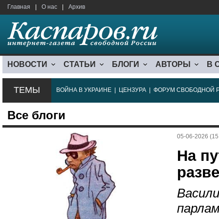
Главная
|
О нас
|
Архив
НОВОСТИ
СТАТЬИ
БЛОГИ
АВТОРЫ
В 
ТЕМЫ
ВОЙНА В УКРАИНЕ
|
ЦЕНЗУРА
|
ФОРУМ СВОБОДНОЙ 
Все блоги
05-06-2026 (15
На пу
разв
Васили
парла