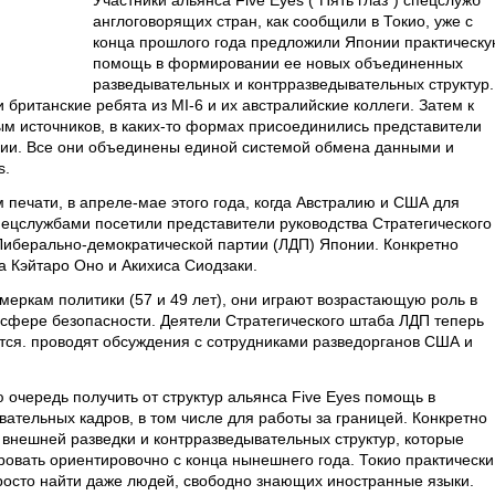
Участники альянса Five Eyes ("Пять глаз") спецслужб
англоговорящих стран, как сообщили в Токио, уже с
конца прошлого года предложили Японии практическ
помощь в формировании ее новых объединенных
разведывательных и контрразведывательных структур.
 британские ребята из MI-6 и их австралийские коллеги. Затем к
м источников, в каких-то формах присоединились представители
ии. Все они объединены единой системой обмена данными и
s.
 печати, в апреле-мае этого года, когда Австралию и США для
ецслужбами посетили представители руководства Стратегического
Либерально-демократической партии (ЛДП) Японии. Конкретно
 Кэйтаро Оно и Акихиса Сиодзаки.
меркам политики (57 и 49 лет), они играют возрастающую роль в
 сфере безопасности. Деятели Стратегического штаба ЛДП теперь
тся. проводят обсуждения с сотрудниками разведорганов США и
 очередь получить от структур альянса Five Eyes помощь в
ательных кадров, в том числе для работы за границей. Конкретно
 внешней разведки и контрразведывательных структур, которые
вать ориентировочно с конца нынешнего года. Токио практически
просто найти даже людей, свободно знающих иностранные языки.