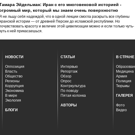
Тамара Эйдельман: Иран с его многовековой историей -
огромный мир, который мы знаем очень поверхностно
Я не льщу себя надеждой, что в одной лекции смогла раскрыть все глубины
иранской истории — от древней Персии до исламской республики. Но
почувствовать красоту и величие этой цивилизации можно и если только чуть-
чуть к ней прикасаешься.
НОВОСТИ
СТАТЬИ
В СТРАНЕ
Оппозиция
Интервью
Образован
Власть
Репортаж
Медицина
Общество
Обзор
Армия
Регионы
Опрос
Полиция
Коррупция
Контркультура
Тюрьмы
Экономика
По поводу
В мире
Пятая колонка
ГАЛЕРЕЯ
Экология
АВТОРЫ
Фото
БЛОГИ
Видео