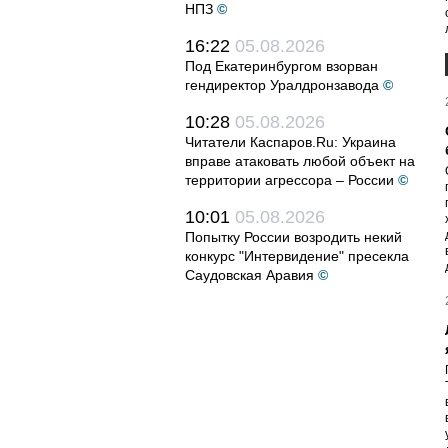
НПЗ
©
16:22
05.08.2026
Под Екатеринбургом взорван
гендиректор Уралдронзавода
©
10:28
05.08.2026
Читатели Каспаров.Ru: Украина
вправе атаковать любой объект на
территории агрессора – России
©
10:01
05.08.2026
Попытку России возродить некий
конкурс "Интервидение" пресекла
Саудовская Аравия
©