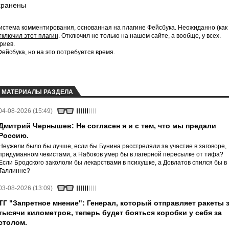
хранены
истема комментирования, основанная на плагине Фейсбука. Неожиданно (как
тключил этот плагин
. Отключил не только на нашем сайте, а вообще, у всех.
риев.
йсбука, но на это потребуется время.
МАТЕРИАЛЫ РАЗДЕЛА
04-08-2026 (15:49)
Дмитрий Чернышев: Не согласен я и с тем, что мы предали
Россию.
Неужели было бы лучше, если бы Бунина расстреляли за участие в заговоре,
придуманном чекистами, а Набоков умер бы в лагерной пересылке от тифа?
Если Бродского закололи бы лекарствами в психушке, а Довлатов спился бы в
Таллинне?
03-08-2026 (13:09)
ТГ "Запретное мнение": Генерал, который отправляет ракеты 
тысячи километров, теперь будет бояться коробки у себя за
столом.