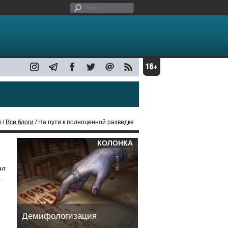
 /
Все блоги
/ На пути к полноценной разведке
КОЛОНКА
ил
.
Демифологизация