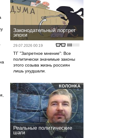
а
му
Законодательный портрет
эпохи
-
29.07.2026 00:19
ТГ "Запретное мнение": Все
политически значимые законы
на
этого созыва жизнь россиян
лишь ухудшали.
КОЛОНКА
м,
Реальные политические
шаги