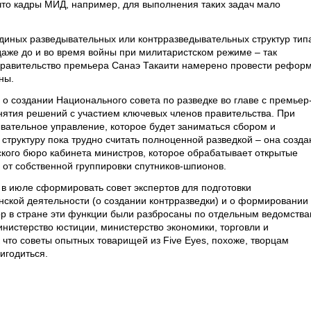
то кадры МИД, например, для выполнения таких задач мало
единых разведывательных или контрразведывательных структур тип
даже до и во время войны при милитаристском режиме – так
правительство премьера Санаэ Такаити намерено провести рефор
ны.
о создании Национального совета по разведке во главе с премьер
нятия решений с участием ключевых членов правительства. При
вательное управление, которое будет заниматься сбором и
структуру пока трудно считать полноценной разведкой – она созда
ского бюро кабинета министров, которое обрабатывает открытые
от собственной группировки спутников-шпионов.
в июле сформировать совет экспертов для подготовки
ской деятельности (о создании контрразведки) и о формировании
ор в стране эти функции были разбросаны по отдельным ведомства
истерство юстиции, министерство экономики, торговли и
что советы опытных товарищей из Five Eyes, похоже, творцам
игодиться.