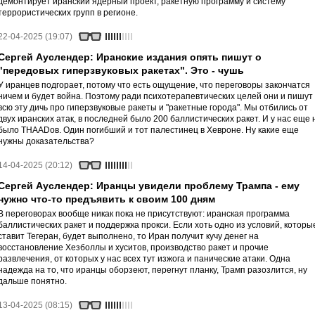
демонтирует иранский ядерный проект, ракетную программу и систему
террористических групп в регионе.
22-04-2025 (19:07)
Сергей Ауслендер: Иранские издания опять пишут о
"передовых гиперзвуковых ракетах". Это - чушь
У иранцев подгорает, потому что есть ощущение, что переговоры закончатся
ничем и будет война. Поэтому ради психотерапевтических целей они и пишут
всю эту дичь про гиперзвуковые ракеты и "ракетные города". Мы отбились от
двух иранских атак, в последней было 200 баллистических ракет. И у нас еще 
было THAADов. Один погибший и тот палестинец в Хевроне. Ну какие еще
нужны доказательства?
14-04-2025 (20:12)
Сергей Ауслендер: Иранцы увидели проблему Трампа - ему
нужно что-то предъявить к своим 100 дням
В переговорах вообще никак пока не присутствуют: иранская программа
баллистических ракет и поддержка прокси. Если хоть одно из условий, которы
ставит Тегеран, будет выполнено, то Иран получит кучу денег на
восстановление Хезболлы и хуситов, производство ракет и прочие
развлечения, от которых у нас всех тут изжога и панические атаки. Одна
надежда на то, что иранцы оборзеют, перегнут планку, Трамп разозлится, ну
дальше понятно.
13-04-2025 (08:15)