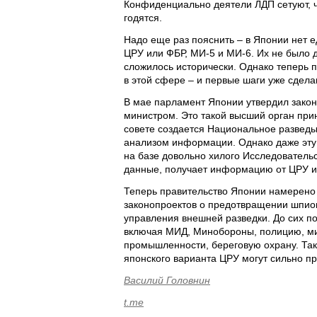
Конфиденциально деятели ЛДП сетуют, ч
годятся.
Надо еще раз пояснить – в Японии нет 
ЦРУ или ФБР, МИ-5 и МИ-6. Их не было 
сложилось исторически. Однако теперь 
в этой сфере – и первые шаги уже сдела
В мае парламент Японии утвердил закон 
министром. Это такой высший орган при
совете создается Национальное разведы
анализом информации. Однако даже эту 
на базе довольно хилого Исследователь
данные, получает информацию от ЦРУ и 
Теперь правительство Японии намерено 
законопроектов о предотвращении шпион
управления внешней разведки. До сих п
включая МИД, Минобороны, полицию, мин
промышленности, береговую охрану. Так 
японского варианта ЦРУ могут сильно пр
Василий Головнин
t.me