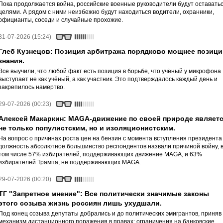
Пока продолжается война, российские военные руководители будут оставать
целями. А рядом с ними неизбежно будут находиться водители, охранники,
официанты, соседи и случайные прохожие.
31-07-2026 (15:24)
Глеб Кузнецов: Позиция арбитража порядково мощнее позици
знания.
Все выучили, что любой факт есть позиция в борьбе, что учёный у микрофона
выступает не как учёный, а как участник. Это подтверждалось каждый день и
закрепилось намертво.
29-07-2026 (00:23)
Алексей Макаркин: MAGA-движение по своей природе являет
не только популистским, но и изоляционистским.
На вопрос о причинах роста цен на бензин с момента вступления президента
должность абсолютное большинство респондентов назвали причиной войну, 
том числе 57% избирателей, поддерживающих движение MAGA, и 63%
избирателей Трампа, не поддерживающих MAGA.
29-07-2026 (00:20)
ТГ "Запретное мнение": Все политически значимые законы
этого созыва жизнь россиян лишь ухудшали.
Под конец созыва депутаты добрались и до политических эмигрантов, приняв
механизм дистанционного поражения в правах: ограничения на банковские