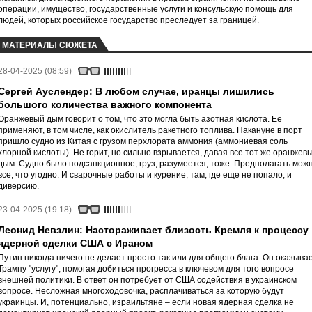
операции, имущество, государственные услуги и консульскую помощь для
людей, которых российское государство преследует за границей.
МАТЕРИАЛЫ СЮЖЕТА
28-04-2025 (08:59)
Сергей Ауслендер: В любом случае, иранцы лишились
большого количества важного компонента
Оранжевый дым говорит о том, что это могла быть азотная кислота. Ее
применяют, в том числе, как окислитель ракетного топлива. Накануне в порт
пришло судно из Китая с грузом перхлората аммония (аммониевая соль
хлорной кислоты). Не горит, но сильно взрывается, давая все тот же оранжев
дым. Судно было подсанкционное, груз, разумеется, тоже. Предполагать мож
все, что угодно. И сварочные работы и курение, там, где еще не попало, и
диверсию.
23-04-2025 (19:18)
Леонид Невзлин: Настораживает близость Кремля к процессу
ядерной сделки США с Ираном
Путин никогда ничего не делает просто так или для общего блага. Он оказыва
Трампу "услугу", помогая добиться прогресса в ключевом для того вопросе
внешней политики. В ответ он потребует от США содействия в украинском
вопросе. Несложная многоходовочка, расплачиваться за которую будут
украинцы. И, потенциально, израильтяне – если новая ядерная сделка не