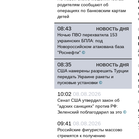
родителям сообщают об
операциях по банковским картам
детей
08:43
НОВОСТЬ ДНЯ
Ночью ПВО перехватила 153
украинских БПЛА: под
Новороссийском атакована база
"Роснефти"
©
08:35
НОВОСТЬ ДНЯ
США намерены разрешить Турции
передать Украине ракеты и
пусковые установки
©
10:02
08.08.2026
Сенат США утвердил закон об
"адских санкциях" против РФ:
Зеленский поблагодарил за это
©
09:41
08.08.2026
Российские фигуристы массово
стремятся к получению