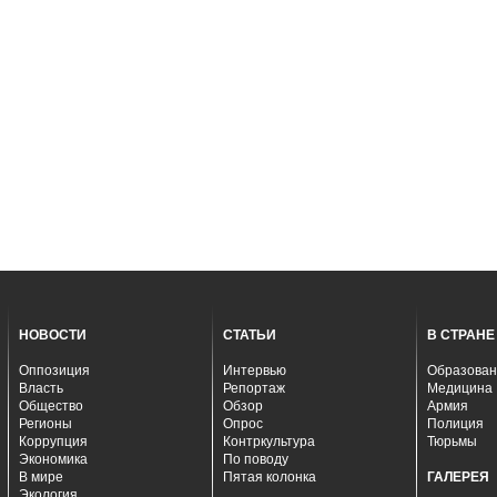
НОВОСТИ
СТАТЬИ
В СТРАНЕ
Оппозиция
Интервью
Образован
Власть
Репортаж
Медицина
Общество
Обзор
Армия
Регионы
Опрос
Полиция
Коррупция
Контркультура
Тюрьмы
Экономика
По поводу
В мире
Пятая колонка
ГАЛЕРЕЯ
Экология