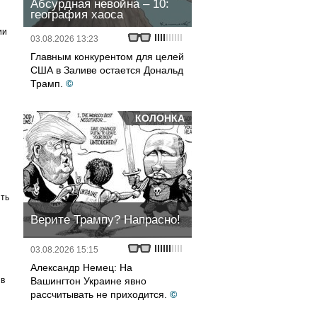
Абсурдная невойна – 10:
география хаоса
ии
03.08.2026 13:23
Главным конкурентом для целей
США в Заливе остается Дональд
Трамп.
©
КОЛОНКА
ть
Верите Трампу? Напрасно!
03.08.2026 15:15
Александр Немец: На
ив
Вашингтон Украине явно
рассчитывать не приходится.
©