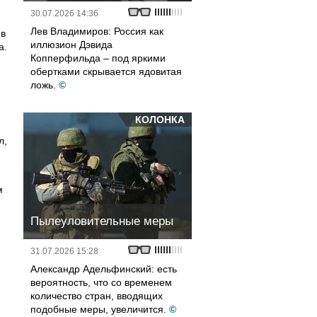
30.07.2026 14:36
Лев Владимиров: Россия как
 в
иллюзион Дэвида
а.
Копперфильда – под яркими
обертками скрывается ядовитая
ложь.
©
КОЛОНКА
л,
м
Пылеуловительные меры
31.07.2026 15:28
Александр Адельфинский: есть
вероятность, что со временем
количество стран, вводящих
подобные меры, увеличится.
©