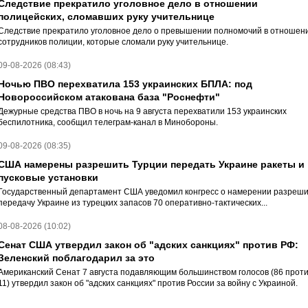
Следствие прекратило уголовное дело в отношении
полицейских, сломавших руку учительнице
Следствие прекратило уголовное дело о превышении полномочий в отношен
сотрудников полиции, которые сломали руку учительнице.
09-08-2026 (08:43)
Ночью ПВО перехватила 153 украинских БПЛА: под
Новороссийском атакована база "Роснефти"
Дежурные средства ПВО в ночь на 9 августа перехватили 153 украинских
беспилотника, сообщил телеграм-канал в Минобороны.
09-08-2026 (08:35)
США намерены разрешить Турции передать Украине ракеты и
пусковые установки
Государственный департамент США уведомил конгресс о намерении разреши
передачу Украине из турецких запасов 70 оперативно-тактических...
08-08-2026 (10:02)
Сенат США утвердил закон об "адских санкциях" против РФ:
Зеленский поблагодарил за это
Американский Сенат 7 августа подавляющим большинством голосов (86 прот
11) утвердил закон об "адских санкциях" против России за войну с Украиной.