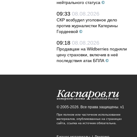
нейтрального статуса
©
09:33
08.08.2026
СКР возбудил уголовное дело
против журналистки Катерины
Гордеевой
©
09:18
08.08.2026
Продавцам на Wildberries подняли
цену страховки, включив в неё
последствия атак БПЛА
©
© 2005-2026. Все права защищены. v1
При полном или частичном использовании
материалов, опубликованных на страницах
сайта, ссылка на источник обязательна.