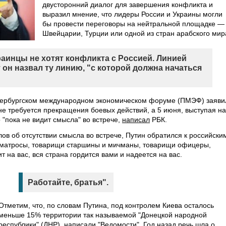
двусторонний диалог для завершения конфликта и
выразил мнение, что лидеры России и Украины могли
бы провести переговоры на нейтральной площадке —
Швейцарии, Турции или одной из стран арабского мир
раинцы не хотят конфликта с Россией. Линией
он назвал ту линию, "с которой должна начаться
етербургском международном экономическом форуме (ПМЭФ) заяви
не требуется прекращения боевых действий, а 5 июня, выступая на
"пока не видит смысла" во встрече,
написал
РБК.
ов об отсутствии смысла во встрече, Путин обратился к российски
 матросы, товарищи старшины и мичманы, товарищи офицеры,
 на вас, вся страна гордится вами и надеется на вас.
Работайте, братья".
Отметим, что, по словам Путина, под контролем Киева осталось
меньше 15% территории так называемой "Донецкой народной
республики" (ДНР),
написали
"Ведомости". Год назад речь шла о