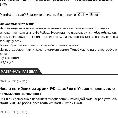
17%.
Ошибка в тексте? Выделите ее мышкой и нажмите
Ctrl
+
Enter
Уважаемые читатели!
Многие годы на нашем сайте использовалась система комментирования,
основанная на плагине Фейсбука. Неожиданно (как говорится «без объявлени
войны»)
Фейсбук отключил этот плагин
. Отключил не только на нашем сайте, 
вообще, у всех.
Таким образом, вы и мы остались без комментариев.
Мы постараемся найти замену комментариям Фейсбука, но на это потребуетс
время.
С уважением,
Редакция
МАТЕРИАЛЫ РАЗДЕЛА
09-08-2026 (09:35)
Число погибших из армии РФ на войне в Украине превысило
полмиллиона человек
Би-би-си совместно с изданием "Медиазона" и командой волонтёров установ
имена 238 014 российских военных, погибших с начала...
09-08-2026 (09:01)