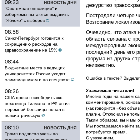
09:23
НОВОСТЬ ДНЯ
дежурство правоохра
"Системная оппозиция" и
избиркомы пытаются выдавить
Пострадали четыре че
"Яблоко" с выборов
©
Возгорание локализов
08:58
Очевидно, что атака 
Санкт-Петербург готовится к
область связана с п
сокращению расходов на
международным экон
здравоохранение на 15%
©
последний день его р
форума из других стр
08:44
неизвестно.
Бюджетные места в ведущих
университетах России уходят
Ошибка в тексте? Выдел
олимпиадникам и по спецквоте
©
Уважаемые читатели!
08:26
Многие годы на нашем са
США просят освободить экс-
комментирования, основа
пехотинца Гилмана: в РФ он из
(как говорится «без объ
тюремной больницы попал в
плагин
. Отключил не толь
психиатрическую
©
Таким образом, вы и мы о
Мы постараемся найти за
08:10
НОВОСТЬ ДНЯ
потребуется время.
Трамп подписал указы по
С уважением,
ограничению предоставления