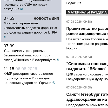
Редакция
гражданства США по праву
рождения
©
МАТЕРИАЛЫ РАЗДЕЛА
07:53
НОВОСТЬ ДНЯ
07-08-2026 (09:38)
Минтранс предложил
использовать средства дорожных
Правительство разр
фондов на защиту дорог от БПЛА
ранее запрещенных с
©
Правительство России в к
топливном рынке разрешил
07:39
России...
Урал начал утро в режиме
беспилотной опасности, горит
07-08-2026 (09:23)
склад Wilberries в Екатеринбурге
©
"Системная оппози
11:15
06.08.2026
выдавить "Яблоко"
КНДР развернет свое ракетное
ЦИК зарегистрировал спис
подразделение в России для
Государственную думу, ко
нанесения ударов по Украине
©
07-08-2026 (08:58)
Санкт-Петербург го
здравоохранение на
Председатель комитета п