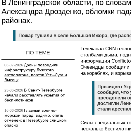
В Ленинградской области, по словам
Александра Дрозденко, обломки пад
районах.
Пожар тушили в селе Большая Ижора, где рас
Телеканал CNN геоло
ПО ТЕМЕ
столбами дыма, под
информация
Conflict
Дроны повредили
06-07-2026
Очевидцы сообщили о
инфраструктуру Лужского
на кораблях, и взрыва
артполигона, портов Усть-Луга и
Высоцк
Президент Ук
В Санкт-Петербурге
23-06-2026
сообщил, что
начали расставлять укрытия от
преодолели о
беспилотников
достигли Лен
стали арсена
Главный военно-
16-06-2026
морской парад, видимо, опять
отменен: в Петербурге слишком
Силы специальных оп
опасно
несколько беспилотн