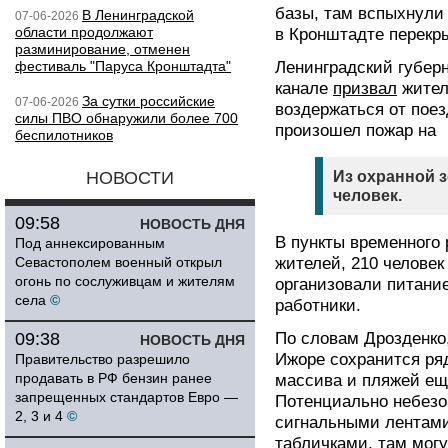
базы, там вспыхнули
В Ленинградской
07-06-2026
области продолжают
в Кронштадте перекры
разминирование, отменен
фестиваль "Паруса Кронштадта"
Ленинградский губерн
канале
призвал
жител
За сутки российские
07-06-2026
воздержаться от поез
силы ПВО обнаружили более 700
произошел пожар на
беспилотников
НОВОСТИ
Из охранной 
человек.
09:58
НОВОСТЬ ДНЯ
В пункты временного
Под аннексированным
Севастополем военный открыл
жителей, 210 человек
огонь по сослуживцам и жителям
организовали питани
села
©
работники.
09:38
По словам Дрозденко
НОВОСТЬ ДНЯ
Ижоре сохранится ряд
Правительство разрешило
продавать в РФ бензин ранее
массива и пляжей ещ
запрещенных стандартов Евро —
Потенциально небезо
2, 3 и 4
©
сигнальными лентам
табличками, там мог