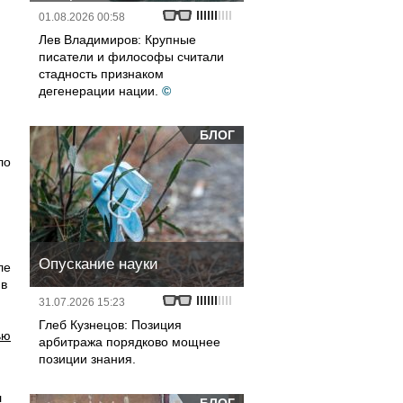
01.08.2026 00:58
Лев Владимиров: Крупные
писатели и философы считали
стадность признаком
дегенерации нации.
©
БЛОГ
ло
Опускание науки
ле
 в
31.07.2026 15:23
Глеб Кузнецов: Позиция
ью
арбитража порядково мощнее
позиции знания.
л