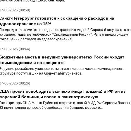
думу, которые пройдут 18-20 сентября.
07-08-2026 (08:58)
Санкт-Петербург готовится к сокращению расходов на
здравоохранение на 15%
Председатель комитета по здравоохранению Андрей Сарана 6 августа ответ
на запрос главы петербургской "Справедливой России". Речь о предстоящем
сокращении расходов на здравоохранение.
07-08-2026 (08:44)
Бюджетные места в ведущих университетах России уходят
олимпиадникам и по спецквоте
Ведущие российские университеты отметили рост числа олимпиадников в
структуре поступивших на бюджет абитуриентов.
07-08-2026 (08:26)
США просят освободить экс-пехотинца Гилмана: в РФ он из
тюремной больницы попал в психиатрическую
Госсекретарь США Марко Рубио на встрече с главой МИД РФ Сергеем Лавров
23 июля поднял вопрос об освобождении бывшего морского...