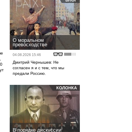
БЛОГ
О моральном
превосходстве
че
04.08.2026 15:46
,
Дмитрий Чернышев: Не
20
согласен я и с тем, что мы
ут
предали Россию.
КОЛОНКА
В порядке дискуссии