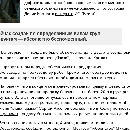
дефицита является беспочвенным, заявил министр
сельского хозяйства аннексированного полуострова
Денис Кратюк в
интервью
ИС "Вести".
ейчас создан по определенным видам круп,
дуктам — абсолютно беспочвенный.
. Во-вторых — никогда не было объемов на день-два, это всегда бы
в производится внутри республики", — пояснил Кратюк.
 в приоритетном порядке обеспечивают предприятия,
е заводы по производству рыбы. Кроме того, через две недели в
ампания, аграриев обеспечат необходимым топливом в срок.
Напомним, что в конце мая в аннексированных Крыму и Севастопо
ввели ограничения на продажу бензина — не более 20 л в руки раз
сутки, с 31 мая топливо отпускалось в приоритетном порядке
коммунальному и социальному транспорту, а также по талонам. 4
июня "глава Крыма" Сергей Аксенов объявил, что в Крыму
полност
ограничат
продажу бензина за наличный расчет на несколько дней.
Бензовозы не смогли в четверг, 4 июня, привезти топливо в
Севастополь, сообщил поставленный Москвой "губернатор" Михаи