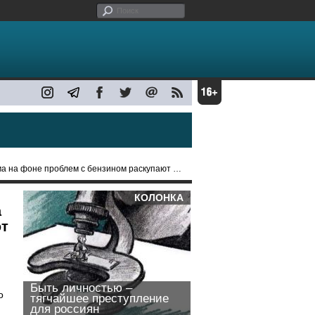
а фоне проблем с бензином раскупают продукты
КОЛОНКА
а
ют
Быть личностью –
о
тягчайшее преступление
для россиян