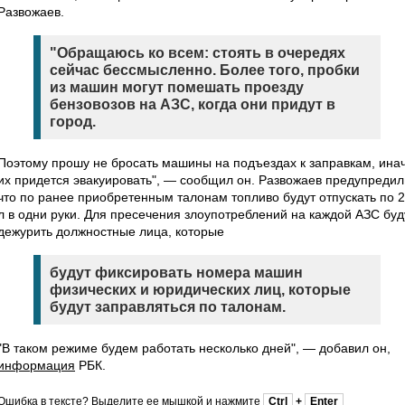
Развожаев.
"Обращаюсь ко всем: стоять в очередях
сейчас бессмысленно. Более того, пробки
из машин могут помешать проезду
бензовозов на АЗС, когда они придут в
город.
Поэтому прошу не бросать машины на подъездах к заправкам, ина
их придется эвакуировать", — сообщил он. Развожаев предупредил
что по ранее приобретенным талонам топливо будут отпускать по 
л в одни руки. Для пресечения злоупотреблений на каждой АЗС буд
дежурить должностные лица, которые
будут фиксировать номера машин
физических и юридических лиц, которые
будут заправляться по талонам.
"В таком режиме будем работать несколько дней", — добавил он,
информация
РБК.
Ошибка в тексте? Выделите ее мышкой и нажмите
Ctrl
+
Enter