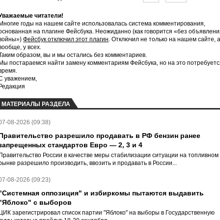
Уважаемые читатели!
Многие годы на нашем сайте использовалась система комментирования,
основанная на плагине Фейсбука. Неожиданно (как говорится «без объявлени
войны»)
Фейсбук отключил этот плагин
. Отключил не только на нашем сайте, 
вообще, у всех.
Таким образом, вы и мы остались без комментариев.
Мы постараемся найти замену комментариям Фейсбука, но на это потребуетс
время.
С уважением,
Редакция
МАТЕРИАЛЫ РАЗДЕЛА
07-08-2026 (09:38)
Правительство разрешило продавать в РФ бензин ранее
запрещенных стандартов Евро — 2, 3 и 4
Правительство России в качестве меры стабилизации ситуации на топливном
рынке разрешило производить, ввозить и продавать в России...
07-08-2026 (09:23)
"Системная оппозиция" и избиркомы пытаются выдавить
"Яблоко" с выборов
ЦИК зарегистрировал список партии "Яблоко" на выборы в Государственную