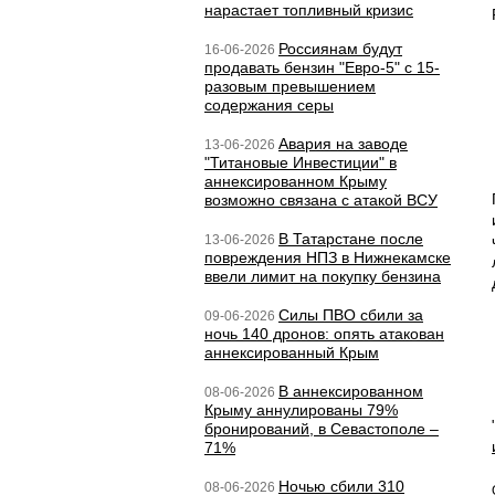
нарастает топливный кризис
Россиянам будут
16-06-2026
продавать бензин "Евро-5" с 15-
разовым превышением
содержания серы
Авария на заводе
13-06-2026
"Титановые Инвестиции" в
аннексированном Крыму
возможно связана с атакой ВСУ
В Татарстане после
13-06-2026
повреждения НПЗ в Нижнекамске
ввели лимит на покупку бензина
Силы ПВО сбили за
09-06-2026
ночь 140 дронов: опять атакован
аннексированный Крым
В аннексированном
08-06-2026
Крыму аннулированы 79%
бронирований, в Севастополе –
71%
Ночью сбили 310
08-06-2026