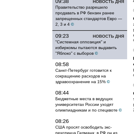
09:38
НОВОСТЬ ДНЯ
Правительство разрешило
продавать в РФ бензин ранее
запрещенных стандартов Евро —
2, 3 и 4
©
09:23
НОВОСТЬ ДНЯ
"Системная оппозиция" и
избиркомы пытаются выдавить
"Яблоко" с выборов
©
08:58
Санкт-Петербург готовится к
сокращению расходов на
здравоохранение на 15%
©
08:44
Бюджетные места в ведущих
университетах России уходят
олимпиадникам и по спецквоте
©
08:26
США просят освободить экс-
пехотинца Гилмана: в РФ он из