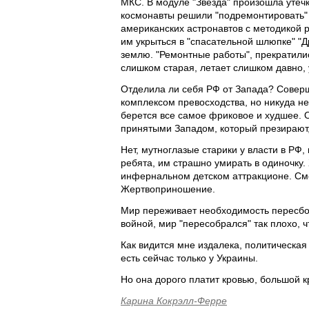
МКС. В модуле "Звезда" произошла утеч
космонавты решили "подремонтировать" о
американских астронавтов с методикой 
им укрыться в "спасательной шлюпке" "
землю. "Ремонтные работы", прекратили
слишком старая, летает слишком давно, у
Отделила ли себя РФ от Запада? Соверш
комплексом превосходства, но никуда не
берется все самое фриковое и худшее. 
принятыми Западом, который презирают, 
Нет, мутноглазые старики у власти в РФ,
ребята, им страшно умирать в одиночку.
инфернальном детском аттракционе. См
Жертвоприношение.
Мир переживает необходимость пересбор
войной, мир "пересобрался" так плохо, ч
Как видится мне издалека, политическа
есть сейчас только у Украины.
Но она дорого платит кровью, большой к
Карина Кокрэлл-Ферре