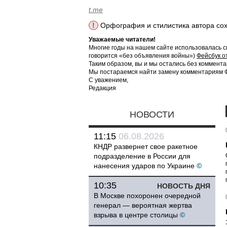
t.me
!
Орфография и стилистика автора со
Уважаемые читатели!
Многие годы на нашем сайте использовалась с
говорится «без объявления войны»)
Фейсбук о
Таким образом, вы и мы остались без коммента
Мы постараемся найти замену комментариям Фе
С уважением,
Редакция
НОВОСТИ
11:15
06.08.2026
КНДР развернет свое ракетное
подразделение в России для
нанесения ударов по Украине
©
10:35
НОВОСТЬ ДНЯ
В Москве похоронен очередной
генерал — вероятная жертва
взрыва в центре столицы
©