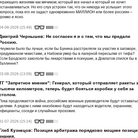
играющего жизнями как мячиком, который все начал и который не хочет
останавливаться. Но его слух устроен так, что он никогда не услышит этого
вопроса, пока его не задаст одновременно МИЛЛИОН или более россиян –
громко и ясно.
04-08-2026 (15:49)
Дмитрий Чернышев: Не согласен я и с тем, что мы предали
Россию.
Неужели было бы лучше, если бы Бунина расстреляли за участие в заговоре,
придуманном чекистами, а Набоков умер бы в лагерной пересылке от тифа?
Если Бродского закололи бы лекарствами в психушке, а Довлатов спился бы в
Таллинне?
03-08-2026 (13:09)
ТГ "Запретное мнение": Генерал, который отправляет ракеты 
тысячи километров, теперь будет бояться коробки у себя за
столом.
Пока продолжается война, российские военные руководители будут оставать
целями. А рядом с ними неизбежно будут находиться водители, охранники,
официанты, соседи и случайные прохожие.
31-07-2026 (15:24)
Глеб Кузнецов: Позиция арбитража порядково мощнее позици
знания.