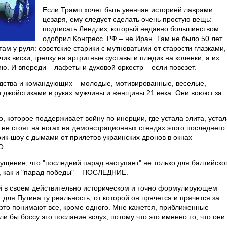
Если Трамп хочет быть увенчан историей лаврами
цезаря, ему следует сделать очень простую вещь:
подписать Лендлиз, который недавно большинством
одобрил Конгресс. РФ – не Иран. Там не было 50 лет
ам у руля: советские старики с мутноватыми от старости глазками,
к виски, грелку на артритные суставы и пледик на коленки, а их
ю. И впереди – лафеты и духовой оркестр – если повезет.
одства и командующих – молодые, мотивированные, веселые,
 джойстиками в руках мужчины и женщины 21 века. Они воюют за
, которое поддерживает войну по инерции, где устала элита, устал
 не стоят на ногах на демонстрационных стендах этого последнего
рик-шоу с дымами от прилетов украинских дронов в окнах –
О.
щущение, что "последний парад наступает" не только для балтийско
й, как и "парад победы" – ПОСЛЕДНИЕ.
ий в своем действительно историческом и точно формулирующем
для Путина ту реальность, от которой он прячется и прячется за
 это понимают все, кроме одного. Мне кажется, приближенные
и бы боссу это послание вслух, потому что это именно то, что они