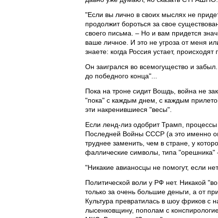
"Если вы лично в своих мыслях не придет
продолжит бороться за свое существовани
своего письма. – Но и вам придется зна
ваше личное. И это не угроза от меня и
знаете: когда Россия устает, происходят
Он заигрался во всемогущество и забыл
до победного конца"...
Пока на троне сидит Вошдь, война не за
"пока" с каждым днем, с каждым прилет
эти накренившиеся "весы".
Если ленд-лиз одобрит Трамп, процессы
Последней Войны СССР (а это именно он
труднее заменить, чем в стране, у кото
фаллические символы, типа "орешника" 
"Никакие авианосцы не помогут, если нет
Политической воли у РФ нет. Никакой "во
только за очень большие деньги, а от пр
Культура превратилась в шоу фриков с 
лысенковщину, пополам с конспирологие