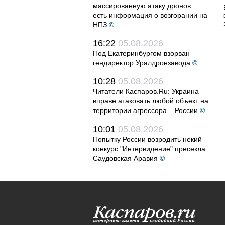
массированную атаку дронов:
есть информация о возгорании на
НПЗ
©
16:22
05.08.2026
Под Екатеринбургом взорван
гендиректор Уралдронзавода
©
10:28
05.08.2026
Читатели Каспаров.Ru: Украина
вправе атаковать любой объект на
территории агрессора – России
©
10:01
05.08.2026
Попытку России возродить некий
конкурс "Интервидение" пресекла
Саудовская Аравия
©