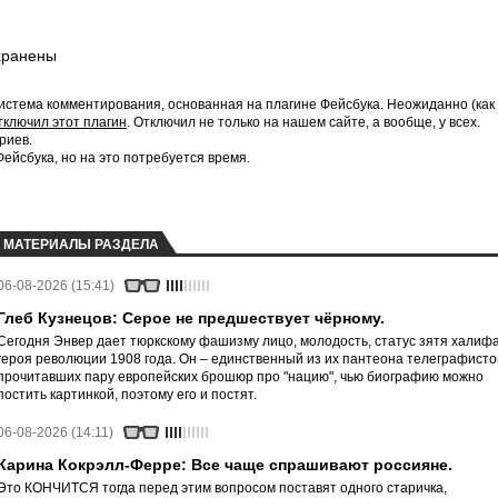
хранены
истема комментирования, основанная на плагине Фейсбука. Неожиданно (как
тключил этот плагин
. Отключил не только на нашем сайте, а вообще, у всех.
риев.
йсбука, но на это потребуется время.
МАТЕРИАЛЫ РАЗДЕЛА
06-08-2026 (15:41)
Глеб Кузнецов: Серое не предшествует чёрному.
Сегодня Энвер дает тюркскому фашизму лицо, молодость, статус зятя халифа
героя революции 1908 года. Он – единственный из их пантеона телеграфисто
прочитавших пару европейских брошюр про "нацию", чью биографию можно
постить картинкой, поэтому его и постят.
06-08-2026 (14:11)
Карина Кокрэлл-Ферре: Все чаще спрашивают россияне.
Это КОНЧИТСЯ тогда перед этим вопросом поставят одного старичка,