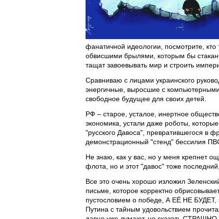
фанатичной идеологии, посмотрите, кто т
обвисшими брылями, которым бы стаканчи
тащат завоевывать мир и строить импери
Сравниваю с лицами украинского руков
энергичные, выросшие с компьютерными
свободное будущее для своих детей.
РФ – старое, усталое, инертное общество
экономика, устали даже роботы, которые
"русского Давоса", превратившегося в ф
демонстрационный "стенд" бессилия ПВ
Не знаю, как у вас, но у меня крепнет о
флота, но и этот "давос" тоже последни
Все это очень хорошо изложил Зеленск
письме, которое корректно обрисовывает 
пустословием о победе, А ЕЁ НЕ БУДЕТ,
Путина с тайным удовольствием прочитал
давно уже думают, но сказать СТРАШНО.