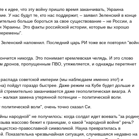
е к идее, что эту войну пришло время заканчивать, Украина
е. У нас будут те, кто нас поддержит, – заявил Зеленский в конце
чительно больше бороться за свое существование – не России, а
ли Украины. Это факты российской истории, которые вы хорошо
 перемены".
. Зеленский напомнил. Последний царь РИ тоже все повторял "войн
кончится никогда. Это понимает кремлевская челядь. И это слово
ом дронов, пропущенным ПВО, утяжеляется, и однажды перетянет
 распада советской империи (мы наблюдаем именно это!) и
а) пойдут гораздо быстрее. Даже режим на Кубе будет дольше и
рой стремительно заканчивается даже геополитическая виагра. А
– жалкая замена утерянной потенции – политической воли.
 политической воли", очень точно сказал Си.
йны народной" не получилось: когда солдат идет воевать "за родин
изыва массово бежит к границам, о какой "народной войне" речь?
нацистско-православной символикой. Наука превратилась в
й. Показательна чрезвычайная ситуация, случившаяся недавно на