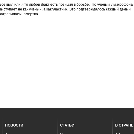
Все выучили, что любой факт есть позиция в борьбе, что учёный у микрофона
выступает не как учёный, а как участник. Это подтверждалось каждый день и
закрепилось намертво.
НОВОСТИ
СТАТЬИ
В СТРАНЕ