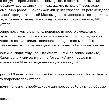
ка воздуха через многочисленные дыры в обшивке. Российские
бшивку, достав...пилу или ножовку, что вызвало "несогласие
ремонтных работ", и американский центр управления рекомендова
Дракон", предоставленной Маском, для возможного возвращения на
сь, астронавты вернулись в модуль, утечки продолжаются, МКС
стала...
енно нет, и комплекс неполноценности просто смешался с
 делся. Запад все равно остается главным ориентиром, просто
Остается вечная цивилизационная фрейдовская мечта быть
ненавидят, которому завидуют и все равно тайно считают выше.
 конечно, видят будущее. Это смерть и вечная война. Давайте,
 Характерно и символично, что "орешник" имитировали в
ертоносный Молох с еще живыми детьми внутри.
ки. В ХХ веке таким толчком были мировые войны. После Первой
то потребовалась Вторая...
я воля и энергия в необходимом для переустройства мира объеме
ровью.