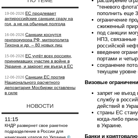
ПО ТЕМЕ
расширение огра
"теневого флота
пополнить еще 3
ЕС продлевает
19-06-2026
антироссийские санкции сразу на
ограничение про
год, а не на обычные полгода
сжиженный прир
под санкции мог
Санкции коснутся
16-06-2026
НПЗ, связанные 
генпрокурора РФ, митрополита
Тихона и др. – 80 новых лиц
российской неф
введение ограни
ЕС учтёт всех россиян,
15-06-2026
портами и четы
принимавших участие в войне в
сохранение пото
Украине, и закроет им въезд в ЕС
текущем уровне 
Санкции ЕС против
12-06-2026
Визовые ограничен
Национального расчетного
депозитария Мосбиржи оставлены
в силе
запрет не въезд
службу в россий
НОВОСТИ
действий в Укра
страны ЕС стану
11:15
когда-либо прин
в Украине.
КНДР развернет свое ракетное
подразделение в России для
Банки и криптовалю
нанесения ударов по Украине
©