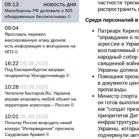
частности треск
09:13
НОВОСТЬ ДНЯ
распространить 
Минобороны РФ доложило о 605
обнаруженных беспилотниках
©
Среди персоналий 
09:04
Патриарх Кирилл
Ярославль пережил
"оправдание и п
массированную атаку дронов:
агрессии в Украи
есть информация о возгорании на
возглавляемый 
НПЗ
©
народный собор
16:22
05.08.2026
священной войно
Под Екатеринбургом взорван
Украины должна 
гендиректор Уралдронзавода
©
Помощник прези
в документе цен
10:28
05.08.2026
пропаганды.
Читатели Каспаров.Ru: Украина
Министр спорта 
вправе атаковать любой объект на
он готов выполн
территории агрессора – России
©
как "солдат пре
приоритетов Дег
10:01
05.08.2026
инфраструктуры 
Попытку России возродить некий
Украины, которы
конкурс "Интервидение" пресекла
Саудовская Аравия
©
подчеркнули ав