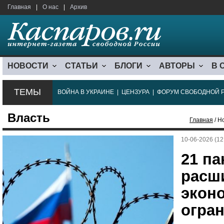
Главная
|
О нас
|
Архив
НОВОСТИ
СТАТЬИ
БЛОГИ
АВТОРЫ
В 
ТЕМЫ
ВОЙНА В УКРАИНЕ
|
ЦЕНЗУРА
|
ФОРУМ СВОБОДНОЙ 
Власть
Главная
/ Н
10-06-2026 (12
21 па
расш
экон
огран