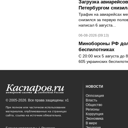
Загрузка авиарейсо
Петербургом снизила
Трафик на авиарейсах ме
снизился за первую полов
написал 6 августа...
06-08-2026 (09:13)
Минобороны РФ дол
беспилотниках
С 20:00 мск 5 августа до
605 украинских беспилот
НОВОСТИ
Оппозиция
© 2005-2026. Все права защищены. v1
Власть
Общество
При полном или частичном использовании
Регионы
материалов, опубликованных на страницах
Коррупция
сайта, ссылка на источник обязательна.
Экономика
В мире
Экология