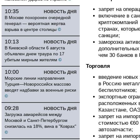
запрет на опера
10:35
НОВОСТЬ ДНЯ
включение в сан
В Москве похоронен очередной
криптокомпаний
генерал — вероятная жертва
странах, которы
взрыва в центре столицы
©
санкции;
10:13
заморозка актив
НОВОСТЬ ДНЯ
В Киевской области 6 августа
дополнительных 
объявлен днем траура по 17
чем 30 банков в 
убитым мирным жителям
©
Торговля
10:00
НОВОСТЬ ДНЯ
введение новых 
Морские линии направления
в Россию металл
Турция—Новороссийск массово
беспилотников;
вводят надбавки за военные риски
©
экспортные огра
расположенных в
09:28
НОВОСТЬ ДНЯ
Казахстане, ОАЭ
Загрузка авиарейсов между
запрет на импор
Москвой и Санкт-Петербургом
стоимостью €60
снизилась на 18%, вина в "Коврах"
автозапчасти;
©
запрет на импор