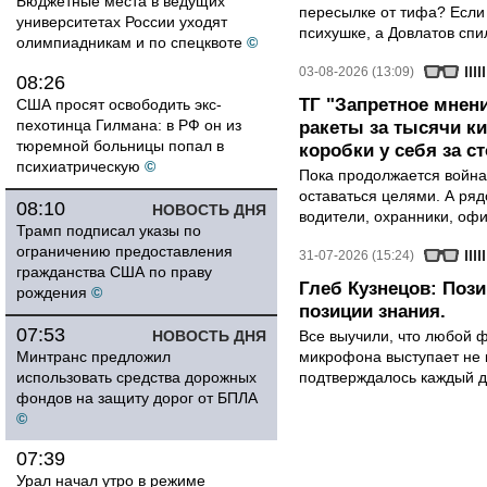
Бюджетные места в ведущих
пересылке от тифа? Если
университетах России уходят
психушке, а Довлатов спи
олимпиадникам и по спецквоте
©
03-08-2026 (13:09)
08:26
ТГ "Запретное мнени
США просят освободить экс-
пехотинца Гилмана: в РФ он из
ракеты за тысячи ки
тюремной больницы попал в
коробки у себя за с
психиатрическую
©
Пока продолжается война
оставаться целями. А ряд
08:10
НОВОСТЬ ДНЯ
водители, охранники, оф
Трамп подписал указы по
ограничению предоставления
31-07-2026 (15:24)
гражданства США по праву
Глеб Кузнецов: Поз
рождения
©
позиции знания.
07:53
НОВОСТЬ ДНЯ
Все выучили, что любой ф
Минтранс предложил
микрофона выступает не к
использовать средства дорожных
подтверждалось каждый д
фондов на защиту дорог от БПЛА
©
07:39
Урал начал утро в режиме