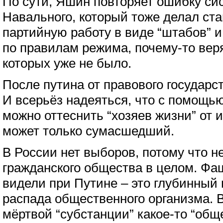
По сути, Яшин повторяет ошибку си
Навального, который тоже делал ста
партийную работу в виде “штабов” и
по правилам режима, почему-то веря
которых уже не было.
После путина от правового государс
И всерьёз надеяться, что с помощь
можно оттеснить “хозяев жизни” от и
может только сумасшедший.
В России нет выборов, потому что не
гражданского общества в целом. Фа
видели при Путине – это глубинный
распада общественного организма. В
мёртвой “субстанции” какое-то “обще