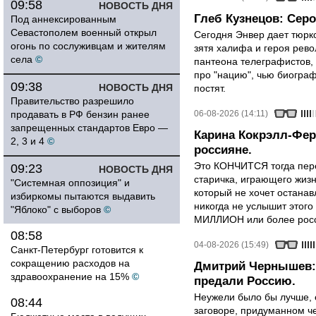
09:58
НОВОСТЬ ДНЯ
Глеб Кузнецов: Серо
Под аннексированным
Севастополем военный открыл
Сегодня Энвер дает тюрк
огонь по сослуживцам и жителям
зятя халифа и героя рево
села
©
пантеона телеграфистов,
про "нацию", чью биограф
09:38
НОВОСТЬ ДНЯ
постят.
Правительство разрешило
продавать в РФ бензин ранее
06-08-2026 (14:11)
запрещенных стандартов Евро —
Карина Кокрэлл-Фер
2, 3 и 4
©
россияне.
Это КОНЧИТСЯ тогда пере
09:23
НОВОСТЬ ДНЯ
старичка, играющего жизн
"Системная оппозиция" и
который не хочет останавл
избиркомы пытаются выдавить
никогда не услышит этого
"Яблоко" с выборов
©
МИЛЛИОН или более росси
08:58
04-08-2026 (15:49)
Санкт-Петербург готовится к
сокращению расходов на
Дмитрий Чернышев: 
здравоохранение на 15%
©
предали Россию.
Неужели было бы лучше, 
08:44
заговоре, придуманном че