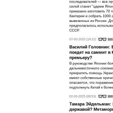
последователей — все про
силой станет "царем Япон
приказано изготовить 70 
бактерии и собрать 1000 
вывезенных из России. Д
предполагалось использо
СССР.
07-03-2025 (18:22)
Василий Головнин: 
поедет на саммит в 
премьеру?
В руководстве Японии боя
дальневосточного союзни
прекратить помощь Украин
имеет собственные причи
опасаются, что поражени
подтолкнуть Китай к бол
02-03-2025 (08:53)
Тамара Эйдельман: 
державой? Метамор