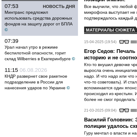
07:53
НОВОСТЬ ДНЯ
Все выучили, что любой ф
Минтранс предложил
микрофона выступает не к
использовать средства дорожных
подтверждалось каждый д
фондов на защиту дорог от БПЛА
©
МАТЕРИАЛЫ СЮЖЕТА
07:39
15-04-2025 (19:54)
Урал начал утро в режиме
Егор Седов: Печаль 
беспилотной опасности, горит
историю и не соотн
склад Wilberries в Екатеринбурге
©
Кто-то внушил девочке ч
11:15
06.08.2026
выросла очень инициативн
КНДР развернет свое ракетное
надо. И что надо или что 
подразделение в России для
что-то советовать). И ста
нанесения ударов по Украине
©
вспоминается один японск
происходил из крестьян. 
более не смог проделать 
21-03-2025 (09:04)
Василий Головнин: 
полиции удалось сх
Гуру мечтал о власти и н