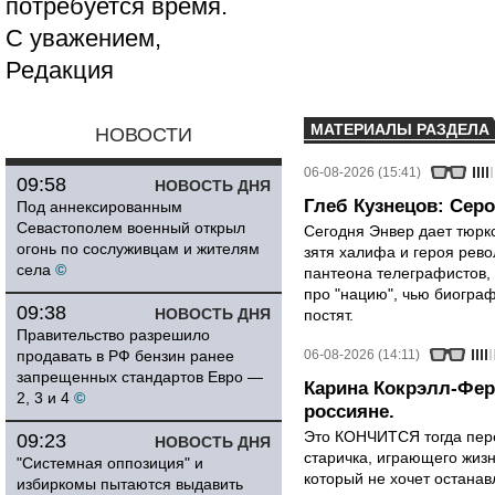
потребуется время.
С уважением,
Редакция
МАТЕРИАЛЫ РАЗДЕЛА
НОВОСТИ
06-08-2026 (15:41)
09:58
НОВОСТЬ ДНЯ
Глеб Кузнецов: Серо
Под аннексированным
Севастополем военный открыл
Сегодня Энвер дает тюрк
огонь по сослуживцам и жителям
зятя халифа и героя рево
села
©
пантеона телеграфистов,
про "нацию", чью биограф
09:38
НОВОСТЬ ДНЯ
постят.
Правительство разрешило
продавать в РФ бензин ранее
06-08-2026 (14:11)
запрещенных стандартов Евро —
Карина Кокрэлл-Фер
2, 3 и 4
©
россияне.
Это КОНЧИТСЯ тогда пере
09:23
НОВОСТЬ ДНЯ
старичка, играющего жизн
"Системная оппозиция" и
который не хочет останавл
избиркомы пытаются выдавить