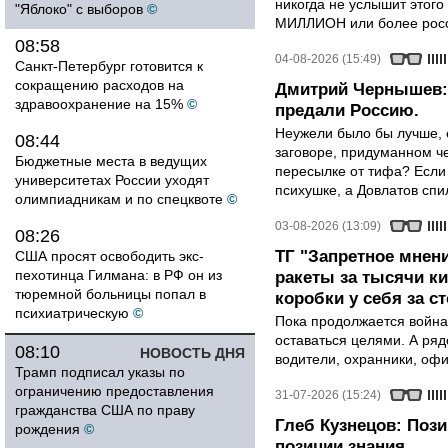
никогда не услышит этого
"Яблоко" с выборов
©
МИЛЛИОН или более росси
08:58
04-08-2026 (15:49)
Санкт-Петербург готовится к
сокращению расходов на
Дмитрий Чернышев: 
здравоохранение на 15%
©
предали Россию.
Неужели было бы лучше, 
08:44
заговоре, придуманном че
Бюджетные места в ведущих
пересылке от тифа? Если
университетах России уходят
психушке, а Довлатов спи
олимпиадникам и по спецквоте
©
03-08-2026 (13:09)
08:26
ТГ "Запретное мнени
США просят освободить экс-
пехотинца Гилмана: в РФ он из
ракеты за тысячи ки
тюремной больницы попал в
коробки у себя за с
психиатрическую
©
Пока продолжается война
оставаться целями. А ряд
08:10
НОВОСТЬ ДНЯ
водители, охранники, оф
Трамп подписал указы по
ограничению предоставления
31-07-2026 (15:24)
гражданства США по праву
Глеб Кузнецов: Поз
рождения
©
позиции знания.