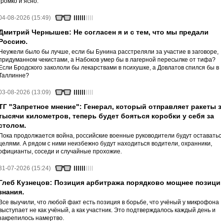
громко и ясно.
04-08-2026 (15:49)
Дмитрий Чернышев: Не согласен я и с тем, что мы предали
Россию.
Неужели было бы лучше, если бы Бунина расстреляли за участие в заговоре,
придуманном чекистами, а Набоков умер бы в лагерной пересылке от тифа?
Если Бродского закололи бы лекарствами в психушке, а Довлатов спился бы в
Таллинне?
03-08-2026 (13:09)
ТГ "Запретное мнение": Генерал, который отправляет ракеты 
тысячи километров, теперь будет бояться коробки у себя за
столом.
Пока продолжается война, российские военные руководители будут оставать
целями. А рядом с ними неизбежно будут находиться водители, охранники,
официанты, соседи и случайные прохожие.
31-07-2026 (15:24)
Глеб Кузнецов: Позиция арбитража порядково мощнее позици
знания.
Все выучили, что любой факт есть позиция в борьбе, что учёный у микрофона
выступает не как учёный, а как участник. Это подтверждалось каждый день и
закрепилось намертво.