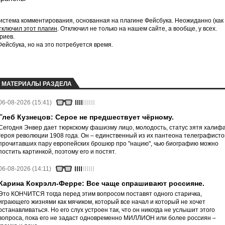
истема комментирования, основанная на плагине Фейсбука. Неожиданно (как
тключил этот плагин
. Отключил не только на нашем сайте, а вообще, у всех.
риев.
йсбука, но на это потребуется время.
МАТЕРИАЛЫ РАЗДЕЛА
06-08-2026 (15:41)
Глеб Кузнецов: Серое не предшествует чёрному.
Сегодня Энвер дает тюркскому фашизму лицо, молодость, статус зятя халифа
героя революции 1908 года. Он – единственный из их пантеона телеграфисто
прочитавших пару европейских брошюр про "нацию", чью биографию можно
постить картинкой, поэтому его и постят.
06-08-2026 (14:11)
Карина Кокрэлл-Ферре: Все чаще спрашивают россияне.
Это КОНЧИТСЯ тогда перед этим вопросом поставят одного старичка,
играющего жизнями как мячиком, который все начал и который не хочет
останавливаться. Но его слух устроен так, что он никогда не услышит этого
вопроса, пока его не задаст одновременно МИЛЛИОН или более россиян –