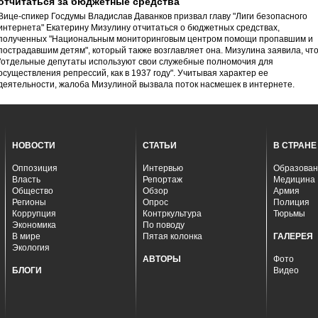
отчитаться за бюджетные средства
Вице-спикер Госдумы Владислав Даванков призвал главу "Лиги безопасного
интернета" Екатерину Мизулину отчитаться о бюджетных средствах,
полученных "Национальным мониторинговым центром помощи пропавшим и
пострадавшим детям", который также возглавляет она. Мизулина заявила, чт
"отдельные депутаты используют свои служебные полномочия для
осуществления репрессий, как в 1937 году". Учитывая характер ее
деятельности, жалоба Мизулиной вызвала поток насмешек в интернете.
НОВОСТИ
СТАТЬИ
В СТРАНЕ
Оппозиция
Интервью
Образован
Власть
Репортаж
Медицина
Общество
Обзор
Армия
Регионы
Опрос
Полиция
Коррупция
Контркультура
Тюрьмы
Экономика
По поводу
В мире
Пятая колонка
ГАЛЕРЕЯ
Экология
АВТОРЫ
Фото
БЛОГИ
Видео