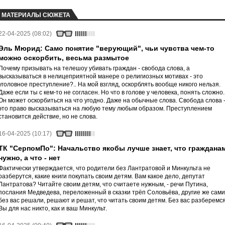
МАТЕРИАЛЫ СЮЖЕТА
22-04-2025 (08:02)
Эль Мюрид: Само понятие "верующий", чьи чувства чем-то
можно оскорбить, весьма размытое
Почему призывать на телешоу убивать граждан - свобода слова, а
высказываться в нелицеприятной манере о религиозных мотивах - это
уголовное преступление?.. На мой взгляд, оскорблять вообще никого нельзя.
Даже если ты с кем-то не согласен. Но что в голове у человека, понять сложно.
Он может оскорбиться на что угодно. Даже на обычные слова. Свобода слова 
это право высказываться на любую тему любым образом. Преступлением
становится действие, но не слова.
16-04-2025 (10:17)
ТК "СерпомПо": Начальство якобы лучше знает, что граждана
нужно, а что - нет
Фактически утверждается, что родители без Лантратовой и Минкульта не
разберутся, какие книги покупать своим детям. Вам какое дело, депутат
Лантратова? Читайте своим детям, что считаете нужным, - речи Путина,
послания Медведева, переложенный в сказки трёп Соловьёва, другие же сами
без вас решали, решают и решат, что читать своим детям. Без вас разберемся
Вы для нас никто, как и ваш Минкульт.