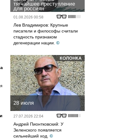
тягчайшее преступление
для россиян
01.08.2026 00:58
Лев Владимиров: Крупные
писатели и философы считали
стадность признаком
дегенерации нации.
©
КОЛОНКА
за
ся
28 июля
и
27.07.2026 22:04
Андрей Пионтковский: У
Зеленского появляется
сильнейший ход.
©