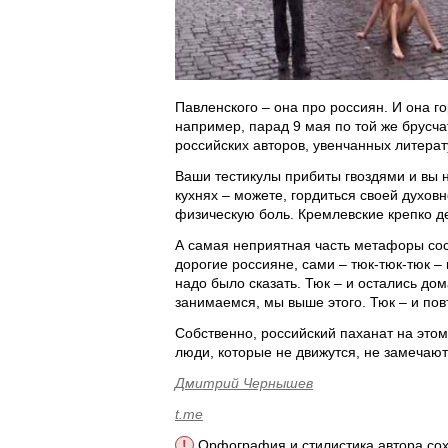
Павленского – она про россиян. И она г
например, парад 9 мая по той же брусча
российских авторов, увенчанных литер
Ваши тестикулы прибиты гвоздями и вы н
кухнях – можете, гордиться своей духов
физическую боль. Кремлевские крепко д
А самая неприятная часть метафоры сост
дорогие россияне, сами – тюк-тюк-тюк – 
надо было сказать. Тюк – и остались до
занимаемся, мы выше этого. Тюк – и по
Собственно, российский паханат на этом
люди, которые не движутся, не замечают
Дмитрий Чернышев
t.me
!
Орфография и стилистика автора со