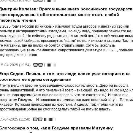
16-04-2025 (09:40)
Дмитрий Колезев: Врагом нынешнего российского государств
при определенных обстоятельствах может стать любой
любитель чтения
В 2025 году в России из книжных изымают труды авторов, известных своими
левыми и антифашистскими взглядами. По-видимому, поначалу режим это не
считал угрозой. Но сейчас у рядовых исполнителей остаётся всё меньше ины
возможностей собирать пресловутые "палки" по политическим статьям. Так чт
те магазины, где на полки не боятся ставить книги, хотя бы вскользь
затрагивающие темы феминизма, сопротивления диктатуре и ЛГБТ+, попада
под прицел силовиков.
15-04-2025 (19:54)
Егор Седов: Печаль в том, что люди плохо учат историю и не
соотносят ее с днем сегодняшним
Кто-то внушил девочке чрезвычайную самостоятельность. Девочка выросла
очень инициативной. А что печальней всего - знающей, как надо. И что надо и
что не надо другим (хотя они ее не просили что-то советовать). И стала она
депутатом Госдумы... И поневоле вспоминается один японский сёгун - Тоётом
Хидэёси. Который происходил из крестьян. И сделал так, чтобы никто из
простолюдинов более не смог проделать такой же путь во власть.
15-04-2025 (11:58)
Блогосфера о том, как в Госдуме призвали Мизулину