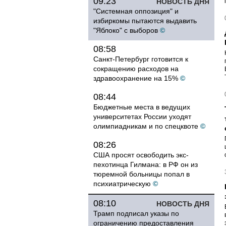
09:23
НОВОСТЬ ДНЯ
"Системная оппозиция" и
избиркомы пытаются выдавить
"Яблоко" с выборов
©
08:58
Санкт-Петербург готовится к
сокращению расходов на
здравоохранение на 15%
©
08:44
Бюджетные места в ведущих
университетах России уходят
олимпиадникам и по спецквоте
©
08:26
США просят освободить экс-
пехотинца Гилмана: в РФ он из
тюремной больницы попал в
психиатрическую
©
08:10
НОВОСТЬ ДНЯ
Трамп подписал указы по
ограничению предоставления