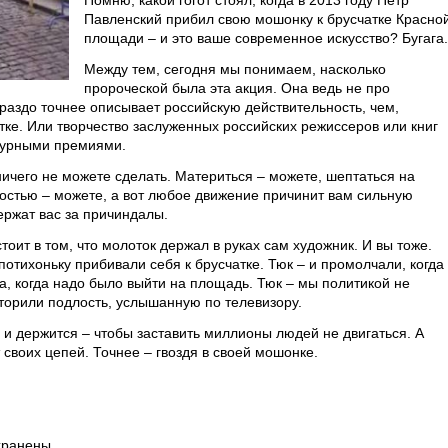
Помню, какой гогот стоял, когда в 2013 году Петр
Павленский прибил свою мошонку к брусчатке Красно
площади – и это ваше современное искусство? Бугага.
Между тем, сегодня мы понимаем, насколько
пророческой была эта акция. Она ведь не про
ораздо точнее описывает российскую действительность, чем,
тке. Или творчество заслуженных российских режиссеров или книг
атурными премиями.
ичего не можете сделать. Материться – можете, шептаться на
ностью – можете, а вот любое движение причинит вам сильную
ержат вас за причиндалы.
оит в том, что молоток держал в руках сам художник. И вы тоже.
потихоньку прибивали себя к брусчатке. Тюк – и промолчали, когда
ма, когда надо было выйти на площадь. Тюк – мы политикой не
вторили подлость, услышанную по телевизору.
 и держится – чтобы заставить миллионы людей не двигаться. А
 своих цепей. Точнее – гвоздя в своей мошонке.
хранены