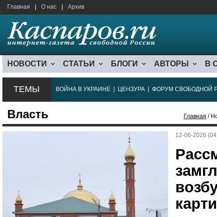
Главная
|
О нас
|
Архив
НОВОСТИ
СТАТЬИ
БЛОГИ
АВТОРЫ
В 
ТЕМЫ
ВОЙНА В УКРАИНЕ
|
ЦЕНЗУРА
|
ФОРУМ СВОБОДНОЙ 
Власть
Главная
/ Н
12-06-2026 (04
Расс
замг
возб
карти