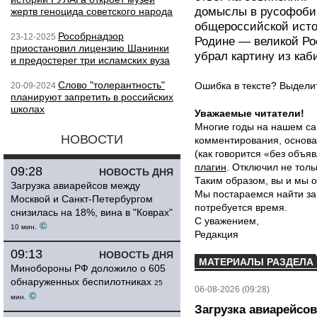
домыслы в русофобии
жертв геноцида советского народа
общероссийской исто
Рособрнадзор
23-12-2025
Родине — великой Рос
приостановил лицензию Шанинки
убрал картину из каб
и предостерег три исламских вуза
Слово "толерантность"
Ошибка в тексте? Выдел
20-09-2024
планируют запретить в российских
школах
Уважаемые читатели!
Многие годы на нашем са
НОВОСТИ
комментирования, основа
(как говорится «без объ
плагин
. Отключил не толь
09:28
НОВОСТЬ ДНЯ
Таким образом, вы и мы о
Загрузка авиарейсов между
Мы постараемся найти за
Москвой и Санкт-Петербургом
потребуется время.
снизилась на 18%, вина в "Коврах"
С уважением,
©
10 мин.
Редакция
09:13
НОВОСТЬ ДНЯ
МАТЕРИАЛЫ РАЗДЕЛА
Минобороны РФ доложило о 605
обнаруженных беспилотниках
25
06-08-2026 (09:28)
©
мин.
Загрузка авиарейсо