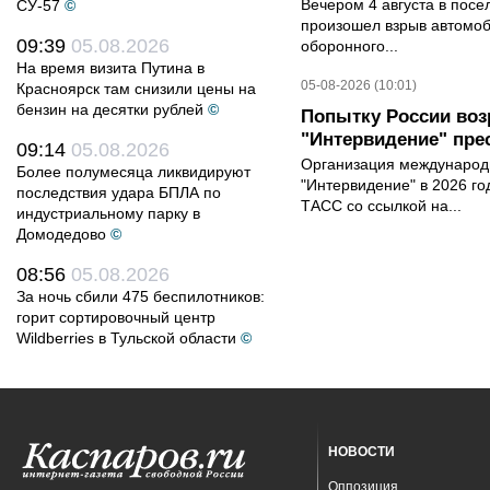
Вечером 4 августа в пос
СУ-57
©
произошел взрыв автомоб
09:39
05.08.2026
оборонного...
На время визита Путина в
05-08-2026 (10:01)
Красноярск там снизили цены на
бензин на десятки рублей
©
Попытку России воз
"Интервидение" пре
09:14
05.08.2026
Организация международн
Более полумесяца ликвидируют
"Интервидение" в 2026 го
последствия удара БПЛА по
ТАСС со ссылкой на...
индустриальному парку в
Домодедово
©
08:56
05.08.2026
За ночь сбили 475 беспилотников:
горит сортировочный центр
Wildberries в Тульской области
©
НОВОСТИ
Оппозиция