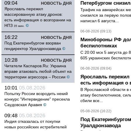
09:04
Петербургом снизила
НОВОСТЬ ДНЯ
Ярославль пережил
Трафик на авиарейсах ме
массированную атаку дронов:
снизился за первую полов
есть информация о возгорании на
написал 6 августа...
НПЗ
©
35 мин.
06-08-2026 (09:13)
16:22
НОВОСТЬ ДНЯ
Минобороны РФ дол
Под Екатеринбургом взорван
беспилотниках
гендиректор Уралдронзавода
©
С 20:00 мск 5 августа до
605 украинских беспилот
10:28
НОВОСТЬ ДНЯ
Читатели Каспаров.Ru: Украина
06-08-2026 (09:04)
вправе атаковать любой объект на
Ярославль пережил 
территории агрессора – России
©
есть информация о 
10:01
05.08.2026
В Ярославской области в 
Попытку России возродить некий
атаку беспилотников, си
конкурс "Интервидение" пресекла
сбили все...
Саудовская Аравия
©
05-08-2026 (16:22)
09:48
05.08.2026
Под Екатеринбургом
Индия отказалась от покупки
Уралдронзавода
новых российских истребителей