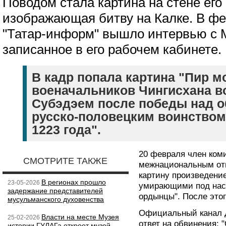
Поводом стала картина на стене его
изображающая битву на Калке. В фе
"Татар-информ" вышло интервью с 
записанное в его рабочем кабинете.
В кадр попала картина "Пир м
военачальников Чингисхана во
Субэдэем после победы над 
русско-половецким воинством 
1223 года".
20 февраля член ком
СМОТРИТЕ ТАКЖЕ
межнациональным от
картину произведение
В регионах прошло
23-05-2026
умирающими под наст
задержание представителей
ордынцы". После этог
мусульманского духовенства
Официальный канал 
Власти на месте Музея
25-02-2026
ответ на обвинения:
истории ГУЛАГа откроет музей